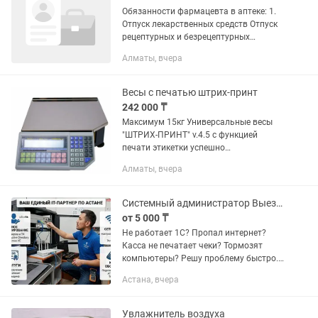
Обязанности фармацевта в аптеке: 1.
Отпуск лекарственных средств Отпуск
рецептурных и безрецептурных
препаратов по рецепту и без 2.
Алматы, вчера
Консультирование покупателей
Подбор аналогов, информирование о...
Весы с печатью штрих-принт
242 000 ₸
Максимум 15кг Универсальные весы
"ШТРИХ-ПРИНТ" v.4.5 с функцией
печати этикетки успешно
используются на предприятии как для
Алматы, вчера
фасовки товара, так и для работы в
торговом зале. Для удобства
клавиатура...
Системный администратор Выезд по Астане IT-аутсорсинг
от 5 000 ₸
Не работает 1С? Пропал интернет?
Касса не печатает чеки? Тормозят
компьютеры? Решу проблему быстро.
Выезд по Астане в день обращения.
Астана, вчера
Оказываю услуги: 🖥 Системное
администрирование Настройка и...
Увлажнитель воздуха