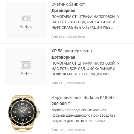
Счетчик банкнот
Договорная
ПОМОГАЕМ ОТ ШТРАФА НАЛОГОВОЙ , У
НАС ЕСТЬ ВСЕ! ОВД, ФИСКАЛЬНЫЕ И
НЕФИСКАЛЬНЫЕ ОПЕРАЦИИ WEB
KASSA, RE KASSA Установка 1С
Алматы, позавчера
программы Розница, Бухгалтерия,
Аптека 8.3 Компания icompos -...
XP 58 принтер чеков
Договорная
ПОМОГАЕМ ОТ ШТРАФА НАЛОГОВОЙ , У
НАС ЕСТЬ ВСЕ! ОВД, ФИСКАЛЬНЫЕ И
НЕФИСКАЛЬНЫЕ ОПЕРАЦИИ WEB
KASSA, RE KASSA Установка 1С
Алматы, позавчера
программы Розница, Бухгалтерия,
Аптека 8.3 Компания icompos -...
Наручные часы Rodania R18047 Швейцарские
200 000 ₸
Мужские повседневные часы от
Rodania швейцарского производства.
созданы для тех, кто не привык
останавливаться на достигнутом.
Алматы, позавчера
Leman. Мужские часы. Циферблат