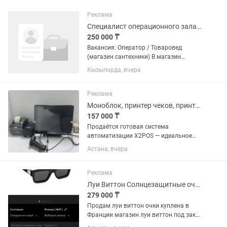
Реклама
Специалист операционного зала.Товаровед
250 000 ₸
Вакансия: Оператор / Товаровед
(магазин сантехники) В магазин
сантехники требуется ответственный
Кызылорда, вчера
сотрудник. Обязанности: Регистрация
товаров в системе. Проверка и
обновление цен. Печать...
Реклама
Моноблок, принтер чеков, принтер этикеток, сканер штрихкодов
157 000 ₸
Продаётся готовая система
автоматизации X2POS — идеальное
решение для бизнеса • моноблок •
Астана, вчера
принтер чеков • принтер этикеток •
сканер штрих-кодов Всё оборудование
новое, использовалось всего 1...
Реклама
Луи Виттон Солнцезащитные очки LV Match
279 000 ₸
Продам луи виттон очки куплена в
Франции магазин луи виттон под заказ
Limited edition состояние как новый