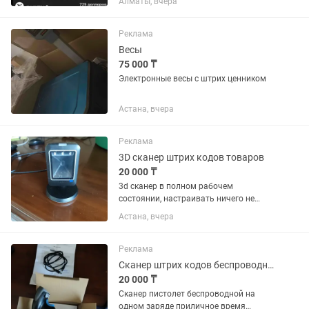
Алматы, вчера
название LV MATCH универсал
подходит Louis Vuitton Acetate
Charleston Sunglasses Z1414W...
Реклама
Весы
75 000 ₸
Электронные весы с штрих ценником
Астана, вчера
Реклама
3D сканер штрих кодов товаров
20 000 ₸
3d сканер в полном рабочем
состоянии, настраивать ничего не
нужно, подключил и работай,
Астана, вчера
стационарный очень удобен в
использовании, ускоряет работу на
кассе
Реклама
Сканер штрих кодов беспроводной
20 000 ₸
Сканер пистолет беспроводной на
одном заряде приличное время