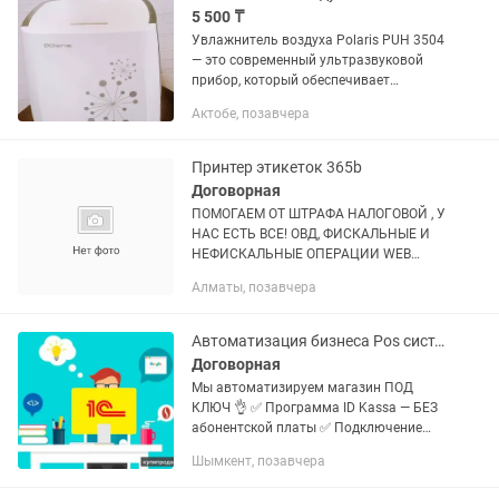
5 500 ₸
Увлажнитель воздуха Polaris PUH 3504
— это современный ультразвуковой
прибор, который обеспечивает
оптимальный уровень влажности в
Актобе, позавчера
вашем помещении. С мощностью 30 Вт
и объемом резервуара для воды в 4...
Принтер этикеток 365b
Договорная
ПОМОГАЕМ ОТ ШТРАФА НАЛОГОВОЙ , У
НАС ЕСТЬ ВСЕ! ОВД, ФИСКАЛЬНЫЕ И
НЕФИСКАЛЬНЫЕ ОПЕРАЦИИ WEB
KASSA, RE KASSA Установка 1С
Алматы, позавчера
программы Розница, Бухгалтерия,
Аптека 8.3 Компания icompos -...
Автоматизация бизнеса Pos система , кассовое оборудование
Договорная
Мы автоматизируем магазин ПОД
КЛЮЧ 👌 ✅ Программа ID Kassa — БЕЗ
абонентской платы ✅ Подключение
кассы, сканера, принтера чеков ✅
Шымкент, позавчера
Остатки и учет товара ✅ Контроль
продавцов и продаж ✅ Обучение и...