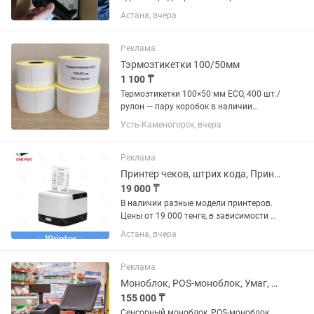
работает, удобен для приямок, для
Астана, вчера
приема только и использовали,
состояние отличное. Работает по
блютуз, расстояние 10м
Реклама
Тэрмоэтикетки 100/50мм
1 100 ₸
Термоэтикетки 100×50 мм ECO, 400 шт./
рулон — пару коробок в наличии
Продам термоэтикетки ECO размером
Усть-Каменогорск, вчера
100×50 мм. Характеристики: Размер:
100×50 мм Тип: ECO 400 этикеток в
рулоне Количество:...
Реклама
Принтер чеков, штрих кода, Принтер ЭТИКЕТОК Астана Нур-Султан
19 000 ₸
В наличии разные модели принтеров.
Цены от 19 000 тенге, в зависимости от
модели. Принтер штрих кодов Принтер
Астана, вчера
этикеток Принтер наклеек
термопринтер Принтер для онлайн
касс Webkassa Rekassa Light...
Реклама
Моноблок, POS-моноблок, Умаг, Umag кассовый аппарат Нур-Султан(Астана)
155 000 ₸
Сенсорный моноблок, POS-моноблок,