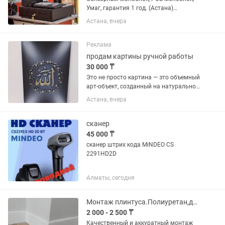
Умаг, гарантия 1 год. (Астана)
Моноблок на кассу POS система
Астана, вчера
Процессор: Intel J1800 2,0 GHz quad
core Количество ядер : 2 Оперативная
память: 2/4Gb DDR3 Жесткий...
Реклама
продам картины ручной работы
30 000 ₸
Это не просто картина — это объемный
арт-объект, созданный на натуральном
дереве. Каждая работа формируется
Астана, вчера
вручную: скульптурный рельеф
вытачивается и вылепляется с
использованием мраморной пыли и...
сканер
45 000 ₸
сканер штрих кода MiNDEO CS
2291HD2D
Алматы, сегодня
Монтаж плинтуса.Полиуретан,дюрополимер, мдф,микроплинтус и другие.
2 000 - 2 500 ₸
Качественный и аккуратный монтаж