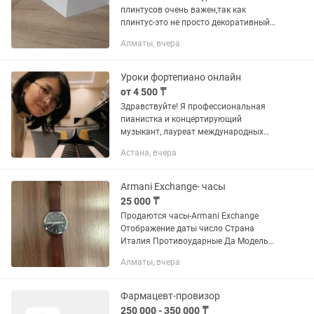
плинтусов очень важен,так как
плинтус-это не просто декоративный
элемент,а финальный штрих от
Алматы, вчера
которого зависит красота вашего
дома,квартиры или любого другого...
Уроки фортепиано онлайн
от 4 500 ₸
Здравствуйте! Я профессиональная
пианистка и концертирующий
музыкант, лауреат международных
конкурсов. Окончила бакалавриат и
Астана, вчера
магистратуру в Российской академии
музыки имени Гнесиных, сейчас
прохожу...
Armani Exchange- часы
25 000 ₸
Продаются часы-Armani Exchange
Отображение даты число Страна
Италия Противоударные Да Модель
AX2449 Класс водонепроницаемо...
Алматы, вчера
WR500 (50 атм) Форма круг Материал
корпуса нержавеющая сталь
Материал...
Фармацевт-провизор
250 000 - 350 000 ₸