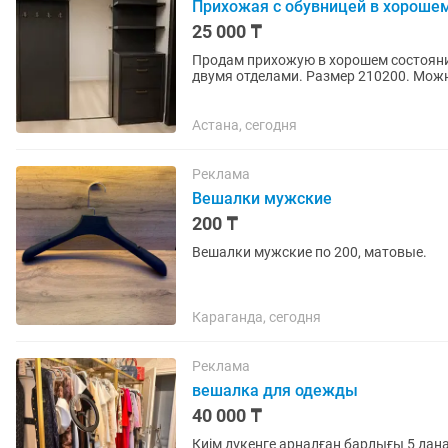
Прихожая с обувницей в хороше
25 000 ₸
Продам прихожую в хорошем состоянии
двумя отделами. Размер 210200. Можн
обувница)
Астана, сегодня
Реклама
Вешалки мужские
200 ₸
Вешалки мужские по 200, матовые.
Караганда, сегодня
Реклама
вешалка для одежды
40 000 ₸
Киім дүкенге арналған барлығы 5 да