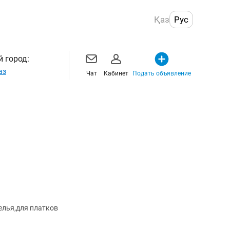
Қаз
Рус
 город:
аз
Чат
Кабинет
Подать объявление
елья,для платков