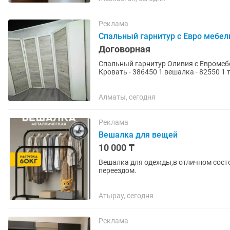
Реклама
Спальный гарнитур с Евро мебел
Договорная
Спальный гарнитур Оливия с Евромебель 9 предмета. 50% =759625 тг. - доставка
Кровать - 386450 1 вешалка - 82550 1 
угловой шкаф -...
Алматы, сегодня
Реклама
Вешалка для вещей
10 000 ₸
Вешалка для одежды,в отличном состо
переездом.
Атырау, сегодня
Реклама