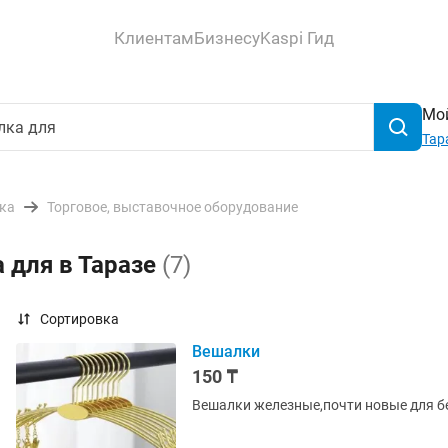
Клиентам
Бизнесу
Kaspi Гид
Мой
Тар
ика
Торговое, выставочное оборудование
 для в Таразе
(7)
Сортировка
Вешалки
150 ₸
Вешалки железные,почти новые для б