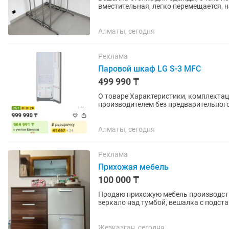
вместительная, легко перемещается, н
Алматы, сегодня
Реклама
Паровой шкаф LG S-3 MFC
499 990 ₸
О товаре Характеристики, комплектация и внешний вид товара могут быть изменены
производителем без предварительного
каталоге...
Алматы, сегодня
Реклама
Прихожая мебель
100 000 ₸
Продаю прихожую мебель производств
зеркало над тумбой, вешалка с подст
Жезказган, сегодня