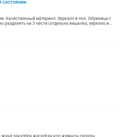
м состоянии
. Качественный материал. Зеркало в пол. Обувница с
о разделить на 3 части (отдельно вешалка, зеркало и
на жаңа заказбен жасалған қол жұмысы сапалы