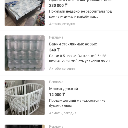
230 000 ₸
Покупали недавно, не рассчитали под
комнату, думали найдём как
расположить, но не выходит, занимает
Астана, сегодня
слишком много места. Комплект -
кровать и матрас ИКЕА Ключевые
слова: IKEA, ИКЕА, кровать IKEA,...
Реклама
Банки стеклянные новые
340 ₸
Банки 0.5 новые. Винтовые 0.5л 28
шт×340=9520тг (Есть упаковки по 20
шт×340=6800 тг) 1л.простые и 1
Актобе, сегодня
л.винтовые – 12 шт.× 490 тг = 5 880 тг.
1.5л простые 12шт×590 тг=7 080 тг
Есть бу банки, дешевле...
Реклама
Манеж детский
12 000 ₸
Продам детский манеж,состояние
бу,самовывоз
Алматы, сегодня
Реклама