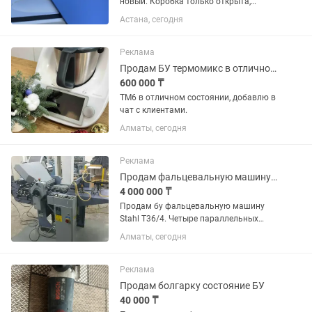
новый. Коробка только открыта,
планшет вообще не использовался.
Астана, сегодня
Аккумулятор — 100%. Идеальное
состояние, без царапин и следов
использования. Клавиш в подарок В...
Реклама
Продам БУ термомикс в отличном состоянии черный лимитированный
600 000 ₸
ТМ6 в отличном состоянии, добавлю в
чат с клиентами.
Алматы, сегодня
Реклама
Продам фальцевальную машину Stahl T36/4
4 000 000 ₸
Продам бу фальцевальную машину
Stahl T36/4. Четыре параллельных
фальца. В идеальном состоянии.
Алматы, сегодня
Полностью комплектная и готова к
работе. Установлена на
транспортируемую тележку. Возможен
Реклама
обмен на...
Продам болгарку состояние БУ
40 000 ₸