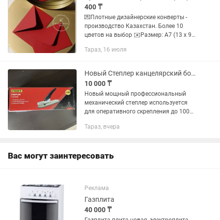
400 ₸
💌Плотные дизайнерские конверты -
производство Казахстан. Более 10
цветов на выбор ✉️Размер: А7 (13 х 9
см) от 50 до 100 шт - 200 тг/шт от 100
Тараз, 16 июля
до 500 шт - 175 тг/шт от 500 шт - 150
тг/шт ✉️Размер:...
Новый Степлер канцелярский большой и мощный
10 000 ₸
Новый мощный профессиональный
механический степлер используется
для оперативного скрепления до 100
листов с помощью металлических
Тараз, вчера
скоб. Загибает скобу внутрь. Имеет
упор для бумаги с максимальной...
Вас могут заинтересовать
Реклама
Газплита
40 000 ₸