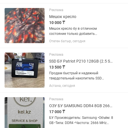
Реклама
Мешок кресло
10 000 ₸
Мешок кресло бу в отличном
состояние только добавить
наполнитель чтоб был в форме 15000
Отеген батыр, сегодня
Реклама
SSD БУ Patriot P210 128GB (2.5 SATA III), Гарантия
13 500 ₸
Продам быстрый и надежный
твердотельный накопитель SSD
объемом 128 ГБ. Отличный вариант
Астана, сегодня
для установки Windows, ускорения
работы старого ноутбука или ПК. -
Модель: Patriot P210 128GB 2.5" SATA
Реклама
III...
ОЗУ БУ SAMSUNG DDR4 8GB 2666 для ноутбука
17 000 ₸
БУ Производитель: Samsung •Объём: 8
GB •Типа: DDR4 •Частота: 2666 MHz