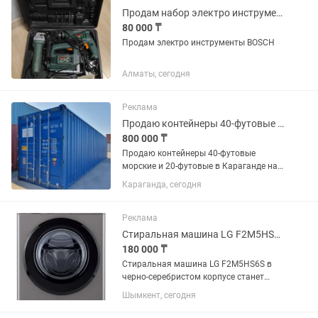
Продам набор электро инструментов BOSCH оригинал. Бу в отличном состоянии
80 000 ₸
Продам электро инструменты BOSCH
Алматы, сегодня
Реклама
Продаю контейнеры 40-футовые морские в Караганде, Астане, Усть-Каменогорске
800 000 ₸
Продаю контейнеры 40-футовые
морские и 20-футовые в Караганде на
выбор с погрузкой возможна доставка
Караганда, сегодня
до вашего места цена от тенге. В
Астане есть 40-футовые 2022 года
выпуска-1,5 млн. (состояние...
Реклама
Стиральная машина LG F2M5HS6S серебристый буу
180 000 ₸
Стиральная машина LG F2M5HS6S в
черно-серебристом корпусе станет
идеальным выбором для большой
Шымкент, сегодня
семьи за счет возможности стирать до
7 кг белья за цикл. Это позволяет