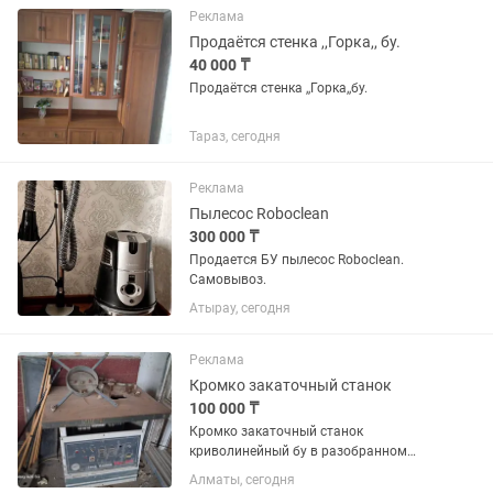
одновременно очистить внутри два...
Реклама
Продаётся стенка ,,Горка,, бу.
40 000 ₸
Продаётся стенка ,,Горка,,бу.
Тараз, сегодня
Реклама
Пылесос Roboclean
300 000 ₸
Продается БУ пылесос Roboclean.
Самовывоз.
Атырау, сегодня
Реклама
Кромко закаточный станок
100 000 ₸
Кромко закаточный станок
криволинейный бу в разобранном
состоянии, требуется ремонта
Алматы, сегодня