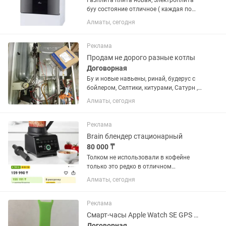
Газплита плита новая, электроплита
буу состояние отличное ( каждая по
30тыс)
Алматы, сегодня
Реклама
Продам не дорого разные котлы
Договорная
Бу и новые навьены, ринай, будерус с
бойлером, Селтики, китурами, Сатурн ,
ферроли и многое другое. Также
Алматы, сегодня
имеются запчасти от разныхкотлов и
производителей, как новые так и будет
Скупка , продажа...
Реклама
Brain блендер стационарный
80 000 ₸
Толком не использовали в кофейне
только это редко в отличном
состоянии подробно на пишите. Также
Алматы, сегодня
есть ручные блендеры новые и бу.
Реклама
Смарт-часы Apple Watch SE GPS Gen.2 2024- 40 мм
Договорная