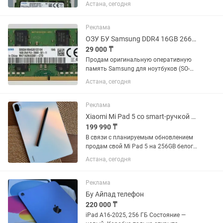
(PC4-2666) •Форм-фактор: SO-DIMM
Астана, сегодня
(ноутбук) Цена каждый: 17’000 тг
Реклама
ОЗУ БУ Samsung DDR4 16GB 2666MHz
29 000 ₸
Продам оригинальную оперативную
память Samsung для ноутбуков (SO-
DIMM). Память dual rank (двуранговая),
Астана, сегодня
что обеспечивает отличную
производительность и стабильность в
работе. Технические...
Реклама
Xiaomi Mi Pad 5 со smart-ручкой Mi Pen, 256GB, б/у
199 990 ₸
В связи с планируемым обновлением
продам свой Mi Pad 5 на 256GB белого
цвета, в комплекте с чехлом, и smart-
Астана, сегодня
ручкой Mi Pen (есть сменные
наконечники, 2-3 штуки). Планшет
отлично себя показывает в...
Реклама
Бу Айпад телефон
220 000 ₸
iPad A16-2025, 256 ГБ Состояние —