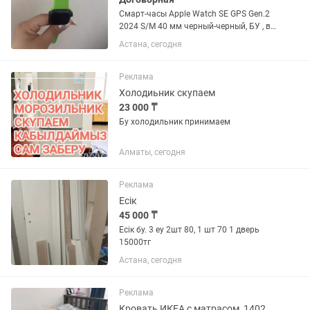
Смарт-часы Apple Watch SE GPS Gen.2
2024 S/M 40 мм черный-черный, БУ , в
хорошем состоянии, есть небольшая
Астана, сегодня
царапина сверху корпуса, фото
прилагаю В комплекте ремешки 5 шт,
зарядка
Реклама
Холодиьник скупаем
23 000 ₸
Бу холодильник принимаем
Алматы, сегодня
Реклама
Есік
45 000 ₸
Есік бу. 3 еу 2шт 80, 1 шт 70 1 дверь
15000тг
Астана, сегодня
Реклама
Кровать ИКЕА с матрасом, 140200, б/у, почти новая, самовывоз