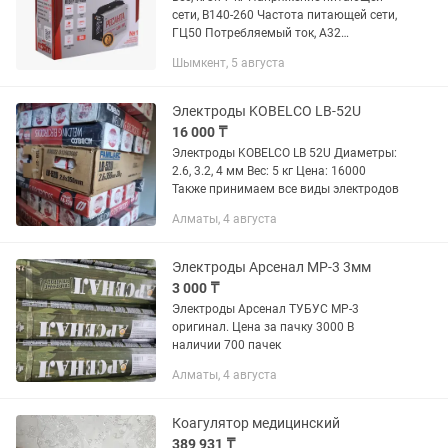
сети, В140-260 Частота питающей сети,
ГЦ50 Потребляемый ток, А32
Потребляемая мощность ММА, кВА7,2
Шымкент, 5 августа
Габариты упаковки0.33 × 0.195 × 0.115
м БрендРесанта Рабочее...
Электроды KOBELCO LB-52U
16 000 ₸
Электроды KOBELCO LB 52U Диаметры:
2.6, 3.2, 4 мм Вес: 5 кг Цена: 16000
Также принимаем все виды электродов
Алматы, 4 августа
Электроды Арсенал МР-3 3мм
3 000 ₸
Электроды Арсенал ТУБУС МР-3
оригинал. Цена за пачку 3000 В
наличии 700 пачек
Алматы, 4 августа
Коагулятор медицинский
389 931 ₸