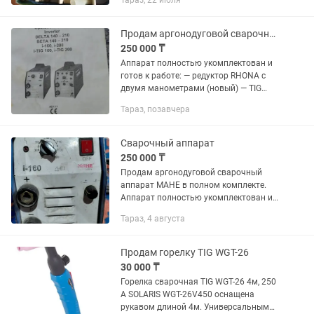
Тараз, 22 июля
Продам аргонодуговой сварочный аппарат TIG в полном комплекте
250 000 ₸
Аппарат полностью укомплектован и
готов к работе: — редуктор RHONA с
двумя манометрами (новый) — TIG
горелка — кабеля массы и держателя —
Тараз, позавчера
комплект сопел, цанг и расходников —
вольфрамовые...
Сварочный аппарат
250 000 ₸
Продам аргонодуговой сварочный
аппарат MAHE в полном комплекте.
Аппарат полностью укомплектован и
готов к работе: — редуктор RHONA с
Тараз, 4 августа
двумя манометрами (новый) — TIG
горелка — кабеля массы и...
Продам горелку TIG WGT-26
30 000 ₸
Горелка сварочная TIG WGT-26 4м, 250
А SOLARIS WGT-26V450 оснащена
рукавом длиной 4м. Универсальным