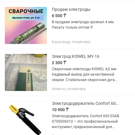
металл меньше диаметр 2,5мм; 4мм;
5мм!
Продам электроды
6 500 ₸
В продаже электроды арсенал 4 мм.
Писать только оптом !!!
Караганда, позавчера
Электрод KISWEL MY-16
2 300 ₸
Сварочные электроды KISWEL 4,0 мм
Надёжный выбор для качественной
сварки. Стабильная сварочная дуга
Глубокое проплавление металла
Алматы, позавчера
Ровный и прочный сварной шов Лёгкое
отделение шлака Минимальное...
Электрододержатель Confort 600 ESAB 0700006010
10 900 ₸
Электрододержатель Confort 600 ESAB
0700006010 – это профессиональный
инструмент, предназначенный для
надежного удержания электродов при