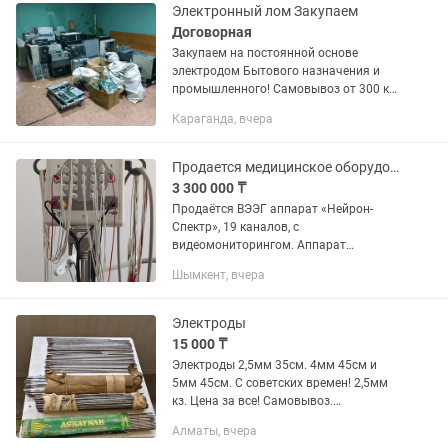
Прочный корпус Отправляем другие
Электронный лом Закупаем
регионы По...
Договорная
Закупаем на постоянной основе
электродом Бытового назначения и
промышленного! Самовывоз от 300 кг
Все вопросы по Телефону или .
Караганда, вчера
Продается медицинское оборудование ВЭЭГ аппарат «Нейрон-Спектр»
3 300 000 ₸
Продаётся ВЭЭГ аппарат «Нейрон-
Спектр», 19 каналов, с
видеомониторингом. Аппарат
использовался в медицинском центре,
Шымкент, вчера
в основном для рутинных
исследований. Видеокамера для
мониторинга докуплена...
Электроды
15 000 ₸
Электроды 2,5мм 35см. 4мм 45см и
5мм 45см. С советских времен! 2,5мм
кз. Цена за все! Самовывоз.
Курмангазы Ауэзова. Диаметр с
Алматы, вчера
покрытием 6мм,7мм, 3мм. Голый