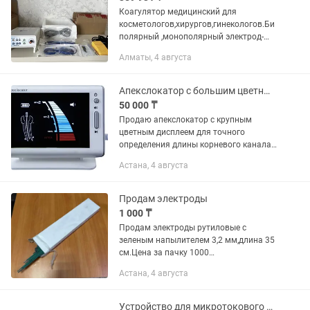
Коагулятор медицинский для
косметологов,хирургов,гинекологов.Би
полярный ,монополярный электрод-
электродные пинцеты-2
Алматы, 4 августа
шт,биполярный
кабельнасадки,педаль,шнуры,
Апекслокатор с большим цветным экраном
50 000 ₸
Продаю апекслокатор с крупным
цветным дисплеем для точного
определения длины корневого канала.
Состояние отличное, работает
Астана, 4 августа
безупречно, следов износа нет.
Ключевые особенности: - Большой
цветной...
Продам электроды
1 000 ₸
Продам электроды рутиловые с
зеленым напылителем 3,2 мм,длина 35
см.Цена за пачку 1000
тенге,коробка-8000 тенге(8 пачек).
Астана, 4 августа
Устройство для микротокового лифтинга Zeus 3