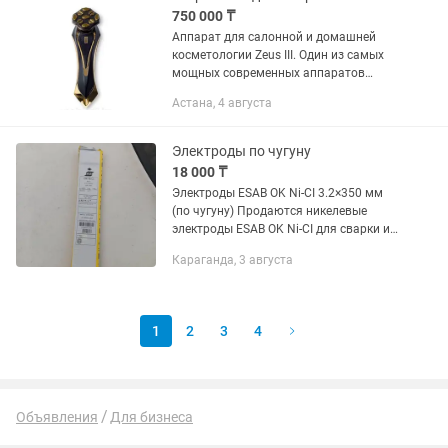
750 000 ₸
Аппарат для салонной и домашней
косметологии Zeus III. Один из самых
мощных современных аппаратов
салонной и домашней косметологии.
Астана, 4 августа
Для продления молодости вашей кожи,
в качестве помощника для...
Электроды по чугуну
18 000 ₸
Электроды ESAB OK Ni-CI 3.2×350 мм
(по чугуну) Продаются никелевые
электроды ESAB OK Ni-CI для сварки и
ремонта чугуна. Характеристики:
Караганда, 3 августа
Диаметр: 3.2 мм Длина: 350 мм Тип:
Eni-CI (никелевые) Ток: AC /...
1
2
3
4
Объявления
Для бизнеса