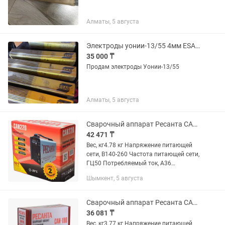
Алматы, 5 августа
Электроды уонии-13/55 4мм ESAB и диски
35 000 ₸
Продам электроды Уонии-13/55
Алматы, 5 августа
Сварочный аппарат Ресанта САИ-220
42 471 ₸
Вес, кг4.78 кг Напряжение питающей
сети, В140-260 Частота питающей сети,
ГЦ50 Потребляемый ток, А36
Потребляемая мощность ММА, кВА7,8
Шымкент, 5 августа
Максимальный сварочный ток MMA,
А220 Габариты упаковки0.33 ×...
Сварочный аппарат Ресанта САИ-190
36 081 ₸
Вес, кг3.77 кг Напряжение питающей