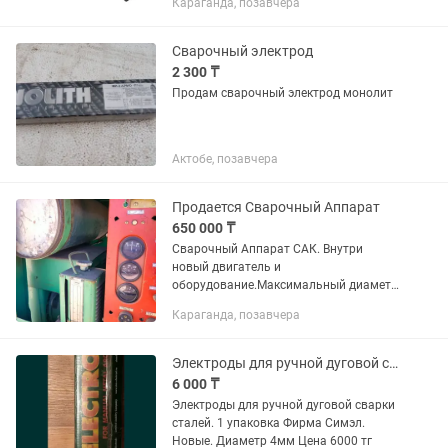
Караганда, позавчера
сварочных работах. Изготовленный из
высококачественных...
Сварочный электрод
2 300 ₸
Продам сварочный электрод монолит
Актобе, позавчера
Продается Сварочный Аппарат
650 000 ₸
Сварочный Аппарат САК. Внутри
новый двигатель и
оборудование.Максимальный диаметр
электрод 6.Возможен торг.
Караганда, позавчера
Электроды для ручной дуговой сварки сталей.
6 000 ₸
Электроды для ручной дуговой сварки
сталей. 1 упаковка Фирма Симэл.
Новые. Диаметр 4мм Цена 6000 тг