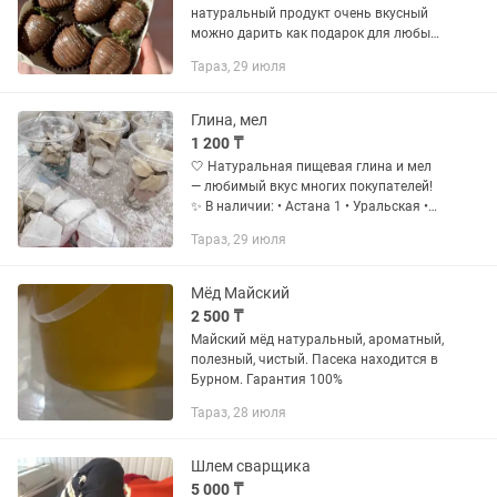
натуральный продукт очень вкусный
можно дарить как подарок для любых
праздников звоните пишите 24/7
Тараз, 29 июля
Глина, мел
1 200 ₸
🤍 Натуральная пищевая глина и мел
— любимый вкус многих покупателей!
✨ В наличии: • Астана 1 • Уральская •
Туркестан (сливки и плитки) • Голубая
Тараз, 29 июля
узбечка • Морская глина • Шарики и
паста 🌿...
Мёд Майский
2 500 ₸
Майский мёд натуральный, ароматный,
полезный, чистый. Пасека находится в
Бурном. Гарантия 100%
Тараз, 28 июля
Шлем сварщика
5 000 ₸