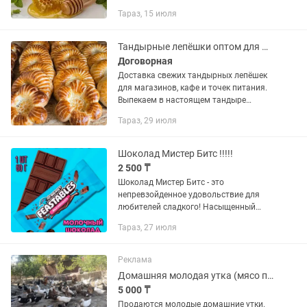
Тараз, 15 июля
Тандырные лепёшки оптом для магазинов и кафе
Договорная
Доставка свежих тандырных лепёшек
для магазинов, кафе и точек питания.
Выпекаем в настоящем тандыре
каждый день. Работаем на постоянной
Тараз, 29 июля
основе. Возможны большие объёмы.
Свежая выпечка, натуральные...
Шоколад Мистер Битс !!!!!
2 500 ₸
Шоколад Мистер Битс - это
непревзойденное удовольствие для
любителей сладкого! Насыщенный
вкус молочного шоколада – это
Тараз, 27 июля
настоящий подарок для ваших
вкусовых рецепторов. Плитка состоит
из двух...
Реклама
Домашняя молодая утка (мясо по заказу)
5 000 ₸
Продаются молодые домашние утки.