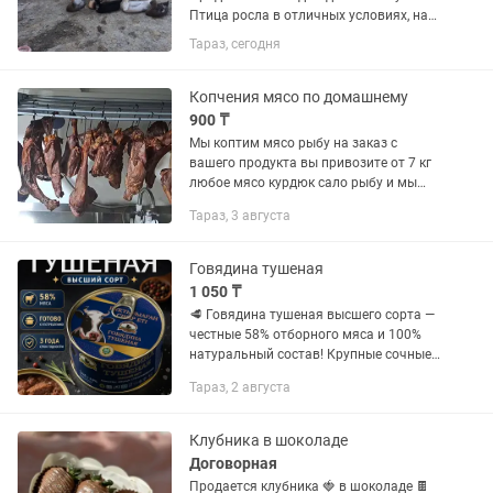
Птица росла в отличных условиях, на
натуральном зерновом откорме без
Тараз, сегодня
химии. Мясо мягкое, очень вкусное и не
перегружено жиром.Забой не делаем
заранее! Рубим...
Копчения мясо по домашнему
900 ₸
Мы коптим мясо рыбу на заказ с
вашего продукта вы привозите от 7 кг
любое мясо курдюк сало рыбу и мы
готовим по домашним рецептам из
Тараз, 3 августа
натуральных специй коптим
фруктовой щепой продукт
получается...
Говядина тушеная
1 050 ₸
🥩 Говядина тушеная высшего сорта —
честные 58% отборного мяса и 100%
натуральный состав! Крупные сочные
кусочки без лишних жил и химии
Тараз, 2 августа
полностью готовы к употреблению.
Банка с удобным ключом идеально...
Клубника в шоколаде
Договорная
Продается клубника 🍓 в шоколаде 🍫