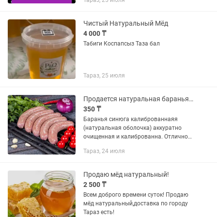
Тараз, 25 июля
производства и торговли. Снижаем
цену при больших объемах —...
Чистый Натуральный Мёд
4 000 ₸
Табиги Коспапсыз Таза бал
Тараз, 25 июля
Продается натуральная баранья оболочка(синюга)
350 ₸
Баранья синюга калиброваннаяя
(натуральная оболочка) аккуратно
очищенная и калиброванна. Отлично
подходит для производства колбас,
Тараз, 24 июля
домашних деликатесов и мясной
продукции. 🔹 Натуральный продукт
🔹...
Продаю мёд натуральный!
2 500 ₸
Всем доброго времени суток! Продаю
мёд натуральный,доставка по городу
Тараз есть!