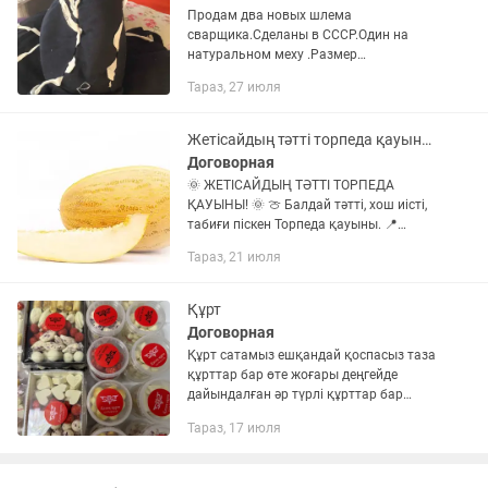
Продам два новых шлема
сварщика.Сделаны в СССР.Один на
натуральном меху .Размер
регулируется.Отлично подойдут для
Тараз, 27 июля
игроков в КОКПАР
Жетісайдың тәтті торпеда қауыны сатылады!!!
Договорная
🌞 ЖЕТІСАЙДЫҢ ТӘТТІ ТОРПЕДА
ҚАУЫНЫ! 🌞 🍈 Балдай тәтті, хош иісті,
табиғи піскен Торпеда қауыны. 📍
Тараз қаласында 💰 Көтерме бағасы –
Тараз, 21 июля
170 тг/кг 📦 Ең аз тапсырыс – 100 кг ✅
Сапалы өнім ✅ Тиімді...
Құрт
Договорная
Құрт сатамыз ешқандай қоспасыз таза
құрттар бар өте жоғары деңгейде
дайындалған әр түрлі құрттар бар
Домашний курт очень вкусный без
Тараз, 17 июля
каких либо добавок натуральный
домашний курт 😋🤤👍