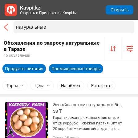
Kaspi.kz
Открыть
Открыть в Приложении Kaspi.kz
Объявления по запросу натуральные
в Таразе
15 объявлений
Продукты питания
Промышленные товары
Тараз
Цена
На обмен
Есть фото
Эко-яйца оптом натурально и безопасно
53 ₸
Гарантированна свежесть яиц оптом
от 20 коробок — свежая партия. Опт от
20 коробок — свежие яйца крупного
калибра, идеальная решетка для