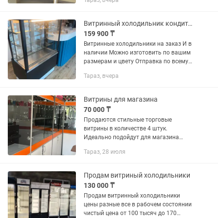
Тараз, вчера
верхней части 1.05м Глубина 0.37м
Материал ламинат ДСП Добротное
крепкое изделие,...
Витринный холодильник кондитерская витрина
159 900 ₸
Витринные холодильники на заказ И в
наличии Можно изготовить по вашим
размерам и цвету Отправка по всему
Казахстану Производство в Алматы
Тараз, вчера
Есть рассрочка
Витрины для магазина
70 000 ₸
Продаются стильные торговые
витрины в количестве 4 штук.
Идеально подойдут для магазина
сотовой связи и аксессуарами,
Тараз, 28 июля
гаджетов, косметики или любой другой
розничной торговли. Размеры: Высота
2...
Продам витриный холодильники
130 000 ₸
Продам витринный холодильники
цены разные все в рабочем состоянии
чистый цена от 100 тысяч до 170