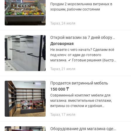
Продам 2 морозильника витриных в
хорошем, рабочем состоянии
Тараз, 24 июля
Открой магазин за 7 дней оборудование под ключ
Договорная
Не знаете с чего начать? Сделаем всё
под ключ: от идеи до готового
магазина. ✔ Готовые решения (быстро
и недорого) ✔ Индивидуальный дизайн
Тараз, 21 июля
✔ Производство без посредников 📦
Что делаем: — вешала,...
Продается витринный мебель
150 000 ₸
Современный комплект мебели для
магазина: вместительные стеллажи,
витрины со стеклом и удобная
рабочая зона. Идеально подойдет для
Тараз, 17 июля
магазинов аксессуаров, косметики,
парфюмерии, подарков, бижутерии и...
Оборудование для магазина одежды под ключ