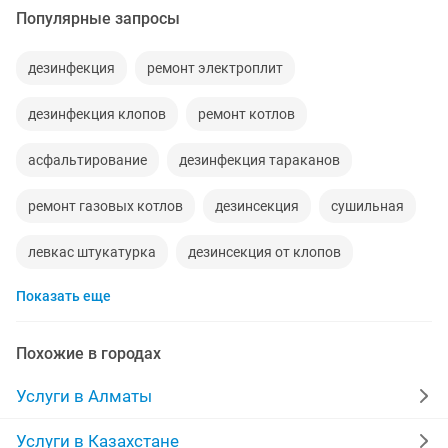
Популярные запросы
дезинфекция
ремонт электроплит
дезинфекция клопов
ремонт котлов
асфальтирование
дезинфекция тараканов
ремонт газовых котлов
дезинсекция
сушильная
левкас штукатурка
дезинсекция от клопов
Показать еще
дезинфекции от клопов
клопы
дератизация
левкас закатка
кроты
домработница
Похожие в городах
отопление сантехника
покос
Услуги в Алматы
дезинфекция дератизация дезинсекция
Услуги в Казахстане