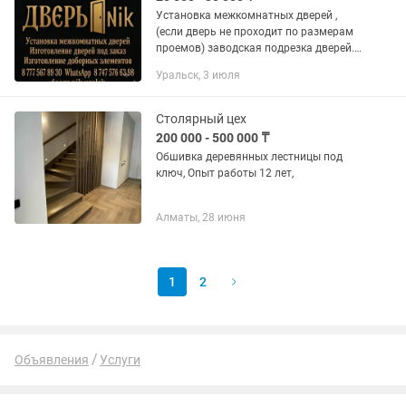
Установка межкомнатных дверей ,
(если дверь не проходит по размерам
проемов) заводская подрезка дверей.
А также я могу облагородить любой
Уральск, 3 июля
проем, арку или портал. Собственное
производство доборных...
Столярный цех
200 000 - 500 000 ₸
Обшивка деревянных лестницы под
ключ, Опыт работы 12 лет,
Алматы, 28 июня
1
2
Объявления
Услуги