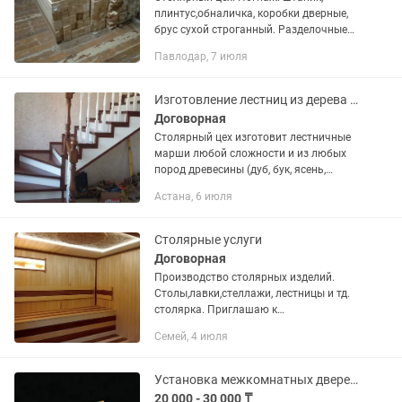
плинтус,обналичка, коробки дверные,
брус сухой строганный. Разделочные
доски, и доски для подачи блюд.
Павлодар, 7 июля
Токарные работы по дереву И др.
Изделия для бани и сауны.
Изготовление лестниц из дерева также на металлокаркасе.
Договорная
Столярный цех изготовит лестничные
марши любой сложности и из любых
пород древесины (дуб, бук, ясень,
ильм.). Возможны кованные элементы.
Астана, 6 июля
Сегодня можем изготовить.
Столы,ступени,фасады, стеновые...
Столярные услуги
Договорная
Производство столярных изделий.
Столы,лавки,стеллажи, лестницы и тд.
столярка. Приглашаю к
сотрудничеству мебельные цеха,
Семей, 4 июля
молдинги,ножки для мебели тип
кабриоль и тд. Отделка вагончиков
строительных,...
Установка межкомнатных дверей. Доборки . Лестницы. столярный цех. Распил.
20 000 - 30 000 ₸