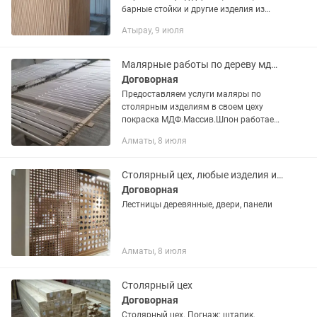
барные стойки и другие изделия из
дерева.
Атырау, 9 июля
Малярные работы по дереву мдф шпон фанера
Договорная
Предоставляем услуги маляры по
столярным изделиям в своем цеху
покраска МДФ.Массив.Шпон работаем
с итальянскими красками от 20 тыс за
Алматы, 8 июля
квадрат писать
Столярный цех, любые изделия из дерева
Договорная
Лестницы деревянные, двери, панели
Алматы, 8 июля
Столярный цех
Договорная
Столярный цех. Погнаж: штапик,