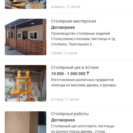
лестниц . Свой сварочный и столярный
Алматы, 12 июля
цех . Звоните по номеру .
Столярная мастерская
Договорная
Производство столярных изделий.
Столы,лавки,стеллажи, лестницы и тд.
столярка. Приглашаю к
сотрудничеству мебельные цеха,
Семей, 12 июля
мoлдинги,ножки для мебели тип
кабриоль и тд. Отделка вагончиков
строительных,...
Столярный цех в Астане
10 000 - 1 000 000 ₸
Изготовление различных предметов
обихода из массива дерева, и фанеры
Астана, 11 июля
Столярные работы
Договорная
Столярный цех изготовить лестницы
из разных пород дерева , столы ,