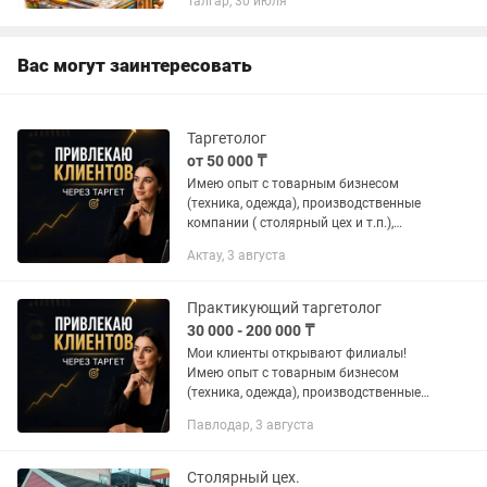
Талгар, 30 июля
Вас могут заинтересовать
Таргетолог
от 50 000 ₸
Имею опыт с товарным бизнесом
(техника, одежда), производственные
компании ( столярный цех и т.п.),
образовательные услуги. Я
Актау, 3 августа
проконсультирую по маркетинговой
стратегии, проверю вашу
посадочную...
Практикующий таргетолог
30 000 - 200 000 ₸
Мои клиенты открывают филиалы!
Имею опыт с товарным бизнесом
(техника, одежда), производственные
компании ( столярный цех и т.п.),
Павлодар, 3 августа
образовательные услуги. Я
проконсультирую по маркетинговой...
Столярный цех.