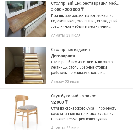
Столярный цех, реставрация мебели
5 000 - 200 000 ₸
Принимаем заказы на изготовление
подоконников, столешниц, ограждений
, различной мебели и лестничных
конструкций Так же занимаемся
Алматы, 23 июля
реставрацией деревянной мебели и
различных конструкции Покраска...
Столярные изделия
Договорная
Столярный цех изготовить на заказ
лестницы, столы , барные стойки,
работаем по эскизам с кафе и
рестораном.
Атырау, 23 июля
Стул буковый на заказ
92 000 ₸
Стул из кавказского бука — прочность,
рассчитанная на годы эксплуатации.
Сложная геометрия конструкции
усиливает каркас, делая стул особенно
Алматы, 22 июля
надежным для кафе, ресторанов и