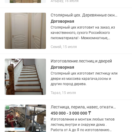
Атырау, 16 июля
взрослые.прихожки.кухни.тапчаны
беседки замер и установка сварочные
работы...
Столярный цех. Деревянные окна. Двери. Балконы
Договорная
Столярный цех изготовит на заказ, из
качественного, сухого Российского
пиломатериала! - Межкомнатные,
входные двери - Входные группы - Окна
Семей, 15 июля
- Балконы - И другую столярную
продукцию А так же -...
Изготовление лестниц и дверей
Договорная
Столярный цех изготовит лестницу или
двери из массива карагача,сосны и
других пород дерева.
Тараз, 15 июля
Лестница, перила, навес, откатные ворота, беседка, топчан, решетки
450 000 - 3 000 000 ₸
Изготовление и монтаж любых типов
лестниц внутри и снаружи дома .
Работа от А до Я по изготовлению