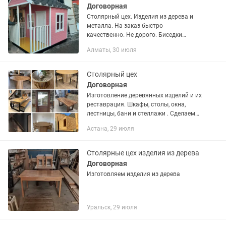
Договорная
Столярный цех. Изделия из дерева и
металла. На заказ быстро
качественно. Не дорого. Биседки
навесы туалеты заборы и многое
Алматы, 30 июля
другое на заказ. Быстро и качественно.
Ждём заказы от вас в любое время...
Столярный цех
Договорная
Изготовление деревянных изделий и их
реставрация. Шкафы, столы, окна,
лестницы, бани и стеллажи . Сделаем
так как вы хотите. Натуральное дерево
Астана, 29 июля
на ваш выбор сосна, бук, дуб, береза,
брус Так же в...
Столярные цех изделия из дерева
Договорная
Изготовляем изделия из дерева
Уральск, 29 июля