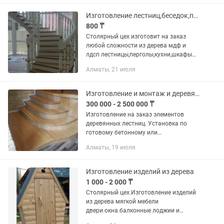
других заведений с высокой...
Изготовление лестниц,беседок,пергол,кухни,шкафы,шезлонги,
800 ₸
Столярный цех изготовит на заказ
любой сложности из дерева мдф и
лдсп лестницы,перголы,кухни,шкафы
,стеновые панели и многое другое под
Алматы, 21 июля
ваш индивидуальный проект и
интерьер.
Изготовление и монтаж и деревянных лестниц. Изготовление мебели .
300 000 - 2 500 000 ₸
Изготовление на заказ элементов
деревянных лестниц. Установка по
готовому бетонному или
металлическому каркасу. Работа
Алматы, 19 июля
только с твердыми породами
древесины. Свой столярный цех. Опыт
10 лет.
Изготовление изделий из дерева
1 000 - 2 000 ₸
Столярный цех.Изготовление изделий
из дерева мягкой мебели
двери.окна.балконные лоджии и
многое другое кровати детские