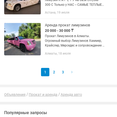
лимузин К А Р Е Т У на базе Chrysler
300 C Только у НАС -- САМЫЕ ТЕПЛЫЕ
чувства ( лимузин с СЕРДЦЕМ ) , яркие
Астана, 19 июля
впечатления и СУПЕРКЛАССНЫЕ ФОТО
!!! Эта роскошная...
Аренда прокат лимузинов
20 000 - 30 000 ₸
Прокат Лимузинов в Алматы.
Огромный выбор Лимузинов Хаммер,
Крайслер, Мерседес и сопровождение к
ним, Лимузины от 10 мест до 30 мест,
Алматы, 18 июля
от 20000 час до 30000 час,
минимальный заказ 2часа,
предоставляет...
1
2
3
Объявления
Прокат и аренда
Аренда авто
Популярные запросы