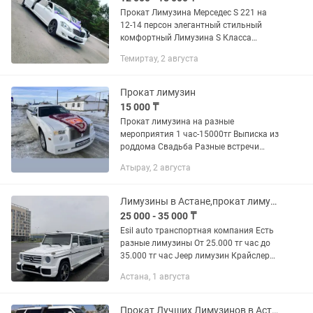
Прокат Лимузина Мерседес S 221 на
12-14 персон элегантный стильный
комфортный Лимузина S Класса
украсит любое мироприятия,отличный
Темиртау, 2 августа
сервис по приемлемым
ценам,индивидуальный подход к
каждому...
Прокат лимузин
15 000 ₸
Прокат лимузина на разные
мероприятия 1 час-15000тг Выписка из
роддома Свадьба Разные встречи
Выпускные вечера День рождения
Атырау, 2 августа
Корпоратив Наш лимузин это: самый
оптимальный способ разместить
всех...
Лимузины в Астане,прокат лимузина,аренда лимузина
25 000 - 35 000 ₸
Esil auto транспортная компания Есть
разные лимузины От 25.000 тг час до
35.000 тг час Jeep лимузин Крайслер
лимузин Хаммер лимузин Гелик
Астана, 1 августа
лимузин
Прокат Лучших Лимузинов в Астане!