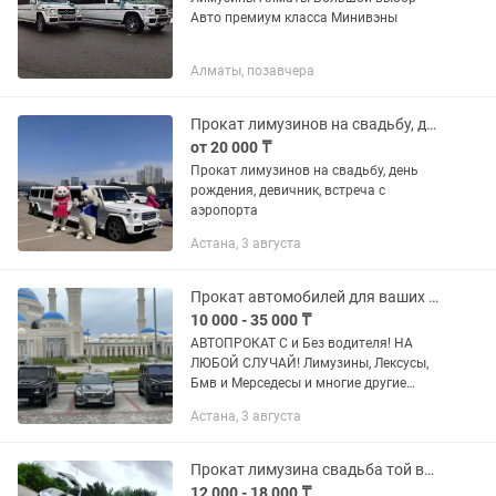
Авто премиум класса Минивэны
Алматы, позавчера
Прокат лимузинов на свадьбу, день рождения, девичник, встреча с аэропорта
от 20 000 ₸
Прокат лимузинов на свадьбу, день
рождения, девичник, встреча с
аэропорта
Астана, 3 августа
Прокат автомобилей для ваших мероприятий! Не дорого и красиво!
10 000 - 35 000 ₸
АВТОПРОКАТ С и Без водителя! НА
ЛЮБОЙ СЛУЧАЙ! Лимузины, Лексусы,
Бмв и Мерседесы и многие другие
машины на ваш бюджет! Нужен
Астана, 3 августа
автомобиль? Мы поможем подобрать
идеальный вариант по выгодной цене!
...
Прокат лимузина свадьба той выписка род дом
12 000 - 18 000 ₸