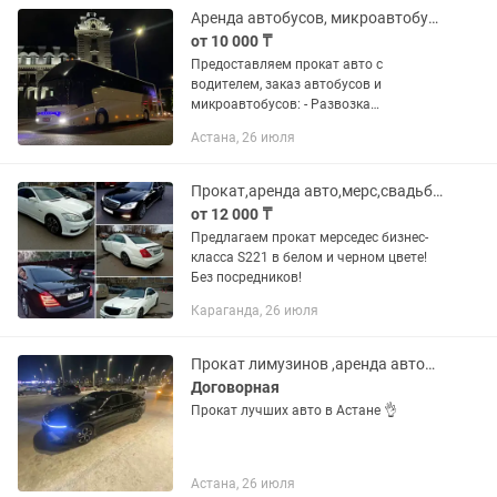
Аренда автобусов, микроавтобусов
от 10 000 ₸
Предоставляем прокат авто с
водителем, заказ автобусов и
микроавтобусов: - Развозка
персонала; - Экскурсия по городу; -
Астана, 26 июля
Перевозка пассажиров по городу; -
Выезд зона отдыха Балкарагай,
Золотой Фазан,...
Прокат,аренда авто,мерс,свадьба,кортеж,лимузин
от 12 000 ₸
Предлагаем прокат мерседес бизнес-
класса S221 в белом и черном цвете!
Без посредников!
Караганда, 26 июля
Прокат лимузинов ,аренда автомобиля для кортежа
Договорная
Прокат лучших авто в Астане 👌
Астана, 26 июля