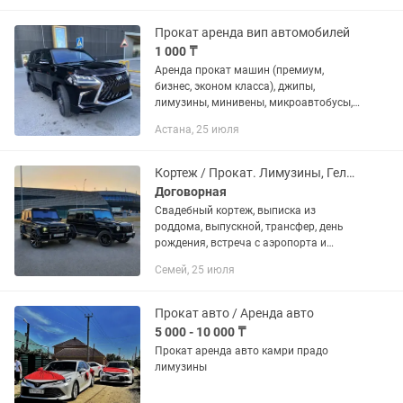
Прокат аренда вип автомобилей
1 000 ₸
Аренда прокат машин (премиум,
бизнес, эконом класса), джипы,
лимузины, минивены, микроавтобусы,
автобусы, вертолеты почасовой,
Астана, 25 июля
посуточно выезд в любую точку
Казахстана. Обслуживание любых
торжеств...
Кортеж / Прокат. Лимузины, Гелики. Выписка из роддома, свадьбы, катания
Договорная
Свадебный кортеж, выписка из
роддома, выпускной, трансфер, день
рождения, встреча с аэропорта и
вокзала, фотосессия, кудалык, кыз
Семей, 25 июля
узату, и прочие мероприятия. Седаны,
лимузины, джипы, кортеж, прокат...
Прокат авто / Аренда авто
5 000 - 10 000 ₸
Прокат аренда авто камри прадо
лимузины