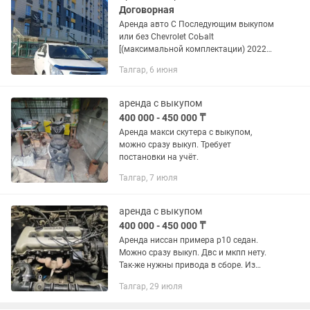
Договорная
Аренда авто С Последующим выкупом
или без Сhеvrоlеt СоЬаlt
[(максимальной комплектации) 2022
года выпуска, бензин Пробег авто
Талгар, 6 июня
83000 км Коробка автомат УслОВия:
СтоиМОСть аренды 10500тыс на
3бмес(3...
аренда с выкупом
400 000 - 450 000 ₸
Аренда макси скутера с выкупом,
можно сразу выкуп. Требует
постановки на учёт.
Талгар, 7 июля
аренда с выкупом
400 000 - 450 000 ₸
Аренда ниссан примера р10 седан.
Можно сразу выкуп. Двс и мкпп нету.
Так-же нужны привода в сборе. Из
навесного генератор и моновпрыск.
Талгар, 29 июля