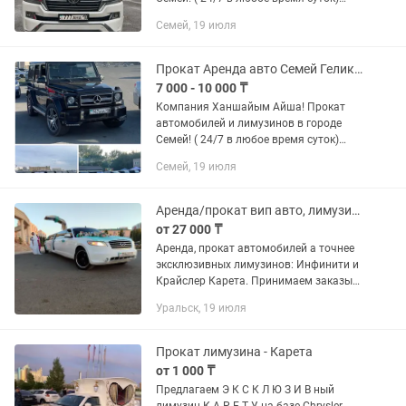
Автомобили выдаются лишь с
Семей, 19 июля
водителем. Двухсотка Гелик Дни
рождения, свадьбы , выписки с
роддома...
Прокат Аренда авто Семей Гелик Двухсотка
7 000 - 10 000 ₸
Компания Ханшайым Айша! Прокат
автомобилей и лимузинов в городе
Семей! ( 24/7 в любое время суток)
Автомобили выдаются лишь с
Семей, 19 июля
водителем. Дни рождения, свадьбы ,
выписки с роддома и многое...
Аренда/прокат вип авто, лимузинов
от 27 000 ₸
Аренда, прокат автомобилей а точнее
эксклюзивных лимузинов: Инфинити и
Крайслер Карета. Принимаем заказы
на все мероприятия. 3д потолок диско
Уральск, 19 июля
световые эффекты, бар и хорошая
музыка!!!
Прокат лимузина - Карета
от 1 000 ₸
Предлагаем Э К С К Л Ю З И В ный