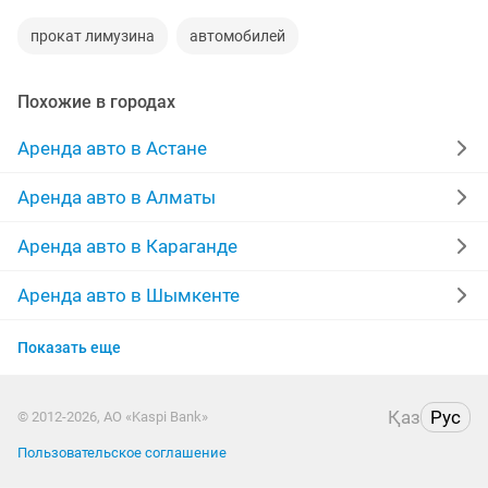
прокат лимузина
автомобилей
Похожие в городах
Аренда авто в Астане
Аренда авто в Алматы
Аренда авто в Караганде
Аренда авто в Шымкенте
Аренда авто в Усть-Каменогорске
Показать еще
Аренда авто в Актобе
Қаз
Рус
© 2012-2026, АО «Kaspi Bank»
Аренда авто в Актау
Пользовательское соглашение