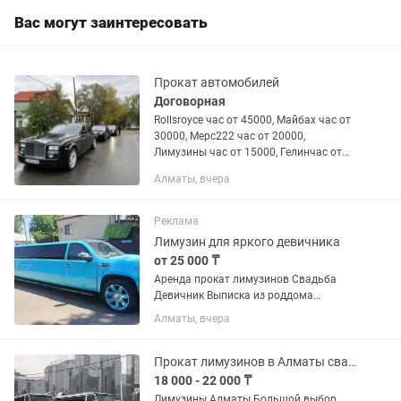
Вас могут заинтересовать
Прокат автомобилей
Договорная
Rollsroyce час от 45000, Майбах час от
30000, Мерс222 час от 20000,
Лимузины час от 15000, Гелинчас от
9000, Cadilacescalade час от 10000,
Алматы, вчера
Mercedes V класс от 18000 и другие
авто. Организация...
Реклама
Лимузин для яркого девичника
от 25 000 ₸
Аренда прокат лимузинов Свадьба
Девичник Выписка из роддома
Трансфер
Алматы, вчера
Прокат лимузинов в Алматы свадебные кортежи
18 000 - 22 000 ₸
Лимузины Алматы Большой выбор