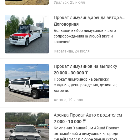
Уральск, 25 июля
Прокат лимузина,аренда авто,хаммер,Крайслер,кортеж,свадьба
Договорная
Большой выбор лимузинов и авто
сопровождения!На любой вкус и
кошелек!
Караганда, 24 июля
Прокат лимузинов на выписку
20 000 - 30 000 ₸
Прокат лимузинов на выписку,
свадьбы, день рождения, девичник,
встречи.
Астана, 19 июля
Аренда Прокат Авто с водителем
7 000 - 10 000 ₸
Компания Ханшайым Айша! Прокат
автомобилей и лимузинов в городе
Семей! ( 24/7 в любое время суток)