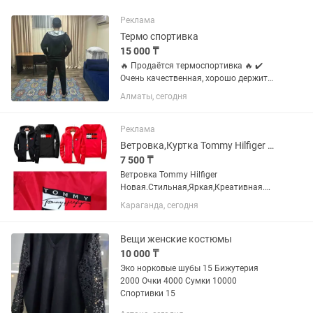
Реклама
Термо спортивка
15 000 ₸
🔥 Продаётся термоспортивка 🔥 ✔️
Очень качественная, хорошо держит
тепло ✔️ (подойдёт и парням, и
Алматы, сегодня
девушкам) ✔️ Размеры: от 50 до 54 💰
Цена: 15000 🛍️ Сама покупала за 30
000 ❗ Без этикетки (поэтому...
Реклама
Ветровка,Куртка Tommy Hilfiger Новые Стильные,ВодоСтойкая,, Креатив.
7 500 ₸
Ветровка Tommy Hilfiger
Новая.Стильная,Яркая,Креативная.
Материал типа Балонний-
Караганда, сегодня
плащевка,Водостойкая,Непромокаема
я. Сезон:Лето-Весна-Осень. Тонкая как
Спортивка. Новая в упаковке. Цена...
Вещи женские костюмы
10 000 ₸
Эко норковые шубы 15 Бижутерия
2000 Очки 4000 Сумки 10000
Спортивки 15