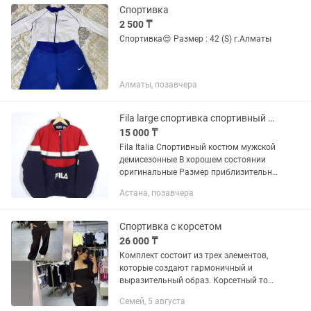
Спортивка
2 500 ₸
Спортивка😍 Размер : 42 (S) г.Алматы
Алматы, позавчера
Fila large спортивка спортивный костюм мужской
15 000 ₸
Fila Italia Спортивный костюм мужской
демисезонные В хорошем состоянии
оригинальные Размер приблизительно
48 50 Для меня большеват Район
Астана, позавчера
Евразии Астана звоните пишите в
любое время
Спортивка с корсетом
26 000 ₸
Комплект состоит из трех элементов,
которые создают гармоничный и
выразительный образ. Корсетный топ
формирует аккуратный силуэт и
Семей, 5 августа
подчеркивает талию, добавляя образу