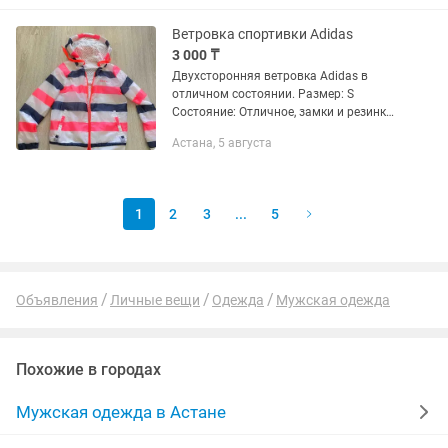
структуру и женственность....
Ветровка спортивки Adidas
3 000 ₸
Двухсторонняя ветровка Adidas в
отличном состоянии. Размер: S
Состояние: Отличное, замки и резинки
работают идеально.
Астана, 5 августа
1
2
3
...
5
Объявления
Личные вещи
Одежда
Мужская одежда
Похожие в городах
Мужская одежда в Астане