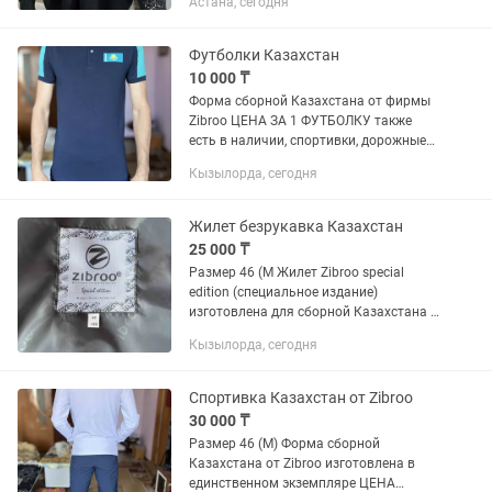
Астана, сегодня
Футболки Казахстан
10 000 ₸
Форма сборной Казахстана от фирмы
Zibroo ЦЕНА ЗА 1 ФУТБОЛКУ также
есть в наличии, спортивки, дорожные
сумки, кепки, рюкзак
Кызылорда, сегодня
Жилет безрукавка Казахстан
25 000 ₸
Размер 46 (M Жилет Zibroo special
edition (специальное издание)
изготовлена для сборной Казахстана в
единственном экземпляре, А так же в
Кызылорда, сегодня
наличии есть футболки, спортивки,
рюкзаки, дорожные сумки и т.д
Спортивка Казахстан от Zibroo
30 000 ₸
Размер 46 (М) Форма сборной
Казахстана от Zibroo изготовлена в
единственном экземпляре ЦЕНА