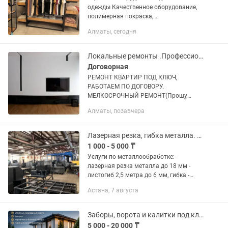
одежды Качественное оборудование,
полимерная покраска,
индивидуальные размеры, по
Алматы, сегодня
чертежам. Замеры, 3Д эскиз, дизайн.
Работаем перечислением, кредит и
рассрочка.
Локальные ремонты .Профессионально услуги маляра,плиточные работы.
Договорная
РЕМОНТ КВАРТИР ПОД КЛЮЧ,
РАБОТАЕМ ПО ДОГОВОРУ.
МЕЛКОСРОЧНЫЙ РЕМОНТ(Прошу
звонить)!!! Предпродажная подготовка
Алматы, позавчера
квартир — РЕМОНТ КВАРТИР , ОФИСОВ,
ДОМОВ и КОТТЕДЖЕЙ. Работаем по
договору с...
Лазерная резка, гибка металла. Металлоцех, металлообработка. Сварка
1 000 - 5 000 ₸
Услуги по металлообработке: -
лазерная резка металла до 18 мм -
листогиб 2,5 метра до 6 мм, гибка -
сварочные работы - малярные работы
Астана, 7 августа
обычными эмалями и порошковыми,
полимерная покраска - сверление...
Заборы, ворота и калитки под ключ
5 000 - 20 000 ₸