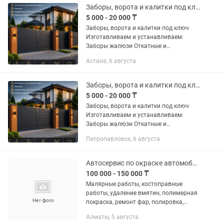
заборы Навесы...
Заборы, ворота и калитки под ключ
5 000 - 20 000 ₸
Заборы, ворота и калитки под ключ
Изготавливаем и устанавливаем:
Заборы жалюзи Откатные и
распашные ворота Калитки
Астана, 6 августа
Металлические и комбинированные
ограждения Кирпичные и блочные
заборы Навесы...
Заборы, ворота и калитки под ключ!
5 000 - 20 000 ₸
Заборы, ворота и калитки под ключ
Изготавливаем и устанавливаем:
Заборы жалюзи Откатные и
распашные ворота Калитки
Петропавловск, 6 августа
Металлические и комбинированные
ограждения Кирпичные и блочные
заборы Навесы...
Автосервис по окраске автомобилей
100 000 - 150 000 ₸
Малярные работы, костоправные
работы, удаление вмятин, полимерная
покраска, ремонт фар, полировка,
химчистка, мойка двигателей,
Алматы, 5 августа
предпродажная подготовка, оклейка