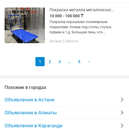
кузова пленкой. Выполняем всё в
срок...
Покраска металла металлоконстуркций порошково полимерная покраска
10 000 - 100 000 ₸
Покраска порошково полимерным
покрытием. Ножки под столы, стулья,
пуфики и т.д. Большая печь, что
позволяет красить быстро большое
Астана, 5 августа
количество Работаем с организациями
и с частными лицами Цены на...
1
2
3
...
5
Похожие в городах
Объявления в Астане
Объявления в Алматы
Объявления в Караганде