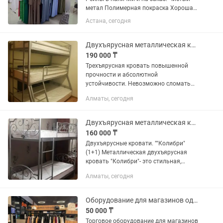
метал Полимерная покраска Хорошая
цена
Астана, сегодня
Двухъярусная металлическая кровать (трехъярусная). Доставка. Рассрочка.
190 000 ₸
Трехъярусная кровать повышенной
прочности и абсолютной
устойчивости. Невозможно сломать
или раскачать. Каждая кровать
Алматы, сегодня
проверена весом в пятьсот килограмм.
Рассчитана на четверых взрослых
человек....
Двухъярусная металлическая кровать. Разбирается на две. Доставка. Рассрочка
160 000 ₸
Двухъярусные кровати. ""Колибри"
(1+1) Металлическая двухъярусная
кровать "Колибри"- это стильная,
современная двухъярусная кровать
Алматы, сегодня
для детей и подростков и взрослых.
Изготавливается из...
Оборудование для магазинов одежды рейлы стойки вешалка
50 000 ₸
Торговое оборудование для магазинов