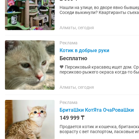
Нашли на улице, во дворе явно бывше
Соседи выкинули? Квартиранты съеха
сердцем, хотели бы помочь хвостикам.
Алматы, сегодня
Реклама
Котик в добрые руки
Бесплатно
🧡 Персиковый красавец ищет дом. Срочно. Этот молодой котик удивительн
персиково-рыжего окраса когда-то бы
выбросили на улицу. Сейчас он...
Алматы, сегодня
Реклама
БритаШки КотЯта ОчаРоваШки
149 999 ₸
Продается котик и кошечка, британски
возрасту с вет паспортом, ласковые 
котенку лоточек игрушка дразнилка...