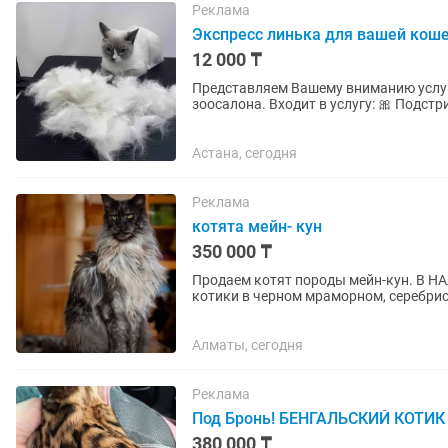
Реклама
Экспресс линька для вашей кош
12 000 ₸
Представляем Вашему вниманию услуг
зоосалона. Входит в услугу: 🎀 Подстригание когтей 🎀 Обработка ушей 🎀 Обработка глаз 🎀
Вычес основной 🎀 Мытье в уходовом..
Астана, сегодня
Реклама
котята мейн- кун
350 000 ₸
Продаем котят породы мейн-кун. В Н
котики в чеpном мраморном, серебрист
белом от 350 тыс и вышe -...
Алматы, сегодня
Реклама
Под Бронь! БЕНГАЛЬСКИЙ КОТИК
380 000 ₸