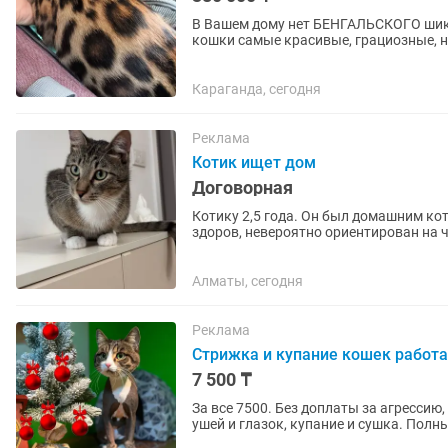
В Вашем дому нет БЕНГАЛЬСКОГО шика
кошки самые красивые, грациозные, 
самостоятельные. Вcегда наxoдятся ря
Караганда, сегодня
Реклама
Котик ищет дом
Договорная
Котику 2,5 года. Он был домашним котом и с
здоров, невероятно ориентирован на 
искренне любит людей: если...
Алматы, сегодня
Реклама
Стрижка и купание кошек работа
7 500 ₸
За все 7500. Без доплаты за агрессию
ушей и глазок, купание и сушка. Пол
дезинфицируются, мы...