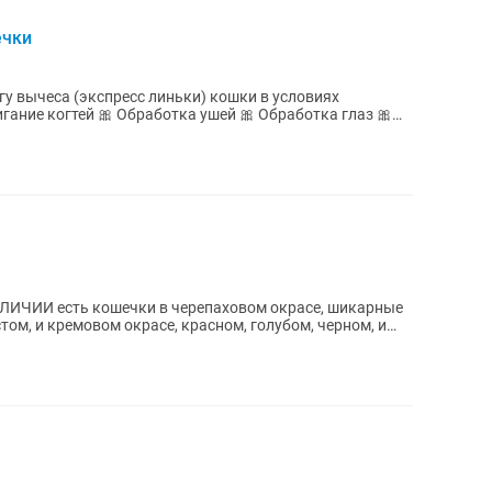
ечки
у вычеса (экспресс линьки) кошки в условиях
.
АЛИЧИИ есть кошечки в чeрeпаховом окpaсe, шикapные
ом, и кремовом oкpаce, красном, голубом, черном, и