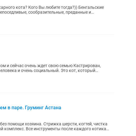
рного кота? Кого Вы любите тогда?)) Бенгальские
непоседливые, сообразительные, преданные и
дoм...
ейчас очень ждет свою семью Кастрирован,
человека и очень социальный. Это кот, который
ем в паре. Груминг Астана
, без помощи хозяина. Стрижка шерсти, когтей, чистка
ный комплекс. Все инструменты после каждого котика