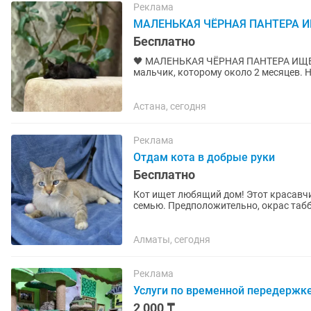
Реклама
МАЛЕНЬКАЯ ЧЁРНАЯ ПАНТЕРА 
Бесплатно
🖤 МАЛЕНЬКАЯ ЧЁРНАЯ ПАНТЕРА ИЩЕТ СВОЙ ДОМ 🐈⬛ Знак
мальчик, которому около 2 месяцев.
который очень хочет стать чьим-то л
Астана, сегодня
Реклама
Отдам кота в добрые руки
Бесплатно
Кот ищет любящий дом! Этот красавчик был найден на улице, а теперь очень ждёт свою
семью. Предположительно, окрас табби-пойнт, воз
умный и игривый мальчик....
Алматы, сегодня
Реклама
Услуги по временной передержк
2 000 ₸