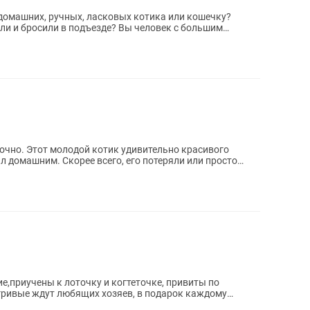
домашних, ручных, ласковых котика или кошечку?
ли и бросили в подъезде? Вы человек с большим
..
о красивого
л домашним. Скорее всего, его потеряли или просто
е,приучены к лоточку и когтеточке, привиты по
игривые ждут любящих хозяев, в подарок каждому