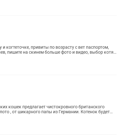
 и когтеточке, привиты по возрасту с вет паспортом,
в, пишите на скинем больше фото и видео, выбор котят
их кошек предлагает чистокровного британского
ото , от шикарного папы из Германии. Котенок будет