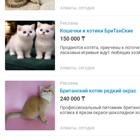
Алматы, сегодня
Реклама
Кошечки и котики БриТанСкие
150 000 ₸
Продаются котята, приучены к лоточку
ласковые игривые ждут любящих хозяе
большой и цены разные...
Алматы, сегодня
Реклама
Британский котик редкий окрас
240 000 ₸
Профессиональный питомник британск
котика в ярком окрасе шоколадное зол
привит,осмотрен ветеринаром, с...
Алматы, сегодня