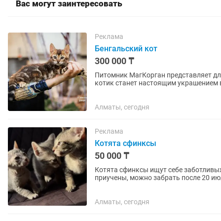
Вас могут заинтересовать
Реклама
Бенгальский кот
300 000 ₸
Питомник МагКорган представляет д
котик станет настоящим украшением 
глиттерной шерстью без...
Алматы, сегодня
Реклама
Котята сфинксы
50 000 ₸
Котята сфинксы ищут себе заботливых
приучены, можно забрать после 20 и
Алматы, сегодня