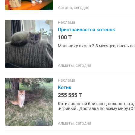
Астана, сегодня
Реклама
Пристраивается котенок
100 ₸
Мальчику около 2-3 месяцев, очень л
Алматы, сегодня
Реклама
Котик
255 555 ₸
Котик золотой британец.полностью ад
.игривый . Доставка по всему миру.(О
указана в любимцы. В разведения...
Алматы, сегодня