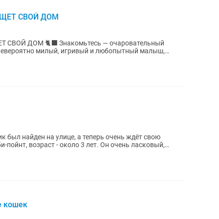
ИЩЕТ СВОЙ ДОМ
омьтесь — очаровательный
 Невероятно милый, игривый и любопытный малыш,
юбимым...
раст - около 3 лет. Он очень ласковый,
е кошек