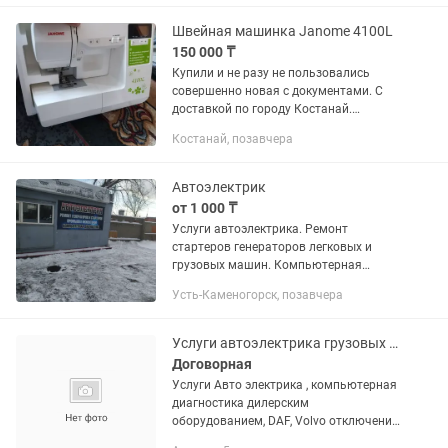
сложности по проводке и
замыканиям....
Швейная машинка Janome 4100L
150 000 ₸
Купили и не разу не пользовались
совершенно новая с документами. С
доставкой по городу Костанай.
Совершенно новая в каспи стоит 174
Костанай, позавчера
тысячи. 4100L не оставит
равнодушным даже самого
требовательного...
Автоэлектрик
от 1 000 ₸
Услуги автоэлектрика. Ремонт
стартеров генераторов легковых и
грузовых машин. Компьютерная
диагностика
Усть-Каменогорск, позавчера
Услуги автоэлектрика грузовых машин
Договорная
Услуги Авто электрика , компьютерная
диагностика дилерским
оборудованием, DAF, Volvo отключения
AdBlue