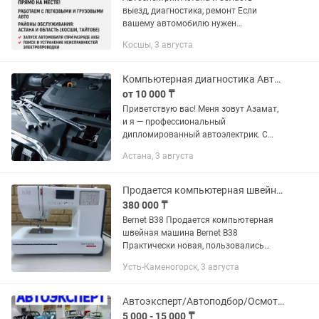
выезд, диагностика, ремонт Если
вашему автомобилю нужен
автоэлектрик, обращайтесь к
Косшы, 3 августа
профессионалу с опытом более 16 лет!
Я — автоэлектрик на выезд в Астане и
области,...
Компьютерная диагностика Автоэлектрик с выездом Астана и области
от 10 000 ₸
Приветствую вас! Меня зовут Азамат,
и я — профессиональный
дипломированный автоэлектрик. С
более чем 10-летним опытом работы в
Астана, 3 августа
автоэлектрике и ремонте двигателей
легковых и грузовых автомобилей, я...
Продается компьютерная швейная машина Bernet B38
380 000 ₸
Bernet B38 Продается компьютерная
швейная машина Bernet B38
Практически новая, пользовались
мало Удобная и простая в работе
Усть-Каменогорск, 3 августа
Выполняет 394 вида строчек Есть
автоматическая обрезка ниток и
вдевание...
Автоэксперт/Автоподбор/Осмотор авто
5 000 - 15 000 ₸