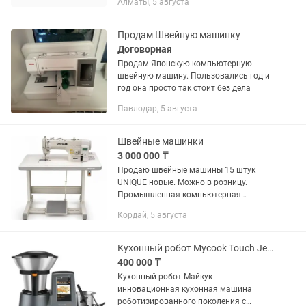
Алматы, 5 августа
Продам Швейную машинку
Договорная
Продам Японскую компьютерную
швейную машину. Пользовались год и
год она просто так стоит без дела
Павлодар, 5 августа
Швейные машинки
3 000 000 ₸
Продаю швейные машины 15 штук
UNIQUE новые. Можно в розницу.
Промышленная компьютерная
швейная машина Unique, модель
Кордай, 5 августа
GC7903DN-4. Оснащена встроенным
сервомотором, автоматическим
позиционером иглы и...
Кухонный робот Mycook Touch Jedani
400 000 ₸
Кухонный робот Майкук -
инновационная кухонная машина
роботизированного поколения с