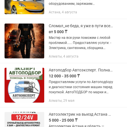
оборудованием, заряжаем
аккумулятор, а самое главное это
Астана, 4 августа
безопасно. Отогрев осуществляется
тепловыми пушками, также, используя
пуско-зарядное...
Сломал_не беда, я уже в пути всегда. Час работы_и дома снова красота -)
от 5 000 ₸
Мастер на все руки поможем с любой
проблемой...... Предоставляю услуги: -
Электрика, сантехника, сборщика
мебели - Профессионально выполню
Алматы, 4 августа
любую работу - У меня всегда
лояльные расценки, всегда...
Автоподбор Автоэксперт. Полная проверка авто перед покупкой. АвтоЭлектрик.
12 000 - 35 000 ₸
Предоставляем услуги по Автоподбору
и диагностики состояния машин перед
покупкой. АвтоПОДБОР по марки и
модели авто. Толщиномер последнего
Алматы, 29 мая
поколения. Осмотр на повреждения
ЛКП, ШПАТЛЕВКА и...
Автоэлектрик на выезд Астана Легковые и грузовые автомобили
5 000 - 25 000 ₸
Автоэлектрик Астана и область —