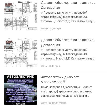
✅Машинная...
Делаю любые чертежи по автокаду
Договорная
✅Предоставляю услуги по любой
чертежей(сызу) в Автокаде(на А3
титулка,..., Эпюр1,2,3) Кез келген сызу
сызамын ✅курсавые чертежи
Алматы, вчера
✅Инженерная графика
✅Компьютерная графика
✅Машинная...
Делаю любые чертежи по автокаду
Договорная
✅Предоставляю услуги по любой
чертежей(сызу) в Автокаде(на А3
титулка,..., Эпюр1,2,3) Кез келген сызу
сызамын ✅курсавые чертежи
Астана, вчера
✅Инженерная графика
✅Компьютерная графика
✅Машинная...
Автоэлектрик-диагност
5 000 - 12 000 ₸
Компьютерная диагностика. Ремонт
стартеров, фары, стеклоподъемники,
замок зажигания, дверные замки,
центр замок, сигнализация, печки
Астана, позавчера
любой марки машин. Любой