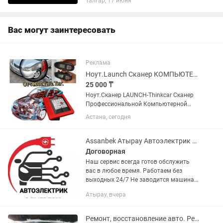
Талгар, 17 июня
Эндоскопия двигателя (осмотр
цилиндров и внутренних узлов) ✔
Ремонт ДВС ✔ Капитальный ремонт...
Вас могут заинтересовать
Реклама
Ноут.Launch Сканер КОМПЬЮТЕРной диагностики Авто.Прибор.OBD2,ЭБУ.
25 000 ₸
Ноут.Сканер LAUNCH-Thinkcar Сканер
Профессиональной Компьютерной
Диагно 2026года. New, от Известной,
Астана, сегодня
Легендарной Компании LAUNCH,
Читает, Подходит Почти на Все Марки
и Модели Авто. Машин Включая...
Assanbek Атырау Автоэлектрик 24/7
Договорная
Наш сервис всегда готов обслужить
вас в любое время. Работаем без
выходных 24/7 Не заводится машина ?
Автоэлектрик выезд Атырау и Районы !
Атырау, вчера
Мы экономим ваше время и средства.
Вполне возможно, что...
Ремонт, восстановление авто. Ремонтирую у себя