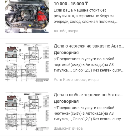
10 000 - 15 000 ₸
Если ваша машина стоит без
результата, а сервисы не берутся
очереди, холод, сложная поломка,
«много времени», «невыгодно» — я
Актобе, вчера
работаю именно с такими
автомобилями. Я автодиагност и...
Делаю чертежи на заказ по Автокаду
Договорная
✅Предоставляю услуги по любой
чертежей(сызу) в Автокаде(на А3
титулка,..., Эпюр1,2,3) Кез келген сызу
сызамын ✅курсавые чертежи
Усть-Каменогорск, вчера
✅Инженерная графика
✅Компьютерная графика
✅Машинная...
Делаю любые чертежи по Автокаду
Договорная
✅Предоставляю услуги по любой
чертежей(сызу) в Автокаде(на А3
титулка,..., Эпюр1,2,3) Кез келген сызу
сызамын ✅курсавые чертежи
Шымкент, вчера
✅Инженерная графика
✅Компьютерная графика