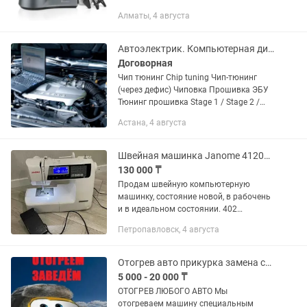
компьютерным интеллектом и
Алматы, 4 августа
безлимитным количеством рецептов в
облаке, заменяющая более 20
аппаратов бытовой...
Автоэлектрик. Компьютерная диагностика
Договорная
Чип тюнинг Chip tuning Чип-тюнинг
(через дефис) Чиповка Прошивка ЭБУ
Тюнинг прошивка Stage 1 / Stage 2 /
Stage 3 ECO прошивка Power прошивка
Астана, 4 августа
Тюнинг ЭБУ ECU tuning Stage1, Stage2,...
Швейная машинка Janome 4120QDC
130 000 ₸
Продам швейную компьютерную
машинку, состояние новой, в рабочень
и в идеальном состоянии. 402
швейные операции,рабочие строчки,
Петропавловск, 4 августа
оверлочные, трикотажные,
декоративные,петля автомат, алфавит
4 вида...
Отогрев авто прикурка замена свечей
5 000 - 20 000 ₸
ОТОГРЕВ ЛЮБОГО АВТО Мы
отогреваем машину специальным