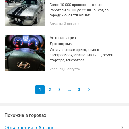
Более 10 000 проверенных авто
Работаем с 8.00 до 22.00 - выезд по
городу и области Алматы
ПРЕДОСТАВИМ ФОТО/ВИДЕО ОТЧЕТ:
Алматы, 3 августа
Компьютерная диагностика Сверка
оригинальности VIN номера Проверка
юридической...
Автоэлектрик
Договорная
Услуги автоэлектрика, ремонт
электрооборудования машины, ремонт
стартера, генератора,
электропроводки, установка
Уральск, 3 августа
сигнализации, компьютерная
диагностика
1
2
3
...
8
Похожие в городах
Объявления в Астане