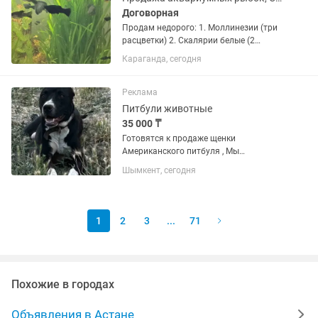
Договорная
Продам недорого: 1. Моллинезии (три
расцветки) 2. Скалярии белые (2
штуки) 3. Ампулярии 4. Креветки
Караганда, сегодня
(красные) 5. Гуппи (очень красивые
расцветки) Все животные молодые,
здоровые, устойчивые к болезням...
Реклама
Питбули животные
35 000 ₸
Готовятся к продаже щенки
Американского питбуля , Мы
находимся в г.Шымкент Так же имеется
Шымкент, сегодня
доставка и в другие города. Щенки уже
сами кушают Осталась одна лапочка
девочка Забирайте скорей себе...
1
2
3
...
71
Похожие в городах
Объявления в Астане