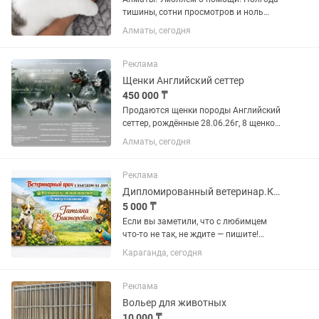
тишины, сотни просмотров и ноль
звонков. Почему Булочку никто не
Алматы, сегодня
замечает? Неужели у неё нет шанса? 💔
Наша жизнь - ад и вечный стресс. Из-за
драк со второй...
Реклама
Щенки Английский сеттер
450 000 ₸
Продаются щенки породы Английский
сеттер, рождённые 28.06.26г, 8 щенков-
5 мальчиков и 3 девочки, к моменту
Алматы, сегодня
продажи у щенков будут полный пакет
документов, прививки и обработки по
возрасту. Ищут...
Реклама
Дипломированный ветеринар.Консультация 24/7
5 000 ₸
Если вы заметили, что с любимцем
что-то не так, не ждите — пишите!
Ветеринарный врач с выездом на дом
Караганда, сегодня
🐾 Лечение и помощь животным: •
осмотр • уколы и капельницы • лечение
заболеваний • помощь при...
Реклама
Вольер для животных
10 000 ₸