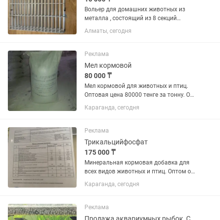
Вольер для домашних животных из
металла , состоящий из 8 секций
квадратной формы (размер секции
Алматы, сегодня
61х61см). Внутри есть замочки-
крепежи, которые скрепляет секции
между собои и в один вольер.
Реклама
Мел кормовой
80 000 ₸
Мел кормовой для животных и птиц.
Оптовая цена 80000 тенге за тонну. От
5 тонн. Розница 85000 тенге за тонну..
Караганда, сегодня
Реклама
Трикальцийфосфат
175 000 ₸
Минеральная кормовая добавка для
всех видов животных и птиц. Оптом от
5 тонн. Менее цена 185000 тенге.
Караганда, сегодня
Реклама
Продажа аквариумных рыбок, Сортировка