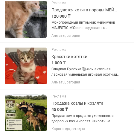
Серебряный черепаховый Породы
Реклама
Мейн-Кун. Родители...
Продаются котята породы МЕЙН-КУН
120 000 ₸
Монопородный питомник мейнкунов
MAJESTIC M'Coon предлагает к
продаже котят породы Мейн-Кун.
Алматы, сегодня
Котики классические. Кошечки-
полидакты Возраст 3 месяца. Окрас-
рыжий. Цвет яркий, насыщенный.
Реклама
котята...
Красотки котятки
1 000 ₸
Сладкая Булочка 🥰☺️оч активная
ласковая умненькая игривая охотница,
ловит всех и вся, каждая мошка
Алматы, сегодня
букашка таракашка птиц, но ещё
маленькая, но туда же😅 Мес 3 около
того Ждём самых любящих и добрых...
Реклама
Продажа козлы и козлята
45 000 ₸
Предлагаем к продаже ухоженных и
здоровых коз и козлят. Животные
содержались у добросовестных хозяев,
Караганда, сегодня
ухоженные, в хорошем состоянии. По