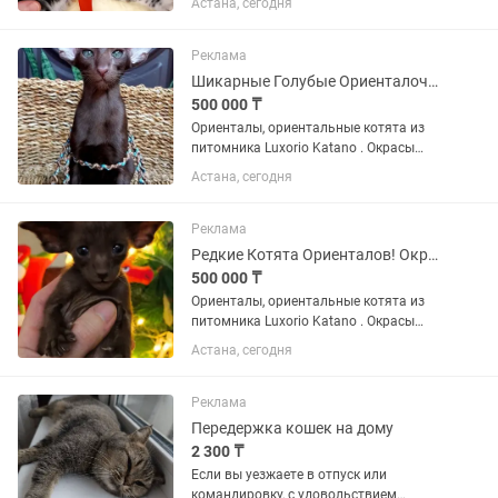
Астана, сегодня
и редким рисунком на шубке и еще
более изумительным характером! Это
кошка-любовь,...
Реклама
Шикарные Голубые Ориенталочки
500 000 ₸
Ориенталы, ориентальные котята из
питомника Luxorio Katano . Окрасы
котят разные . Питомник находится в
Астана, сегодня
г.АЛМАТЫ Обработка от паразитов и
прививки в плане по графику. В
наличии разные расцветки ....
Реклама
Редкие Котята Ориенталов! Окрасы Нежные Голубые, Шоколад, Чёрные !
500 000 ₸
Ориенталы, ориентальные котята из
питомника Luxorio Katano . Окрасы
котят разные . Питомник находится в
Астана, сегодня
г.АЛМАТЫ Обработка от паразитов и
прививки в плане по графику. В
наличии разные расцветки ....
Реклама
Передержка кошек на дому
2 300 ₸
Если вы уезжаете в отпуск или
командировку, с удовольствием