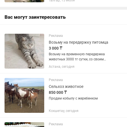
Талгар, 15 июля
вакцинация - эвтаназия - подстриг
когтей - выезд на дом по...
Вас могут заинтересовать
Реклама
Возьму на передержку питомца
3 000 ₸
Возьму на временную передержка
животных 3000 тг сутки, со своим
лотком, кормом и всем необходимым.
Астана, сегодня
Только временная передержку на
период отъезда. Обещаю комфортные
условия для вашего питомца,...
Реклама
Сельхоз животное
850 000 ₸
Продам кобылу с жеребенком
Кокшетау, сегодня
Реклама