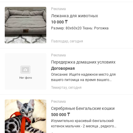
всем вопросам звоните или пишите.
Будем рады ответить!
Реклама
Лежанка для животных
10 000 ₸
Размер: 80x60x20 Ткань: Рогожка
Павлодар, сегодня
Реклама
Передержка домашних условиях
Договорная
Описание: Ищете надежное место для
вашего питомца на время вашего
отсутствия? Предлагаю качественную
Темиртау, сегодня
домашнюю передержку, где ваш
любимец получит максимум внимания
и заботы. Преимущества моей...
Реклама
Серебряные Бенгальские кошки
500 000 ₸
Изумительно красивый бенгальский
котенок мальчик - 2 месяца , редкого
серебряного окраса, с очень красивым