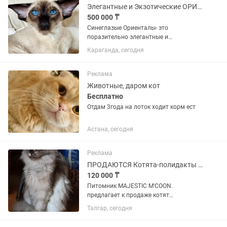
Элегантные и Экзотические ОРИЕНТАЛЬНЫЕ котята
500 000 ₸
Синеглазые Ориенталы- это
поразительно элегантные и
экзотические кошки . Голубой цвет глаз
Караганда, сегодня
по стандарту породы допустим только
у особей с сиамской расцветкой
шерсти . Для остальных ориенталов ,...
Реклама
Животные, даром кот
Бесплатно
Отдам 3года на лоток ходит корм ест
Астана, сегодня
Реклама
ПРОДАЮТСЯ Котята-полидакты породы Мейн-Кун ( кошечки) из питомника
120 000 ₸
Питомник MAJESTIC M'COON.
предлагает к продаже котят
полидактов-кошечки с отличными
Талгар, сегодня
породными данными. В шикарных
редких окрасах. Мраморное серебро.