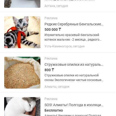
позабочусь о вашем питомце. Кошки
Астана, сегодня
живут в квартире без клеток и
вольеров, со свободным
перемещением по дому. В квартире
Реклама
есть кондиционер,...
Редкие Серебряные Бенгальские Котята
500 000 ₸
Изумительно красивый бенгальский
котенок мальчик - 2 месяца , редкого
серебряного окраса, с очень красивым
Усть-Каменогорск, сегодня
и редким рисунком на шубке и еще
более изумительным характером! Это
кошка-любовь,...
Реклама
Стружковые опилки из натуральной сосны
800 ₸
Стружковые опилки из натуральной
сосны Экологически чистые сосновые
опилки без химических добавок и
Алматы, сегодня
посторонних примесей. Размер
стружки — 12 мм Сухие, чистые, хорошо
впитывают влагу и удерживают...
Реклама
SOS! Алматы! Полгода в изоляции! Пожалуйста, заметьте Булочку!
Бесплатно
Алматы! Умоляем о помощи! Полгода