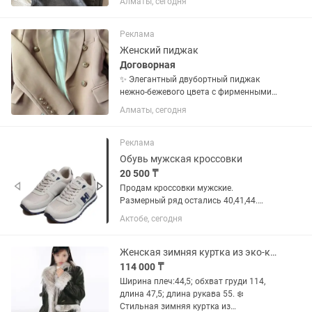
Алматы, сегодня
Серый цвет. Размер 44-46.
Реклама
Женский пиджак
Договорная
✨ Элегантный двубортный пиджак
нежно-бежевого цвета с фирменными
золотыми пуговицами. Идеально
Алматы, сегодня
подойдет как для офиса, так и для
праздничных образов. ▪️ Размер: (42-
44) ▪️ Состояние: отличное /...
Реклама
Обувь мужская кроссовки
20 500 ₸
Продам кроссовки мужские.
Размерный ряд остались 40,41,44.
Цена 22500 тенге.НОВАЯ ЦЕНА 20500
Актобе, сегодня
тенге. Есть в двух цветах синий и
светлые. Турция Стамбул, прямые
поставки, очень удобные. Подошва...
Женская зимняя куртка из эко-кожи с мехом
114 000 ₸
Ширина плеч:44,5; обхват груди 114,
длина 47,5; длина рукава 55. ❄️
Стильная зимняя куртка из