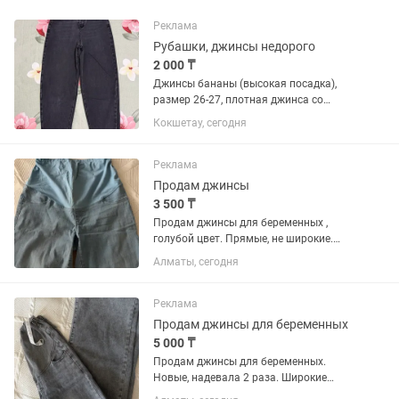
Реклама
Рубашки, джинсы недорого
2 000 ₸
Джинсы бананы (высокая посадка),
размер 26-27, плотная джинса со
стрейчем. Цена: 2.000тг Рубашка
Кокшетау, сегодня
Defacto, размер М(42-44),хлопок. Цена:
2.000тг Укороченная рубашка Defacto,
размер S(42-44),...
Реклама
Продам джинсы
3 500 ₸
Продам джинсы для беременных ,
голубой цвет. Прямые, не широкие.
Мягкая джинса. 38+6=44 размер.
Алматы, сегодня
Реклама
Продам джинсы для беременных
5 000 ₸
Продам джинсы для беременных.
Новые, надевала 2 раза. Широкие
прямые, мягкие. Хорошая резинка.