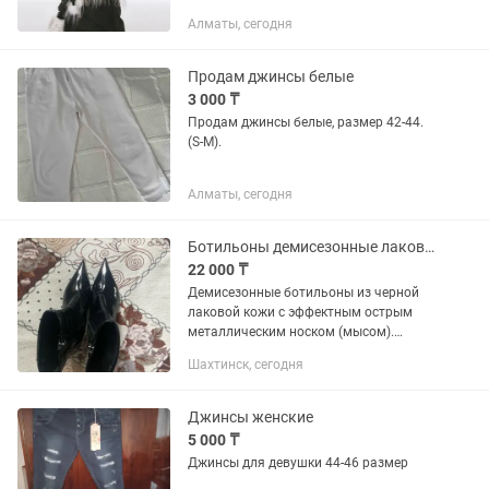
качественной эко-кожи с утепленной
Алматы, сегодня
подкладкой и роскошным меховым
воротником. ✨ Особенности: Модный...
Продам джинсы белые
3 000 ₸
Продам джинсы белые, размер 42-44.
(S-M).
Алматы, сегодня
Ботильоны демисезонные лаковые с острым мысом
22 000 ₸
Демисезонные ботильоны из черной
лаковой кожи с эффектным острым
металлическим носком (мысом).
Заказывала за 33 000 тенге, сейчас
Шахтинск, сегодня
аналогичные модели стоят от 44 000
тенге.Надевала ровно один раз на...
Джинсы женские
5 000 ₸
Джинсы для девушки 44-46 размер