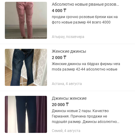
резинке...
Абсолютно новые рваные розовые джинсы, размер не подошел
4 000 ₸
продам срочно розовые брюки как на
фото новые размер 44 всего 4000
Атырау, позавчера
Женские джинсы
2 000 ₸
Женские джинсы на бёдрах фирмы vera
moda размер 42-44 абсолютно новые
Астана, 4 августа
Джинсы женские
20 000 ₸
Джинсы новые 2 пары. Качество
Германия. Причина продажи не
подошёл размер. Джинсы абсолютно
новые на девочку подростка ,женщину
Семей, 4 августа
худенькую с 42 размером. Размер