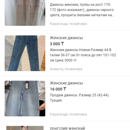
Джинсы женские, трубы на рост 170-
172 (фото искажает)., джинсы черного
цвета, прошиты белыми ниткатми на
рост 150-160. Легенды цветные размер
Караганда, позавчера
44-46.
Женские джинсы
3 000 ₸
Женские джинсы Новые Размер 44 В
талии 36-37 см От пояса до пят 101-102
см Цена 3000 тг
Алматы, позавчера
Женские джинсы
16 000 ₸
Продам джинсы. Размер 25 (42-44).
Турция.
Караганда, позавчера
лонгслив женский