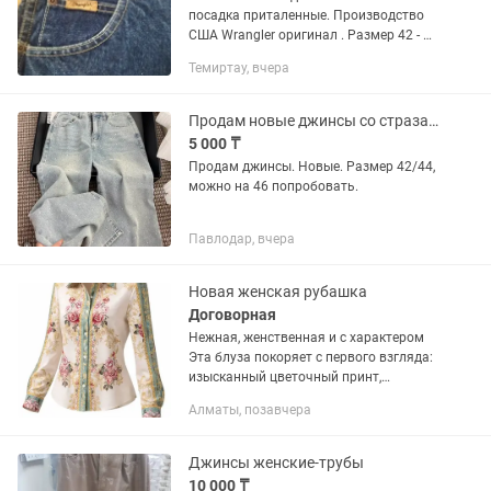
посадка приталенные. Производство
США Wrangler оригинал . Размер 42 - 44
. Все вопросы .
Темиртау, вчера
Продам новые джинсы со стразами
5 000 ₸
Продам джинсы. Новые. Размер 42/44,
можно на 46 попробовать.
Павлодар, вчера
Новая женская рубашка
Договорная
Нежная, женственная и с характером
Эта блуза покоряет с первого взгляда:
изысканный цветочный принт,
благородные оттенки и акцентная
Алматы, позавчера
планка создают образ элегантной
утончённости. Лёгкая ткань...
Джинсы женские-трубы
10 000 ₸