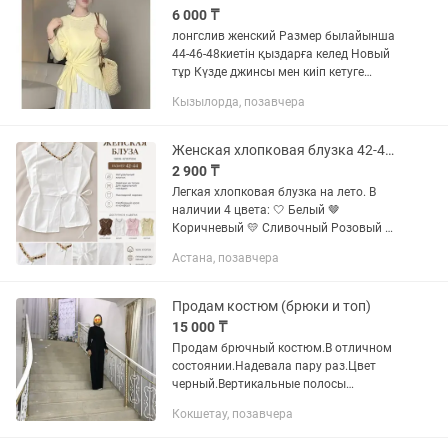
6 000 ₸
лонгслив женский Размер былайынша
44-46-48киетін қыздарға келед Новый
тұр Күзде джинсы мен киіп кетуге
ыңғайлы Бағасы 6000 Белбеу бар
Кызылорда, позавчера
жанында байлайтын Ашық түсті сары
Жекеге шығып суретке...
Женская хлопковая блузка 42-44 4 цвета
2 900 ₸
Легкая хлопковая блузка на лето. В
наличии 4 цвета: 🤍 Белый 🤎
Коричневый 💛 Сливочный Розовый ✔
Размер: 42–44 ✔ Натуральная
Астана, позавчера
хлопковая ткань ✔ Комфортная
посадка ✔ Декоративная отделка
горловины ✔...
Продам костюм (брюки и топ)
15 000 ₸
Продам брючный костюм.В отличном
состоянии.Надевала пару раз.Цвет
черный.Вертикальные полосы
изумрудного цвета.Фото не
Кокшетау, позавчера
передает.Очень красивый.Брюки типа
палаццо,с карманами,топ снизу на