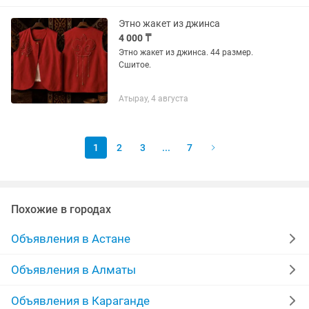
немецкий 38. Это тех носит 42-
44.размер...
Этно жакет из джинса
4 000 ₸
Этно жакет из джинса. 44 размер.
Сшитое.
Атырау, 4 августа
1
2
3
...
7
Похожие в городах
Объявления в Астане
Объявления в Алматы
Объявления в Караганде