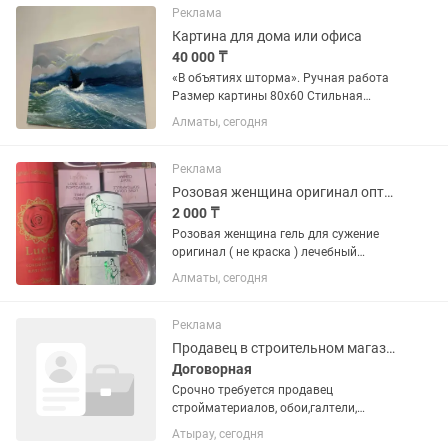
Резиновая краска-это специальный...
Реклама
Картина для дома или офиса
40 000 ₸
«В объятиях шторма». Ручная работа
Размер картины 80х60 Стильная
картина на холсте станет ярким
Алматы, сегодня
акцентом в любом интерьере.
Качественная масляная краска с
насыщенными цветами и четкой
Реклама
детализацией,...
Розовая женщина оригинал оптом и в розницу фито аптека Китай онлайн магазин
2 000 ₸
Розовая женщина гель для сужение
оригинал ( не краска ) лечебный
эффект , убирает запах , убивает
Алматы, сегодня
микробы и бактерии отправка почта ,
Яндекс Индрайвер
Реклама
Продавец в строительном магазине
Договорная
Срочно требуется продавец
стройматериалов, обои,галтели,
плинтусы, краски и все прочее для
Атырау, сегодня
ремонта. Обязательно уметь