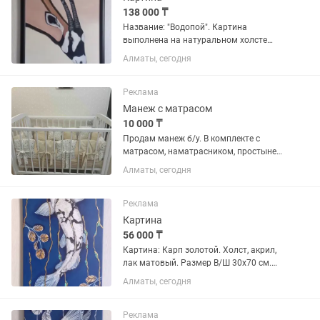
138 000 ₸
Название: "Водопой". Картина
выполнена на натуральном холсте
высоко устойчивыми акриловыми
Алматы, сегодня
красками с применением текстурной
пасты. Покрытата лаком. Размер в
раме 86х56 см. Картина выполнена в...
Реклама
Манеж с матрасом
10 000 ₸
Продам манеж б/у. В комплекте с
матрасом, наматрасником, простыней
на резинке. Матрас ортопедический
Алматы, сегодня
отличного качества в прекрасном
состоянии! Манеж был в пользовании
одним малышом. Есть потертости...
Реклама
Картина
56 000 ₸
Картина: Карп золотой. Холст, акрил,
лак матовый. Размер В/Ш 30х70 см.
Выполнена на натуральном холсте
Алматы, сегодня
высоко устойчивыми акриловыми
красками с применением серебряной
потали. Покрытата лаком. Картина...
Реклама