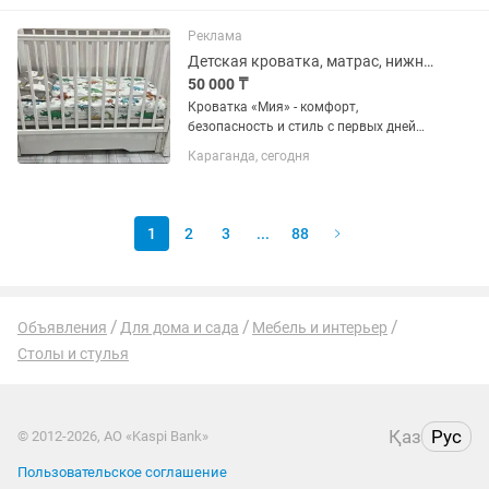
колорировать краску на компьютере
Реклама
Детская кроватка, матрас, нижний ящик
50 000 ₸
Кроватка «Мия» - комфорт,
безопасность и стиль с первых дней
жизни малыша Модель от Лисенок
Караганда, сегодня
создана с заботой о спокойном сне
ребенка и удобстве родителей +
Особенности кроватки: •
универсальный...
1
2
3
...
88
Объявления
Для дома и сада
Мебель и интерьер
Столы и стулья
Қаз
Рус
© 2012-2026, АО «Kaspi Bank»
Пользовательское соглашение