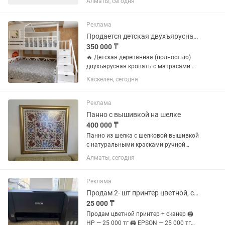
Алматы, сегодня
портфеле — эксклюзивные
декоративные штукатурки, краски и
аксессуары от легендарного мирового
Реклама
бренда Giorgio...
Продается детская двухъярусная кровать (дерево, б/у) с матрасами
350 000 ₸
🔥 Детская деревянная (полностью)
двухъярусная кровать с матрасами 🔥
💰 350 000 тг (торг) ❗ Новая стоила 550
Каскелен, сегодня
000 тг ✔ 2 полностью деревянные
кровати (можно разделить) ✔ Матрасы
в комплекте ✔ Лестница...
Реклама
Панно с вышивкой на шелке
400 000 ₸
Панно из шелка с шелковой вышивкой
с натуральными красками ручной
работы. Размер 120×120см.Работа
Алматы, сегодня
1950года . Раритет.
Реклама
Продам 2- шт принтер цветной, сканер почти новый
25 000 ₸
Продам цветной принтер + сканер 🖨
HP — 25 000 тг 🖨 EPSON — 25 000 тг