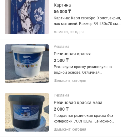
Картина
56 000 ₸
Картина: Карп серебро. Холст, акрил,
лак матовый. Размер В/Ш 30х70 см.
Выполнена на натуральном холсте
Алматы, сегодня
высоко устойчивыми акриловыми
красками с применением серебряной
потали. Покрытата лаком. Картина...
Реклама
Резиновая краска
2 500 ₸
Реализуем краску резиновую на
водной основе. Отличная
гидроизоляция! Бассейны, кровля,
Шымкент, сегодня
металлоконструкции, дерево, бетон и
т.п. материалы. Цвет на Ваш выбор.
Тара: 10л-20л. Срок поставки: от 1...
Реклама
Резиновая краска База
2 000 ₸
Продается резиновая краска без
колеровки. /ОСНОВА/. Ее можно
наносить как основной слой(и), а
Шымкент, сегодня
цветную уже поверх нее. Тем самым Вы
будете экономить на материале!!!