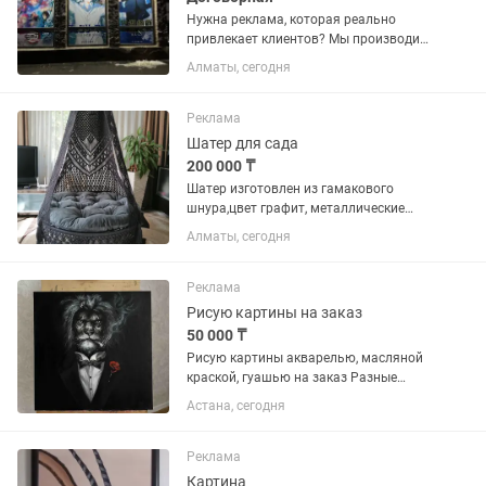
Нужна реклама, которая реально
привлекает клиентов? Мы производим
всё-от стильных визиток до
Алматы, сегодня
масштабных рекламных стендов и
вывесок! Работаем на собственном
оборудовании, гарантируем четкую...
Реклама
Шатер для сада
200 000 ₸
Шатер изготовлен из гамакового
шнура,цвет графит, металлические
кольца обработаны молотковой
Алматы, сегодня
краской от коррозии, прочный,
износостойкий, практичный и очень
комфортный. В комплекте мягкая,
Реклама
удобная...
Рисую картины на заказ
50 000 ₸
Рисую картины акварелью, масляной
краской, гуашью на заказ Разные
направления: пейзаж, семейный
Астана, сегодня
портрет, натюрморт, городской пейзаж,
портрет, животные и т.д. Картины
любой сложности и...
Реклама
Картина