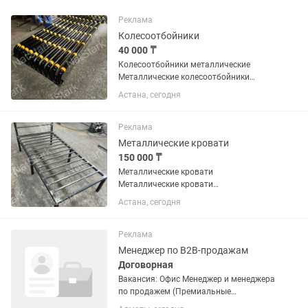
Реклама
Колесоотбойники
40 000 ₸
Колесоотбойники металлические
Металлические колесоотбойники
предназначены для ограничения
Астана, сегодня
движения транспортных средств и
защиты элементов инфраструктуры от
наезда. Применяются на парковках, в...
Реклама
Металлические кровати
150 000 ₸
Металлические кровати
Металлические кровати
предназначены для использования в
Астана, сегодня
жилых помещениях, общежитиях,
интернатах, гостиницах и других
учреждениях. Каркас изготавливается
Реклама
из металлического...
Менеджер по B2B-продажам
Договорная
Вакансия: Офис Менеджер и менеджера
по продажем (Премиальные
отделочные материалы)В нашем