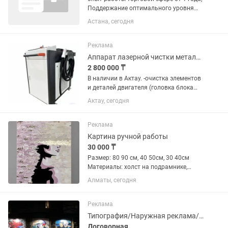
Поддержание оптимального уровня
объема продукции в розничных точках.
Астана, сегодня
Строительные краски.
Реклама
Аппарат лазерной чистки металла от ржавчины, нагара и т.п. 2000 ватт
2 800 000 ₸
В наличии в Актау. -очистка элементов
и деталей двигателя (головка блока
цилиндров, колодцы, поршни, клапаны)
Актау, сегодня
от ржавчины, нагара, копоти, масла;-
удаление копоти со стен и фасадов
зданий после...
Реклама
Картина ручной работы
30 000 ₸
Размер: 80 90 см, 40 50см, 30 40см
Материалы: холст на подрамнике,
акриловые краски, золотая поталь,
Алматы, сегодня
текстурные элементы. Картина
выполнена в современном
минималистичном стиле. Золотые
Реклама
акценты...
Типография/Наружная реклама/Шелкография
Договорная