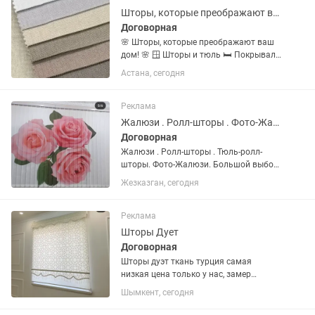
знание...
Шторы, которые преображают ваш дом!
Договорная
🌸 Шторы, которые преображают ваш
дом! 🌸 🪟 Шторы и тюль 🛏️ Покрывала
и декоративные подушки 🍽️ Скатерти и
Астана, сегодня
салфетки 📏 Замер на дому ✨ Пошив и
профессиональная навеска Помогу
подобрать ткань, цвет и...
Реклама
Жалюзи . Ролл-шторы . Фото-Жалюзи
Договорная
Жалюзи . Ролл-шторы . Тюль-ролл-
шторы. Фото-Жалюзи. Большой выбор
ткани
Жезказган, сегодня
Реклама
Шторы Дует
Договорная
Шторы дуэт ткань турция самая
низкая цена только у нас, замер
доставка установка бесплатно
Шымкент, сегодня