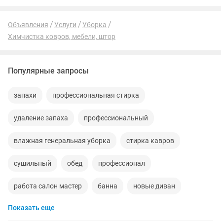
Объявления
Услуги
Уборка
Химчистка ковров, мебели, штор
Популярные запросы
запахи
профессиональная стирка
удаление запаха
профессиональный
влажная генеральная уборка
стирка кавров
сушильный
обед
профессионал
работа салон мастер
банна
новые диван
Показать еще
быв
мебель для детской