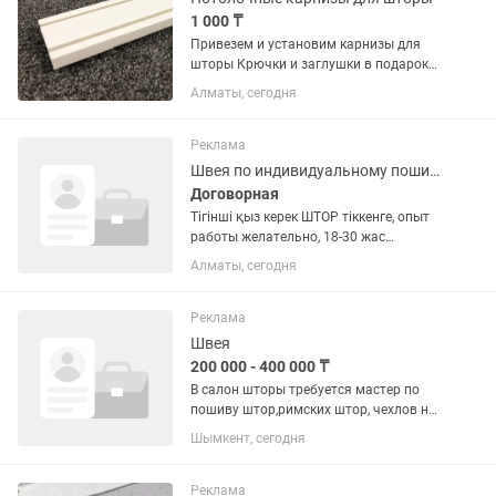
1 000 ₸
Привезем и установим карнизы для
шторы Крючки и заглушки в подарок
Пластиковые потолочные 1 ,2х и 3х
Алматы, сегодня
рядные Алюминиевые карнизы симпл
А так же : Профессиональный пошив
шторы Рулонные шторы...
Реклама
Швея по индивидуальному пошиву
Договорная
Тігінші қыз керек ШТОР тіккенге, опыт
работы желательно, 18-30 жас
арасынба
Алматы, сегодня
Реклама
Швея
200 000 - 400 000 ₸
В салон шторы требуется мастер по
пошиву штор,римских штор, чехлов на
стулья, покрывал и подушек
Шымкент, сегодня
Обязанности: Аккуратность,
порядочность, ответственность,
ровные строчки, высокая скорость,
Реклама