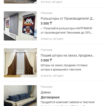
Под ваш размер, без тюля.
Астана, сегодня
Реклама
Рольшторы от Производителя! Дешево! День-Ночь/Блэкаут Дуэт зебра
5 500 ₸
✅ Покупайте рольшторы НАПРЯМУЮ
от производителя! Экономия до 30%
без посредников. ✅ Собственное
Алматы, сегодня
производство в Казахстане: Полный
контроль качества, современные
материалы (ткань, пластик,
Реклама
алюминий),...
Пошив шторы на заказ, продажа готовых шторы и домашнего текстиля
5 000 ₸
Шторы на заказ, продажа готовых
шторы и домашнего текстиля
Алматы, сегодня
Реклама
Диван
Договорная
Продаётся комплект мебели и текстиля