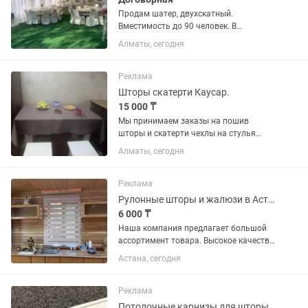
Продам шатер, двухскатный.
Вместимость до 90 человек. В
комплект входит газон 4 шт Шторы
Алматы, сегодня
тюль 2 люстры 10 рожковые. 900.000
тг
Реклама
Шторы скатерти Каусар.
15 000 ₸
Мы принимаем заказы на пошив
шторы и скатерти чехлы на стулья
шторы и скутеры вместе 12,
Алматы, сегодня
000тг.Звоните!!! напишите
Реклама
Рулонные шторы и жалюзи в Астане.
6 000 ₸
Наша компания предлагает большой
ассортимент товара. Высокое качество
гарантируем. Приемлемые цены.
Астана, сегодня
Вызов дизайнера и установка
бесплатно. Сроки исполнения 1 день.
Качество гарантируем. На весь...
Реклама
Потолочные карнизы для шторы