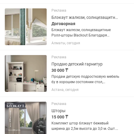
однотонные, с рисунком, фактурные,
детские, блэкаут. День-ночь (зебра), в...
Реклама
Блэкаут жалюзи, солнцезащитные Ролл-шторы Blackout
Договорная
Блэкаут жалюзи, солнцезащитные
Ролл-шторы Blackout Благодаря
особому строению блэкаут ткань
Алматы, сегодня
защищает помещение от солнечного
света и от жаркой погоды. Степень
затемнения может быть от 95% до
Реклама
100%.
Продаю детский гарнитур
30 000 ₸
Продам детскую подростковую мебель
бу в хорошем состоянии стол,
тумбочка прикроватная и шкаф
Астана, сегодня
производство Турция покупали с
магазина Cilek в Астане стоимость
данного комплекта 70000 тенге еще в...
Реклама
Шторы
15 000 ₸
Комплект штор блэкаут бежевый
ширина до 2,5м высота до 3,0 м.-2шт.