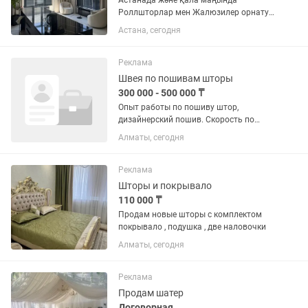
Астанада және қала маңында
Роллшторлар мен Жалюзилер орнату -
сапалы және жылдам! Терезелеріңізді
Астана, сегодня
стильді және ұқыпты жаңартамыз. Біз
дайындаймыз және орнатамыз: ✔️
Роллшторлар ✔️ День-Ночь...
Реклама
Швея по пошивам шторы
300 000 - 500 000 ₸
Опыт работы по пошиву штор,
дизайнерский пошив. Скорость по
пошиву.
Алматы, сегодня
Реклама
Шторы и покрывало
110 000 ₸
Продам новые шторы с комплектом
покрывало , подушка , две наловочки
Алматы, сегодня
Реклама
Продам шатер
Договорная