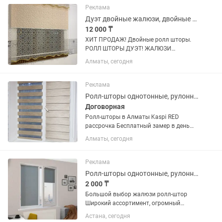
Реклама
Дуэт двойные жалюзи, двойные тюлевые ролл-шторы
12 000 ₸
ХИТ ПРОДАЖ! Двойные ролл шторы.
РОЛЛ ШТОРЫ ДУЭТ! ЖАЛЮЗИ
двойные! Двойные тюлевые жалюзи
Алматы, сегодня
Дуэт! Качественные турецкие ткани!
Индивидуально по Вашим размерам.
Выезд на замер бесплатно! Доставка
Реклама
и...
Ролл-шторы однотонные, рулонные шторы мини, в коробе, кассетные
Договорная
Ролл-шторы в Алматы Kaspi RED
рассрочка Бесплатный замер в день
обращения Ролл-шторы в коробе Ролл-
Алматы, сегодня
шторы однотонные мини Рулонные
шторы (ролл шторы) Ролл-шторы в
кассетном механизме...
Реклама
Ролл-шторы однотонные, рулонные шторы, солнцезащитные Ролл-шторы
2 000 ₸
Большой выбор жалюзи ролл-штор
Широкий ассортимент, огромный
выбор цветов! Производство: Польша,
Астана, сегодня
Турция, Россия. Ролл-шторы