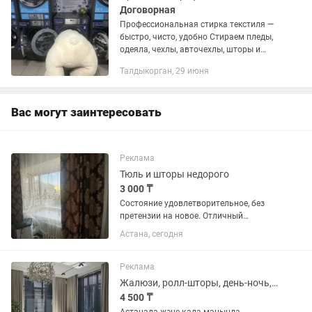
Договорная
Профессиональная стирка текстиля —
быстро, чисто, удобно Стираем пледы,
одеяла, чехлы, авточехлы, шторы и
другой крупногабаритный домашний
Талдыкорган, 29 июня
текстиль. Используем
профессиональные стиральные
машины и...
Вас могут заинтересовать
Реклама
Тюль и шторы недорого
3 000 ₸
Состояние удовлетворительное, без
претензии на новое. Отличный
бюджетный вариант для съемной
Астана, сегодня
квартиры, дачи, временного жилья или
комнаты.Размеры 52240 .Цена за
комплект -3тыс тг .
Реклама
Жалюзи, ролл-шторы, день-ночь, дуэт Астана
4 500 ₸