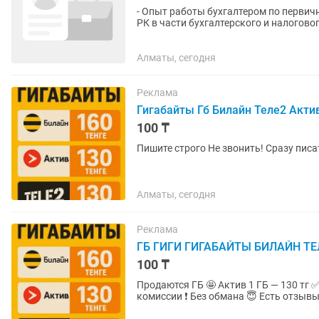
- Опыт работы бухгалтером по первичн
РК в части бухгалтерского и налоговог
Word. - Умение...
Алматы, сегодня
Реклама
Гигабайты Гб Билайн Теле2 Актив К
100 ₸
Алматы, сегодня
Реклама
ГБ ГИГИ ГИГАБАЙТЫ БИЛАЙН ТЕ
100 ₸
Продаются ГБ 🤩 Актив 1 ГБ — 130 тг ✅ Beeline 1 ГБ — 160 тг ✅ Tele2 1 ГБ — 130 тг ✅ Без
комиссии ❗ Без обмана 😇 Есть 