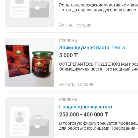
Роль: сопровождение участия компани
лотов до подписания договора и испо
закупки, закупки...
Астана, сегодня
Реклама
Эпимедиумная паста Temra
5 000 ₸
ОСТЕРЕГАЙТЕСЬ ПОДДЕЛОК! Мы прод
Эпимедиумная паста - это мощный ун
так и для женщин, сохранившийся до н
Алматы, сегодня
Реклама
Продавец-консультант
250 000 - 400 000 ₸
В торговую фирму требуется продаве
для работы с юр.лицами. Требования: 
ПК, грамотная речь,...