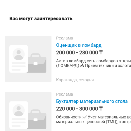
Вас могут заинтересовать
Реклама
Оценщик в ломбард
200 000 - 280 000 ₸
Актив ломбард-сеть ломбардов открывает вакансию: 🔎 ВА
(ЛОМБАРД) 📥 Приём техники и золота - Опыт не требуется - всему обучаем - Оплачиваемое
обучение 🕒 График работы: 4/2 ...
Караганда, сегодня
Реклама
Бухгалтер материального стола
220 000 - 300 000 ₸
Обязанности: ✅ Учет материальных це
материальных ценностей (ТМЦ), контр
документов по поступлению, перемеще