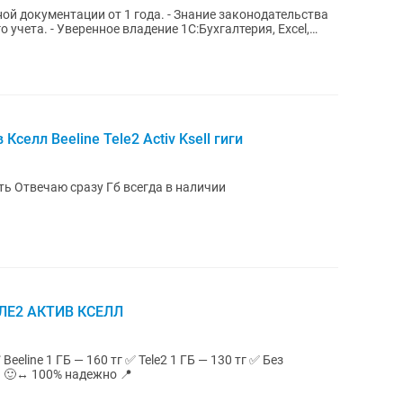
ой документации от 1 года. - Знание законодательства
о учета. - Уверенное владение 1С:Бухгалтерия, Excel,
селл Beeline Tele2 Activ Ksell гиги
Пишите строго Не звонить! Сразу писать Отвечаю сразу Гб всегда в наличии
ЛЕ2 АКТИВ КСЕЛЛ
отзывы 🙂↔ 100% надежно 📍