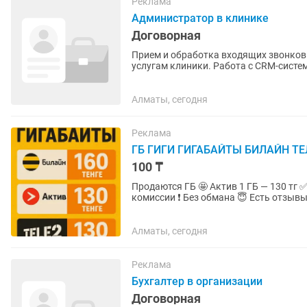
Реклама
Администратор в клинике
Договорная
Прием и обработка входящих звонков.
услугам клиники. Работа с CRM-систем
электронной базы...
Алматы, сегодня
Реклама
ГБ ГИГИ ГИГАБАЙТЫ БИЛАЙН ТЕ
100 ₸
Продаются ГБ 🤩 Актив 1 ГБ — 130 тг ✅ Beeline 1 ГБ — 130 тг ✅ Tele2 1 ГБ — 130 тг ✅ Без
комиссии ❗ Без обмана 😇 Есть 
Алматы, сегодня
Реклама
Бухгалтер в организации
Договорная