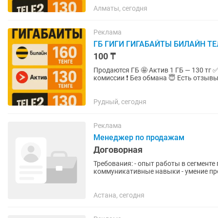
Алматы, сегодня
Реклама
ГБ ГИГИ ГИГАБАЙТЫ БИЛАЙН ТЕ
100 ₸
Продаются ГБ 🤩 Актив 1 ГБ — 130 тг ✅ Beeline 1 ГБ — 160 тг ✅ Tele2 1 ГБ — 130 тг ✅ Без
комиссии ❗ Без обмана 😇 Есть 
Рудный, сегодня
Реклама
Менеджер по продажам
Договорная
Требования: - опыт работы в сегменте
коммуникативные навыки - умение пр
потенциальными клиентами - знание з
Астана, сегодня