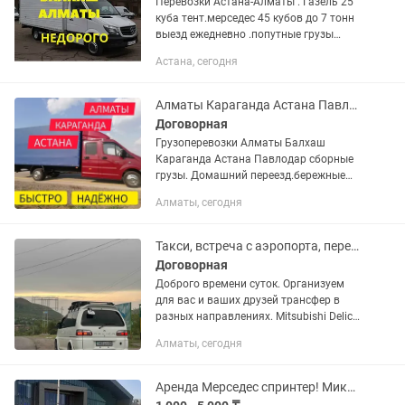
Перевозки Астана-Алматы . Газель 25
куба тент.мерседес 45 кубов до 7 тонн
выезд ежедневно .попутные грузы
недорого.форма оплаты любая
Астана, сегодня
Алматы Караганда Астана Павлодар Перевозки грузчики попутные грузы
Договорная
Грузоперевозки Алматы Балхаш
Караганда Астана Павлодар сборные
грузы. Домашний переезд.бережные
грузчики.Газель 20-
Алматы, сегодня
30кубовые.Мерседес 40-50 кубовые
.форма оплаты любая
Такси, встреча с аэропорта, перевозки, трансфер, джип туры, Делика, Хайс
Договорная
Доброго времени суток. Организуем
для вас и ваших друзей трансфер в
разных направлениях. Mitsubishi Delica,
Toyota hiace, Hyundai Starex, Toyota
Алматы, сегодня
Land Cruiser 100, 200 в любом
количестве. Цена за...
Аренда Мерседес спринтер! Микроавтобус. Пассажирские перевозки!Автобус