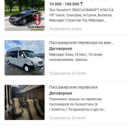
10 000 - 100 000 ₸
Taxi Senator!!! ЛЮКС-КОМФОРТ КЛАССА
VIP такси, трансфер, встречи, выписка,
Мерседес Спринтер Vip, Мерседес
Майбах. MERCEDES VIP SPRINTER,
Талдыкорган, вчера
MERCEDES W222.
ЗАРЕГИСТРИРОВАННОЕ
ОФИЦИАЛЬНОЕ...
Пассажирские перевозки на микроавтобусе Балхаш Алаколь Капчагай.
Договорная
Мерседес Бенц 18 мест. По всем
направлениям. Заказы.
Талдыкорган, 22 июля
Пассажирские перевозки
Договорная
Принимаю заказы на перевозку
пассажиров по Казахстану (в
г.Алматы, г.Талдыкорган и др) на
автомобиле Мерседес-Спринтере , 15
Талдыкорган, 22 июля
мест,и 18 мест 20 мест