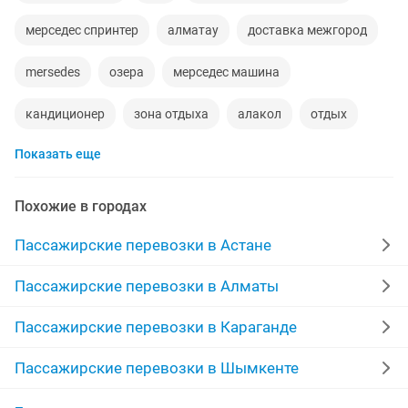
мерседес спринтер
алматау
доставка межгород
mersedes
озера
мерседес машина
кандиционер
зона отдыха
алакол
отдых
Показать еще
сити
межгород грузоперевозки
акши
классы русского языка
алаколь автобус
Похожие в городах
командировочные
багаж
детский машина
Пассажирские перевозки в Астане
управляющая компания
Пассажирские перевозки в Алматы
Пассажирские перевозки в Караганде
Пассажирские перевозки в Шымкенте