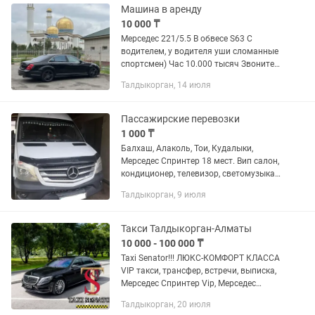
Машина в аренду
10 000 ₸
Мерседес 221/5.5 В обвесе S63 С
водителем, у водителя уши сломанные
спортсмен) Час 10.000 тысяч Звоните
или пишите 8.
Талдыкорган, 14 июля
Пассажирские перевозки
1 000 ₸
Балхаш, Алаколь, Тои, Кудалыки,
Мерседес Спринтер 18 мест. Вип салон,
кондиционер, телевизор, светомузыка.
Опытный водитель.
Талдыкорган, 9 июля
Такси Талдыкорган-Алматы
10 000 - 100 000 ₸
Taxi Senator!!! ЛЮКС-КОМФОРТ КЛАССА
VIP такси, трансфер, встречи, выписка,
Мерседес Спринтер Vip, Мерседес
Майбах. MERCEDES VIP SPRINTER,
Талдыкорган, 20 июля
MERCEDES W222.