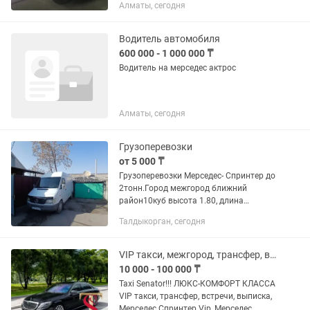
Алматы, сегодня
ПУНКТУАЛЬНОСТЬ — наше кредо! К
вашим услугам всегда трезвый
водитель без...
Водитель автомобиля
600 000 - 1 000 000 ₸
Водитель на мерседес актрос
Алматы, сегодня
Грузоперевозки
от 5 000 ₸
Грузоперевозки Мерседес- Спринтер до
2тонн.Город межгород ближний
район10куб высота 1.80, длина
3.20,ширина 1.70. Багажный отсек
Талдыкорган, сегодня
термо,чистый для продуктов и
перевозке дом.вещей.
VIP такси, межгород, трансфер, выписка, Спринтер Vip, Мерседес W222.
10 000 - 100 000 ₸
Taxi Senator!!! ЛЮКС-КОМФОРТ КЛАССА
VIP такси, трансфер, встречи, выписка,
Мерседес Спринтер Vip, Мерседес