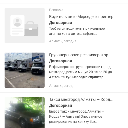
Реклама
Водитель авто Мерседес спринтер
Договорная
Требуется водитель в ритуальное
агентство на автокатафалк
пунктуальный желание работать и
Алматы, сегодня
зарабатывать
Грузоперевозки рефрижератор мерседес спринтер до 4 тонн минус плюс режим
Договорная
Рефрижератор грузоперевозки город
межгород режим минус 20 плюс 20 до
4 х тон 25 куб мерседес спринтер
Алматы, сегодня
Такси межгород Алматы — Кордай — Алматы
Договорная
Вызов такси межгород Алматы —
Кордай — Алматы! Оперативное
реагирование на заявку без
посредников! Мы ценим Ваше время и