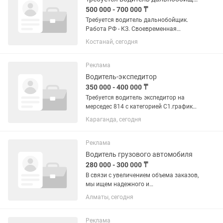
500 000 - 700 000 ₸
Требуется водитель дальнобойщик.
Работа РФ - КЗ. Своевременная
оплата. Мерседес Актрос МП 4 с
Костанай, сегодня
рефом.
Реклама
Водитель-экспедитор
350 000 - 400 000 ₸
Требуется водитель экспедитор на
мерседес 814 с категорией С1.график
6/1.работа с 4-30 утра,с личным авто
Караганда, сегодня
что бы добираться до работы
Реклама
Водитель грузового автомобиля
280 000 - 300 000 ₸
В связи с увеличением объема заказов,
мы ищем надежного и
профессионального водителя на
Алматы, сегодня
грузовой автомобиль. Обязанности:
Управлять грузовыми
автомобилями [Хундай Н 100,
Реклама