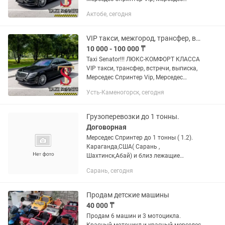
Майбах. MERCEDES VIP SPRINTER,
Актобе, сегодня
MERCEDES W222.
ЗАРЕГИСТРИРОВАННОЕ
ОФИЦИАЛЬНОЕ...
VIP такси, межгород, трансфер, выписка, Спринтер Vip, Мерседес W222.
10 000 - 100 000 ₸
Taxi Senator!!! ЛЮКС-КОМФОРТ КЛАССА
VIP такси, трансфер, встречи, выписка,
Мерседес Спринтер Vip, Мерседес
Майбах. MERCEDES VIP SPRINTER,
Усть-Каменогорск, сегодня
MERCEDES W222.
ЗАРЕГИСТРИРОВАНОЕ ОФИЦИАЛЬНОЕ
ТАКСИ Документы...
Грузоперевозки до 1 тонны.
Договорная
Мерседес Спринтер до 1 тонны ( 1.2).
Караганда,США( Сарань ,
Шахтинск,Абай) и близ лежащие
районы. Находится в Сарани . Тел. для
Сарань, сегодня
связи
Продам детские машины
40 000 ₸
Продам 6 машин и 3 мотоцикла.