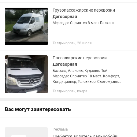
ЗАРЕГИСТРИРОВАННОЕ
ОФИЦИАЛЬНОЕ...
Грузопассажирские перевозки
Договорная
Мерседес-Спринтер 8 мест Балхаш
Талдыкорган, 28 июля
Пассажирские перевозоки
Договорная
Балхаш, Алаколь, Кудалык, Той
Мерседес Спринтер 18 мест. Комфорт,
Кондиционер, Телевизор, Светомузыка,
опытный водитель.
Талдыкорган, вчера
Вас могут заинтересовать
Реклама
Требуется водитель дальнобойщик