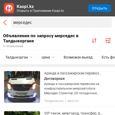
Kaspi.kz
Открыть
Открыть в Приложении Kaspi.kz
Объявления по запросу мерседес в
Талдыкоргане
9 объявлений
Талдыкорган
Цена
Возможен выезд
Есть фо
Аренда и пассажирские перевозки на Мерседес Спринтере
Договорная
Аренда и пассажирские перевозки на
комфортабельном микроавтобусе
Мерседес Спринтер (20 посадочных
мест).Салон чистый, ухоженный и не
Талдыкорган, 1 августа
прокуренный. Сиденья мягкие и
удобные. Обслуживает любые...
VIP такси, межгород, трансфер, выписка, Спринтер Vip, Мерседес W222.