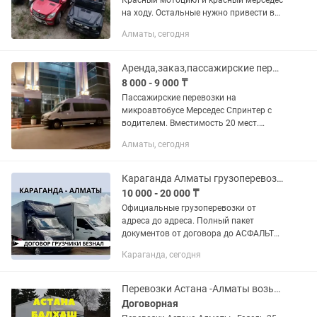
Красный мотоцикл и красный мерседес
на ходу. Остальные нужно привести в
порядок и зарядить/заменить
Алматы, сегодня
батарею. За всё 40 000 тенге,
возможен торг.
Аренда,заказ,пассажирские перевозки на микроавтобусе Мерседес Спринтер!!!
8 000 - 9 000 ₸
Пассажирские перевозки на
микроавтобусе Мерседес Спринтер с
водителем. Вместимость 20 мест.
Надежный микроавтобус немецкого
Алматы, сегодня
производства. Оборудован ремнями
безопасности, кондиционером.
Откидные...
Караганда Алматы грузоперевозки переезды доставка до адреса договор ИП
10 000 - 20 000 ₸
Официальные грузоперевозки от
адреса до адреса. Полный пакет
документов от договора до АСФАЛЬТА
Любая форма оплаты Газель 25 кубов
Караганда, сегодня
Мерседес 45 кубов - 7 тонн Имеются
грузчики
Перевозки Астана -Алматы возьму попутный груз Газель.
Договорная