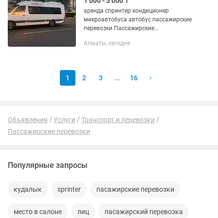
1 000 - 5 000 ₸
аренда спринтер кондиционер
микроавтобуса автобус пассажирские
перевозки Пассажирские
первозкиMersedes Sprinter 2022г
Алматы, сегодня
посадочных мест 20 шт, КОНДЕР
предлагает пассажирские перевозки
на...
1
2
3
...
16
Объявления
Услуги
Транспорт и перевозки
Пассажирские перевозки
Популярные запросы
кудалык
sprinter
пасажирские перевозки
место в салоне
лиц
пасажирский перевозка