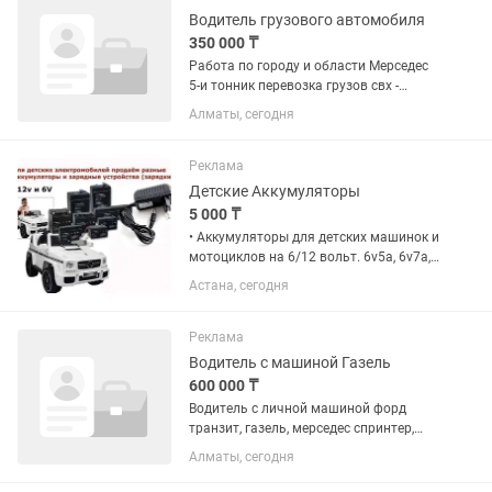
Мерседес 817, Газель и авто...
Водитель грузового автомобиля
350 000 ₸
Работа по городу и области Мерседес
5-и тонник перевозка грузов свх -
склад, склад до клиента можно
Алматы, сегодня
подрабатывать грузчиком, по
желанию
Реклама
Детские Аккумуляторы
5 000 ₸
• Аккумуляторы для детских машинок и
мотоциклов на 6/12 вольт. 6v5a, 6v7a,
6V10А, 12v7a, 12V9А Аккумулятор на
Астана, сегодня
12 вольт 7АН на мерседес и на другие
детские машинки для любого детского
электромобиля...
Реклама
Водитель с машиной Газель
600 000 ₸
Водитель с личной машиной форд
транзит, газель, мерседес спринтер,
фольксваген и т.д. грузоподъемность
Алматы, сегодня
от 2 тонн до 3-х. Работа ПОСТОЯННАЯ
5 дней в неделю с 8-00ч.до 19-00ч.