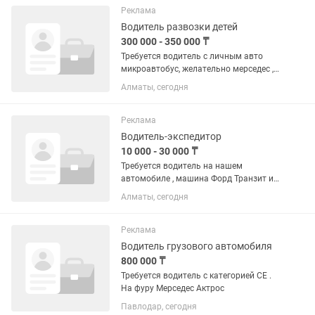
Суббота, воскресенье...
Реклама
Водитель развозки детей
300 000 - 350 000 ₸
Требуется водитель с личным авто
микроавтобус, желательно мерседес ,
для развозки детей в детский сад
Алматы, сегодня
Реклама
Водитель-экспедитор
10 000 - 30 000 ₸
Требуется водитель на нашем
автомобиле , машина Форд Транзит и
Мерседес спринтер грузовые. Работа с
Алматы, сегодня
коврами, развозка сборка ковров,
работаете вместе с экспедитором.Не
только за рулём сидеть но и...
Реклама
Водитель грузового автомобиля
800 000 ₸
Требуется водитель с категорией CE .
На фуру Мерседес Актрос
Павлодар, сегодня