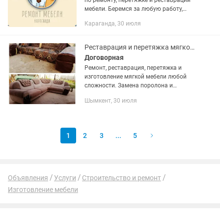
по ремонту, перетяжке и реставрации
мебели. Беремся за любую работу,
работаем на выезд, со своим
Караганда, 30 июля
оборудованием. Цена зависит от
сложности работы! Что-бы...
Реставрация и перетяжка мягкой мебели любой сложности
Договорная
Ремонт, реставрация, перетяжка и
изготовление мягкой мебели любой
сложности. Замена поролона и
механизмов, измениение формы.
Шымкент, 30 июля
Огромный выбор ткани и фурнитуры.
Работаем быстро и качественно ....
1
2
3
...
5
Объявления
Услуги
Строительство и ремонт
Изготовление мебели