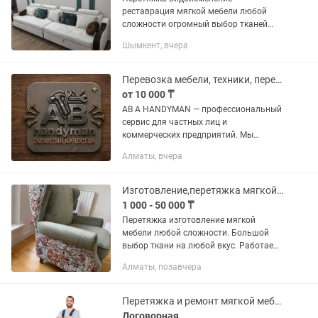
реставрация мягкой мебели любой
сложности огромный выбор тканей
выезд в города спутники а также
Шымкент, вчера
изготовление мягкой мебели на заказ.
Доставка бесплатно. Только до связи.
Перевозка мебели, техники, переезд,
от 10 000 ₸
AB A HANDYMAN — профессиональный
сервис для частных лиц и
коммерческих предприятий. Мы
обеспечиваем инженерный подход к
Алматы, вчера
задачам любой сложности. Работаем
круглосуточно (24/7). НАШ ПАКЕТ
УСЛУГ: 🏠...
Изготовление,перетяжка мягкой мебели любой сложности.
1 000 - 50 000 ₸
Перетяжка изготовление мягкой
мебели любой сложности. Большой
выбор ткани на любой вкус. Работаем
только качественными материалами.
Алматы, позавчера
Предварительно оценим вашу мебель!
Перетяжка и ремонт мягкой мебели
Договорная