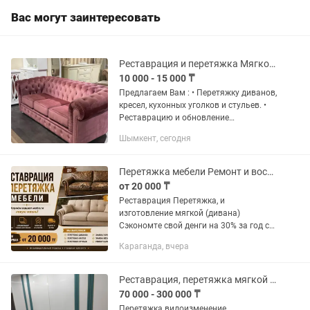
Вас могут заинтересовать
Реставрация и перетяжка Мягкой Мебели Шымкент
10 000 - 15 000 ₸
Предлагаем Вам : • Перетяжку диванов,
кресел, кухонных уголков и стульев. •
Реставрацию и обновление
деревянных стульев. • Покраску и
Шымкент, сегодня
восстановление деревянных
элементов. • Изготовление пуфиков
на...
Перетяжка мебели Ремонт и восстановление диванов, кресел, стульев
от 20 000 ₸
Реставрация Перетяжка, и
изготовление мягкой (дивана)
Сэкономте свой денги на 30% за год с
помощю перетяжки мебели. с Замером
Караганда, вчера
доставка и сборка Мы производим
ремонт и перетяжку мебели любой...
Реставрация, перетяжка мягкой мебели
70 000 - 300 000 ₸
Перетяжка видоизменение