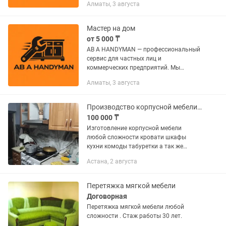
Алматы, 3 августа
задачам любой сложности. Работаем
круглосуточно (24/7). НАШ ПАКЕТ
УСЛУГ: 🏠...
Мастер на дом
от 5 000 ₸
AB A HANDYMAN — профессиональный
сервис для частных лиц и
коммерческих предприятий. Мы
обеспечиваем инженерный подход к
Алматы, 3 августа
задачам любой сложности. Работаем
круглосуточно (24/7). НАШ ПАКЕТ
УСЛУГ: 🏠...
Производство корпусной мебели любой сложности
100 000 ₸
Изготовление корпусной мебели
любой сложности кровати шкафы
кухни комоды табуретки а так же
перетяжка фасадов
Астана, 2 августа
Перетяжка мягкой мебели
Договорная
Перетяжка мягкой мебели любой
сложности . Стаж работы 30 лет.