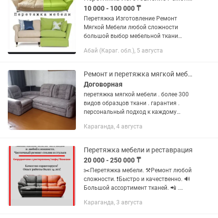
10 000 - 100 000 ₸
Перетяжка Изготовление Ремонт
Мягкой Мебели любой сложности
большой выбор мебельной ткани
Российский поролон высокой
Абай (Караг. обл.), 5 августа
плотности
Ремонт и перетяжка мягкой мебели
Договорная
перетяжка мягкой мебели . более 300
видов образцов ткани . гарантия .
персональный подход к каждому
клиенту ! производим реставрацию
Караганда, 4 августа
мягкой мебели любой сложности ! а
так же можем просто заменить...
Перетяжка мебели и реставрация
20 000 - 250 000 ₸
✂️Перетяжка мебели. ⚒️Ремонт любой
сложности. ❗️Быстро и качественно. 🔊
Большой ассортимент тканей. 📲 .
Присылайте фото для подсчета
Караганда, 3 августа
стоимости перетяжки. ⬇️