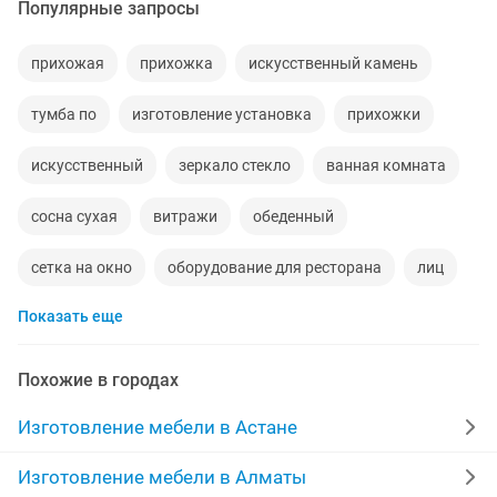
Популярные запросы
прихожая
прихожка
искусственный камень
тумба по
изготовление установка
прихожки
искусственный
зеркало стекло
ванная комната
сосна сухая
витражи
обеденный
сетка на окно
оборудование для ресторана
лиц
Показать еще
забор ворота
для прихожей
декор панели
ограждение
новые лаки
упаковочная
отсев
Похожие в городах
алматинская область работа
окно балкон
Изготовление мебели в Астане
навесы решетки
замки замена
оценщик
Изготовление мебели в Алматы