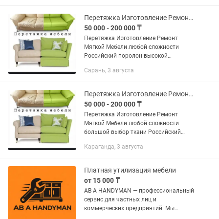
Перетяжка Изготовление Ремонт Мягкой Мебели
50 000 - 200 000 ₸
Перетяжка Изготовление Ремонт
Мягкой Мебели любой сложности
Российский поролон высокой
плотности большой выбор мебельной
Сарань, 3 августа
ткани присылайте фото на
Перетяжка Изготовление Ремонт Мягкой Мебели
50 000 - 200 000 ₸
Перетяжка Изготовление Ремонт
Мягкой Мебели любой сложности
большой выбор ткани Российский
поролон высокой плотности
Караганда, 3 августа
присылайте фото на
Платная утилизация мебели
от 15 000 ₸
AB A HANDYMAN — профессиональный
сервис для частных лиц и
коммерческих предприятий. Мы
обеспечиваем инженерный подход к