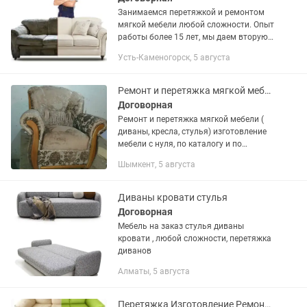
Занимаемся перетяжкой и ремонтом
мягкой мебели любой сложности. Опыт
работы более 15 лет, мы даем вторую
жизнь вашей мягкой мебели. А также
Усть-Каменогорск, 5 августа
изготавливаем новые диваны.
Большой выбор тканей и кожзама....
Ремонт и перетяжка мягкой мебели
Договорная
Ремонт и перетяжка мягкой мебели (
диваны, кресла, стулья) изготовление
мебели с нуля, по каталогу и по
вашему эскизу. Любой сложности!
Шымкент, 5 августа
Большой опыт работы более 17 лет!
Диваны кровати стулья
Договорная
Мебель на заказ стулья диваны
кровати , любой сложности, перетяжка
диванов
Алматы, 5 августа
Перетяжка Изготовление Ремонт Мягкой Мебели