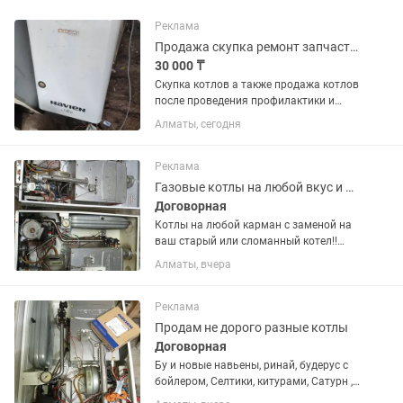
Реклама
Продажа скупка ремонт запчасти газовых котлов
30 000 ₸
Скупка котлов а также продажа котлов
после проведения профилактики и
полной чистки. Имеются запчасти на
Алматы, сегодня
котлы, возможна установка (
отдельная плата) и выезд мастера как
для диагностики так и для...
Реклама
Газовые котлы на любой вкус и цену
Договорная
Котлы на любой карман с заменой на
ваш старый или сломанный котел!!
Возможен выезд , ремонт , установка ,
Алматы, вчера
запчасти ..... В любой конец города и по
области также отправка в регионы
через индрайвер!!...
Реклама
Продам не дорого разные котлы
Договорная
Бу и новые навьены, ринай, будерус с
бойлером, Селтики, китурами, Сатурн ,
ферроли и многое другое. Также