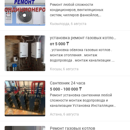
Ремонт любой сложности
кондиционеров, вентиляционых
систем, чиллеров фанкойлов,
холодильников промышленных ремонт
Кызылорда, 6 августа
столового оборудования. - Заправка
полная R410a, R22 15000тн -
Профилактика мойка...
установка ремонт газовых котлов. монтаж отопления
от 5 000 ₸
. установка обвязка газовых котлов .
монтаж отопления . монтаж
водопровода . монтаж канализации .
установка санфаянса . ремонт и
Косшы, 6 августа
обслуживание газовых котлов,
подготовка к отопительному сезону.
чистка...
Сантехник 24 часа
5 000 - 100 000 ₸
Ремонт установка сантехники любой
сложности монтаж водопровода и
канализации Установка Инсталляции
Система отопления Установка газовых
Астана, 6 августа
котлов и газовых колонок автомат
Черновая,разводка...
Ремонт газовых котлов