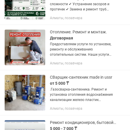
сложности ✔ Устранение засоров и
протечек ✔ Замена и ремонт труб
водоснабжения и канализации ✔
Алматы, позавчера
Монтаж и ремонт систем канализации
✔ Монтаж, ремонт и обслуживание
систем...
Отопление. Ремонт и монтаж.
Договорная
Предоставляем услуги по установке,
ремонту и обслуживанию
отопительных систем. Наши услуги
включают: - Установка и замена
Алматы, позавчера
отопительных систем (котлы,
радиаторы, теплые полы) -
Профилактика и...
СВарщик-сантехник made in ussr
от 5 000 ₸
.Газосварка-сантехника. Ремонт и
установка отопления водоснабжения
канализации железо пластик
сантехприборов котлов батареи
Алматы, позавчера
автономное отопление элеватора
подвального трубопровода. ИП.
Документы. А...
Ремонт кондиционеров, бытовой техники, и промышленной
5 000 - 7 000 ₸