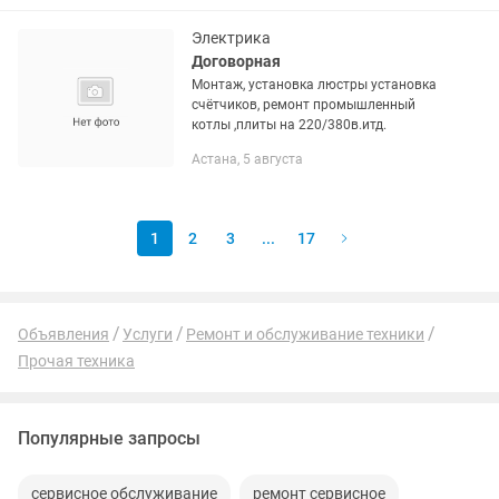
Наши услуги: ✔ Монтаж и ремонт
систем...
Электрика
Договорная
Монтаж, установка люстры установка
счётчиков, ремонт промышленный
котлы ,плиты на 220/380в.итд.
Астана, 5 августа
1
2
3
...
17
Объявления
Услуги
Ремонт и обслуживание техники
Прочая техника
Популярные запросы
сервисное обслуживание
ремонт сервисное