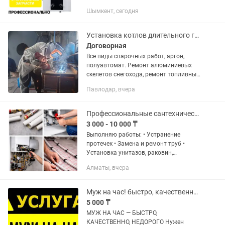
типа Аристон Стаж работы 20 лет
Шымкент, сегодня
Ремонт любой сложности Выезд на
дом. Гарантия!!!
Установка котлов длительного горения, монтаж системы отопления.
Договорная
Все виды сварочных работ, аргон,
полуавтомат. Ремонт алюминиевых
скелетов снегохода, ремонт топливных
алюминиевых баков. Сварка всех
Павлодар, вчера
цветных металлов.
Профессиональные сантехнические услуги.
3 000 - 10 000 ₸
Выполняю работы: • Устранение
протечек • Замена и ремонт труб •
Установка унитазов, раковин,
смесителей • Монтаж бойлеров и
Алматы, вчера
котлов • Радиаторы отопления •
Теплые полы • Засоры, слабое
давление воды •...
Муж на час! быстро, качественно, недорого
5 000 ₸
МУЖ НА ЧАС — БЫСТРО,
КАЧЕСТВЕННО, НЕДОРОГО Нужен