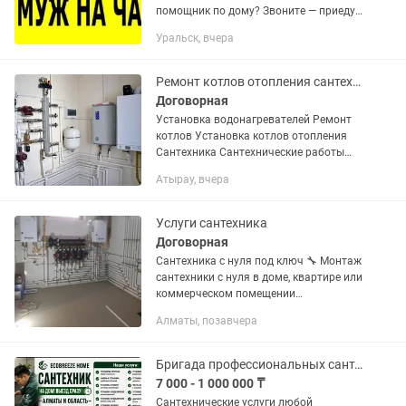
помощник по дому? Звоните — приеду,
сделаю! Выполняю все виды мелкого
Уральск, вчера
бытового ремонта: Сантехника: •
Устранение протечек • Замена
смесителей,...
Ремонт котлов отопления сантехника
Договорная
Установка водонагревателей Ремонт
котлов Установка котлов отопления
Сантехника Сантехнические работы
ПРОМЫВКА КОТЛОВ И СИСТЕМ
Атырау, вчера
ОТОПЛЕНИЯ Напольных и настенных
котлов Подготовка к сезону запуск
Услуги сантехника
Договорная
Сантехника с нуля под ключ 🔧 Монтаж
сантехники с нуля в доме, квартире или
коммерческом помещении
Профессионально выполняем все
Алматы, позавчера
виды сантехнических работ под ключ: •
Монтаж водоснабжения с нуля •...
Бригада профессиональных сантехников
7 000 - 1 000 000 ₸
Сантехнические услуги любой