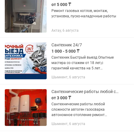
от 5 000 ₸
Ремонт газовых котлов, монтаж,
установка, пуско-наладочные работы
Актау, 6 августа
Сантехник 24/7
1 000 - 5 000 ₸
Сантехник Быстрый выезд Опытные
мастера со стажем от 18 лет,с
гарантией качества на 5 лет
Доступные цены - фиксируем
Шымкент, 6 августа
стоимость до начала работ. Если не
греет система отопления и теплого
пола то...
Сантехнические работы любой сложности автоген газосварка автономное
от 3 000 ₸
Сантехнические работы любой
сложности автоген газосварка
автономное отопление ремонт
установка газ колонок навесных
Шымкент, 6 августа
напольных котлов всех видов
установка унитазов раковины ванны