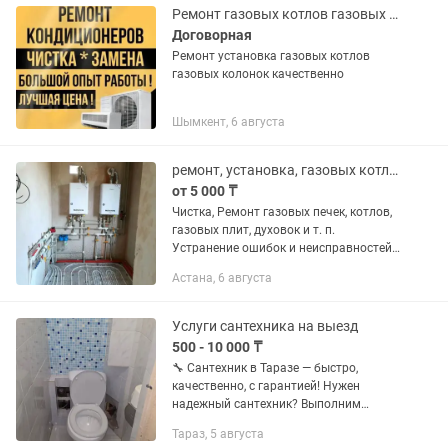
моек стиральных машин...
Ремонт газовых котлов газовых колонок
Договорная
Ремонт установка газовых котлов
газовых колонок качественно
Шымкент, 6 августа
ремонт, установка, газовых котлов, пеш,газового котельного оборудования.
от 5 000 ₸
Чистка, Ремонт газовых печек, котлов,
газовых плит, духовок и т. п.
Устранение ошибок и неисправностей
в системе отопления. Монтаж
Астана, 6 августа
отопительных систем и котельного
оборудования. Установка...
Услуги сантехника на выезд
500 - 10 000 ₸
🔧 Сантехник в Таразе — быстро,
качественно, с гарантией! Нужен
надежный сантехник? Выполним
работы любой сложности быстро,
Тараз, 5 августа
аккуратно и по доступным ценам!