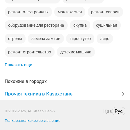
ремонт электронных
монтаж стен
ремонт сварки
оборудование для ресторана
скупка
сушильная
стрелы
замена замков
гироскутер
лицо
ремонт строительство
детские машина
Показать еще
регистратор
представители
акта
17 55
двигатель мерседес мерседес
waikiki
Похожие в городах
работа алма
специалист по кадрам
Прочая техника в Казахстане
ремонт холодильников стиральных посудомоечных
Қаз
Рус
© 2012-2026, АО «Kaspi Bank»
машин
Пользовательское соглашение