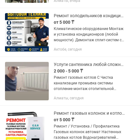
Алматы, вчера
имеются запчасти от разныхкотлов и
производителей, как новые так и будет
Скупка , продажа...
Ремонт холодильников кондиционеров жировых шкафов печей стиральных машинок
от 5 000 ₸
Климатическое оборудование Монтаж
и установка кондиционеров (любой
мощности). Демонтаж сплит-систем с
сохранением фреона в наружный блок.
Актобе, сегодня
Поиск утечек, вакуумирование и
заправка...
Услуги сантехника любой сложности 24/7
2 000 - 5 000 ₸
Ремонт газовых котлов С Чистка
канализации промывка системы
отопление монтаж отопительной
системы Замена смесителя раковин;
Алматы, сегодня
Установка кухонной мойки; Установка
счетчиков воды; Монтаж настенного...
Ремонт газовых колонок и котлов.
от 5 000 ₸
Ремонт / Установка / Профилактика
Газовых колонок автомат Настенных
газовых котлов Водонагревателей