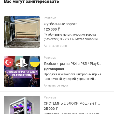
Вас могут заинтересовать
Реклама
Футбольные ворота
125 000 ₸
Футбольные металлические ворота
(без сетки) 3 × 2 × 1 м Металлические
футбольные ворота предназначены
Астана, сегодня
для использования на спортивных
площадках, во дворах и на частных
территориях. Подходят для...
Реклама
Любые игры на PS4 и PS5 / PlayStation
Договорная
Продажа и установка цифровых игр на
ваш личный турецкий, украинский,
американский или польский PSN
Алматы, сегодня
аккаунт. Если аккаунта нет – помогу
открыть. Любые игры и подписки по
запросу. Работают на PS4 и...
Реклама
СИСТЕМНЫЕ БЛОКИ Мощные ПК для работы и ИГР
25 000 ₸