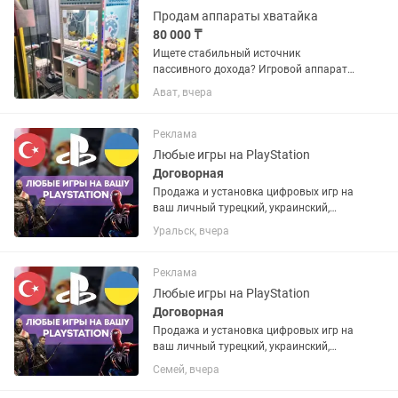
Продам аппараты хватайка
80 000 ₸
Ищете стабильный источник
пассивного дохода? Игровой аппарат
«Хватайка» (Кран-машина) — это
Ават, вчера
готовый, прибыльный бизнес, который
окупается в кратчайшие сроки и
работает на вас 24/7! Этот автомат...
Реклама
Любые игры на PlayStation
Договорная
Продажа и установка цифровых игр на
ваш личный турецкий, украинский,
американский или польский PSN
Уральск, вчера
аккаунт. Если аккаунта нет – помогу
открыть. Любые игры и подписки по
запросу. Работают на PS4 и...
Реклама
Любые игры на PlayStation
Договорная
Продажа и установка цифровых игр на
ваш личный турецкий, украинский,
американский или польский PSN
Семей, вчера
аккаунт. Если аккаунта нет – помогу
открыть. Любые игры и подписки по