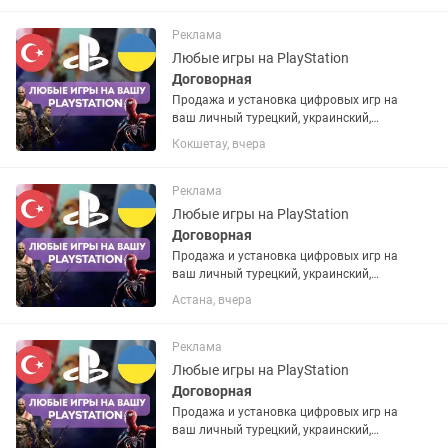
открыть. Любые игры и подписки по
запросу. Работают на PS4 и...
Реклама
Любые игры на PlayStation
Договорная
Продажа и установка цифровых игр на
ваш личный турецкий, украинский,
американский или польский PSN
Кокшетау, вчера
аккаунт. Если аккаунта нет – помогу
открыть. Любые игры и подписки по
запросу. Работают на PS4 и...
Реклама
Любые игры на PlayStation
Договорная
Продажа и установка цифровых игр на
ваш личный турецкий, украинский,
американский или польский PSN
Астана, вчера
аккаунт. Если аккаунта нет – помогу
открыть. Любые игры и подписки по
запросу. Работают на PS4 и...
Реклама
Любые игры на PlayStation
Договорная
Продажа и установка цифровых игр на
ваш личный турецкий, украинский,