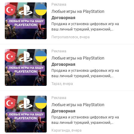
запросу. Работают на PS4 и...
Реклама
Любые игры на PlayStation
Договорная
Продажа и установка цифровых игр на
ваш личный турецкий, украинский,
американский или польский PSN
Петропавловск, вчера
аккаунт. Если аккаунта нет – помогу
открыть. Любые игры и подписки по
запросу. Работают на PS4 и...
Реклама
Любые игры на PlayStation
Договорная
Продажа и установка цифровых игр на
ваш личный турецкий, украинский,
американский или польский PSN
Тараз, вчера
аккаунт. Если аккаунта нет – помогу
открыть. Любые игры и подписки по
запросу. Работают на PS4 и...
Реклама
Любые игры на PlayStation
Договорная
Продажа и установка цифровых игр на
ваш личный турецкий, украинский,
американский или польский PSN
Караганда, вчера
аккаунт. Если аккаунта нет – помогу