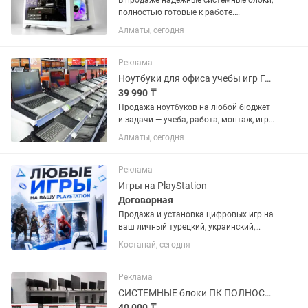
В продаже надежные системные блоки,
полностью готовые к работе.
Идеально подходят для дома, офиса,
Алматы, сегодня
учебы, бизнеса, дизайна и игр.
ХАРАКТЕРИСТИКИ (универсальные): -
Процессор: Intel Core i5 / i7 или...
Реклама
Ноутбуки для офиса учебы игр Гарантия Большой выбор
39 990 ₸
Продажа ноутбуков на любой бюджет
и задачи — учеба, работа, монтаж, игры
Все ноутбуки проверены! Гарантия В
Алматы, сегодня
наличии: — Ноутбуки для офиса и
учёбы: от 30 000 тг — Ноутбуки для игр
(GTA 5, Dota 2,...
Реклама
Игры на PlayStation
Договорная
Продажа и установка цифровых игр на
ваш личный турецкий, украинский,
американский или польский PSN
Костанай, сегодня
аккаунт. Если аккаунта нет – помогу
открыть. Любые игры и подписки по
запросу. Работают на PS4 и...
Реклама
СИСТЕМНЫЕ блоки ПК ПОЛНОСТЬЮ обслужены ГОТОВЫ к работе и играм
40 000 ₸