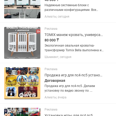
Надежные системные блоки с
различными конфигурациями. Все
компьютеры проходят полную
Алматы, сегодня
диагностику, техническое
обслуживание и полностью готовы к
работе сразу после покупки. Отлично
Реклама
подходят для дома,...
TOMIX манеж-кровать, универсальный маятниковый механизм Bella
80 000 ₸
Экологичная овальная кроватка-
трансформер Tomix Bella выполнена из
отборной древесины березы и
Шымкент, сегодня
прочного МДФ. Детская кровать
покрыта нетоксичными
гипоаллергенными лаками и красками
Реклама
на водной основе....
Продажа игр для пс4-пс5 установка закачка на память
Договорная
Продажа игр для пс4-пс5. Делаем
установку по видео звонку по .
Работаем по всему Казахстану.
Алматы, вчера
Напишите пожалуйста на Закачка
установка игр
Реклама
Установка игры для пс4 пс5