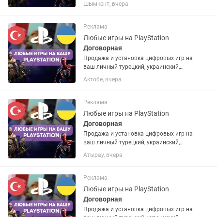
американский или польский PSN
Шымкент, вчера
аккаунт. Если аккаунта нет – помогу
открыть. Любые игры и подписки по
запросу. Работают на PS4 и...
Реклама
Любые игры на PlayStation
Договорная
Продажа и установка цифровых игр на
ваш личный турецкий, украинский,
американский или польский PSN
Актобе, вчера
аккаунт. Если аккаунта нет – помогу
открыть. Любые игры и подписки по
запросу. Работают на PS4 и...
Реклама
Любые игры на PlayStation
Договорная
Продажа и установка цифровых игр на
ваш личный турецкий, украинский,
американский или польский PSN
Атырау, вчера
аккаунт. Если аккаунта нет – помогу
открыть. Любые игры и подписки по
запросу. Работают на PS4 и...
Реклама
Любые игры на PlayStation
Договорная
Продажа и установка цифровых игр на