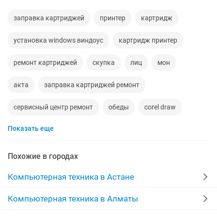
заправка картриджей
принтер
картридж
установка windows виндоус
картридж принтер
ремонт картриджей
скупка
лиц
мон
акта
заправка картриджей ремонт
сервисный центр ремонт
обеды
corel draw
Показать еще
заправка картриджей ремонт принтера
ремонт электронных
ссд
Похожие в городах
картридж для принтеров
ноутук
ремонт сварки
Компьютерная техника в Астане
алматинская область работа
10 мкр
принтер3
Компьютерная техника в Алматы