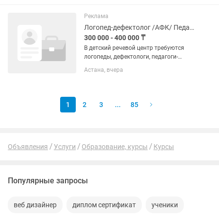
Реклама
Логопед-дефектолог /АФК/ Педагог-психолог
300 000 - 400 000 ₸
В детский речевой центр требуются
логопеды, дефектологи, педагоги-
психологи, АФК-инструкторы. Мы
Астана, вчера
создаем профессиональную и теплую
среду, где специалисты видят
реальный результат своей работы —...
1
2
3
...
85
Объявления
Услуги
Образование, курсы
Курсы
Популярные запросы
веб дизайнер
диплом сертификат
ученики