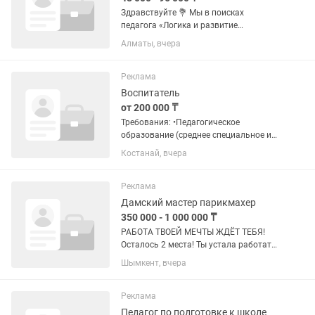
Здравствуйте 💐 Мы в поисках
педагога «Логика и развитие
мышления» (дети 6–9 лет) Ищем в
Алматы, вчера
нашу команду творческого педагога,
который любит работать с детьми и
умеет превращать обучение в...
Реклама
Воспитатель
от 200 000 ₸
Требования: •Педагогическое
образование (среднее специальное или
высшее); •Опыт работы с детьми
Костанай, вчера
дошкольного возраста от 1 года;
•Знание возрастной психологии и
методик развития детей 2–4...
Реклама
Дамский мастер парикмахер
350 000 - 1 000 000 ₸
РАБОТА ТВОЕЙ МЕЧТЫ ЖДЁТ ТЕБЯ!
Осталось 2 места! Ты устала работать
одна? Постоянно думать, как оплатить
Шымкент, вчера
аренду кресла, где найти новых
клиентов и как свести концы с
концами? Пора менять все! 🔥 Мы...
Реклама
Педагог по подготовке к школе