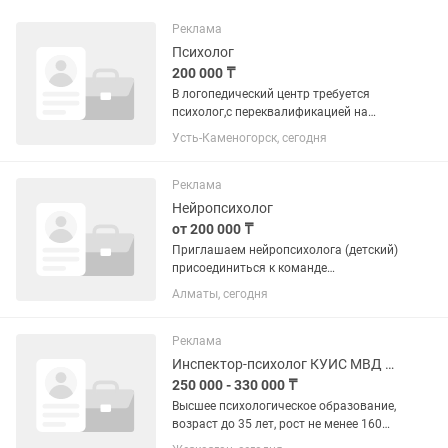
Реклама
Психолог
200 000 ₸
В логопедический центр требуется
психолог,с переквалификацией на
нейропсихолога , обучение от
Усть-Каменогорск, сегодня
организации. возраст 27-45 лет знание
казахского и русского языка.
Реклама
Нейропсихолог
от 200 000 ₸
Приглашаем нейропсихолога (детский)
присоединиться к команде
коррекционного детского сада «Нұрлы
Алматы, сегодня
Бала» в Алматы. О нас: • Небольшой
специализированный сад для детей с
особенностями развития (2.5–8...
Реклама
Инспектор-психолог КУИС МВД РК
250 000 - 330 000 ₸
Высшее психологическое образование,
возраст до 35 лет, рост не менее 160
см, отсутствие татуировок на теле,