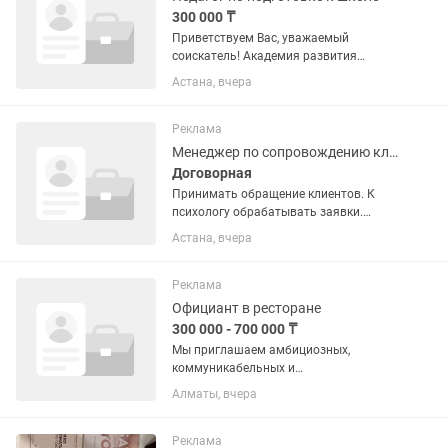
300 000 ₸
Приветствуем Вас, уважаемый
соискатель! Академия развития
личности ребенка "Unicum" приглашает
Астана, вчера
в команду талантливого и увлеченного
педагога Мы ищем инициативного
сотрудника,который любит
Реклама
детей,свое...
Менеджер по сопровождению клиентов
Договорная
Принимать обращение клиентов. К
психологу обрабатывать заявки.
Создавать группы для проведения
Астана, вчера
семинаров.
Реклама
Официант в ресторане
300 000 - 700 000 ₸
Мы приглашаем амбициозных,
коммуникабельных и
целеустремленных людей, уверенных в
Алматы, вчера
своих силах, присоединиться к нашей
команде в городском кафе "Coffeedelia
Coffee & Wine" в Алматы. Мы ищем тех,
Реклама