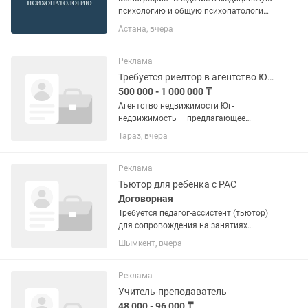
психологию и общую психопатологию"
автор БукашовТ.С., издание 2026г.
Астана, вчера
Реклама
Требуется риелтор в агентство Юг недвижимость
500 000 - 1 000 000 ₸
Агентство недвижимости Юг-
недвижимость — предлагающее
широкий спектр услуги для жителей
Тараз, вчера
города. Высокопрофессиональный
коллектив с четкой организацией
работы, которая включает в
Реклама
себя:контроль работы...
Тьютор для ребенка с РАС
Договорная
Требуется педагог-ассистент (тьютор)
для сопровождения на занятиях
ребенка с РАС в 0-класс. Девочка, с
Шымкент, вчера
сохранным интеллектом, добрая и
открытая. Есть СДВГ. График: Пн-Пт /
8:30-17:30 З./п....
Реклама
Учитель-преподаватель
48 000 - 96 000 ₸