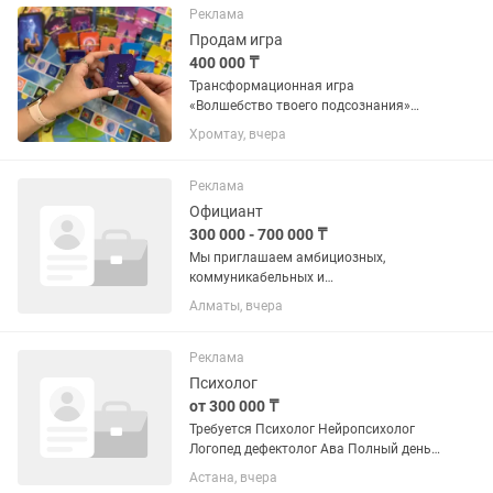
формирования учебных групп,
Реклама
поэтому...
Продам игра
400 000 ₸
Трансформационная игра
«Волшебство твоего подсознания»
Цена новой игры - 560 000 тенге Моя
Хромтау, вчера
цена - 400 000 тенге (скидка более
25%!) Игра - это мощнейший
инструмент для изменения своей
Реклама
жизни, в...
Официант
300 000 - 700 000 ₸
Мы приглашаем амбициозных,
коммуникабельных и
целеустремленных людей, уверенных в
Алматы, вчера
своих силах, присоединиться к нашей
команде в городском кафе "Coffeedelia
Coffee & Wine" в Алматы. Мы ищем тех,
Реклама
кто...
Психолог
от 300 000 ₸
Требуется Психолог Нейропсихолог
Логопед дефектолог Ава Полный день
8:30-18:00 Логопедический центр До 35
Астана, вчера
лет