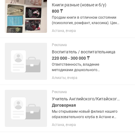
кто...
Книги разные (новые и б/у)
800 ₸
Продам книги в отличном состоянии
(психология, ромфант, классика). Цены
и статус (новое/б-у) указаны на фото.
Астана, вчера
На опт или при покупке нескольких
сделаю скидку! Пишите. Самовывоз.
Реклама
Воспитатель / воспитательница
220 000 - 300 000 ₸
Ответственность, владение
методиками дошкольного
образования, любовь к детям, знание
Алматы, вчера
детской возрастной психологии
Реклама
Учитель Английского/Китайского/Итальянского/Корейского
Договорная
Мы открываем новый филиал нашего
образовательного клуба в Астане и
приглашаем в команду преподавателя
Астана, вчера
с отличным знанием языка Важно:
занятия начнутся после