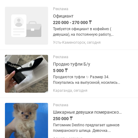
Реклама
Официант
220 000 - 270 000 ₸
Требуется официант в кофейню (
девушка), на постоянную работу,
график работы 3/3
Усть-Каменогорск, сегодня
Реклама
Продаю туфли Б/у
5 000 ₸
Продаются туфли ✨ Размер 34.
Покупались на выпускной, носились
всего 3 раза. В отличном состоянии,
Караганда, сегодня
без дефектов. Очень удобный
устойчивый каблук — идеально
подойдут девушкам с маленьким
Реклама
размером...
Шикарные девушки померанского шпица
250 000 ₸
Питомник Destino предлагает щенков
померанского шпица. Девочка.
Карамельного окраса. Мини.Лучшие