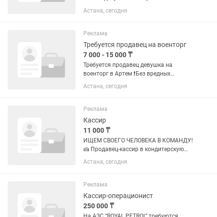
Астана, сегодня
Реклама
Требуется продавец на военторг
7 000 - 15 000 ₸
Требуется продавец девушка на
военторг в Артем ❗️Без вредных
привычек ❗️шустрая и быстрая ❗️
Астана, сегодня
пунктуальная Медлительных и
студентов прошу не беспокоить
Возраст 23 до 40 лет Владение двух
Реклама
языков...
Кассир
11 000 ₸
ИЩЕМ СВОЕГО ЧЕЛОВЕКА В КОМАНДУ!
🍰 Продавец-кассир в кондитерскую
Любишь сладкое, общение и живую
Астана, сегодня
атмосферу? Тогда тебе к нам 👀 Ты нам
подойдешь, если ты: 18-25 лет (только
девушки) Пунктуальная и...
Реклама
Кассир-операционист
250 000 ₸
На АЗС “ROYAL PETROL” требуются