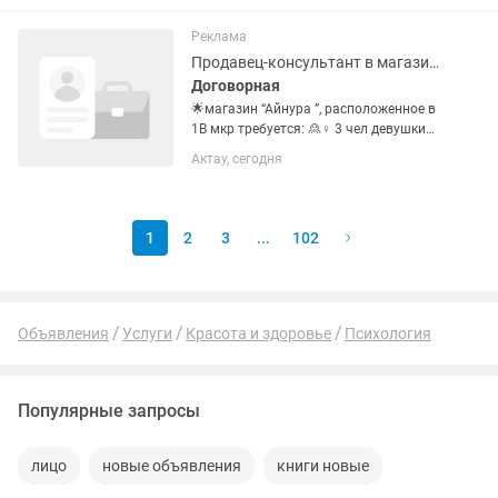
как не подошел размер.
Реклама
Продавец-консультант в магазине
Договорная
🌟магазин “Айнура ”, расположенное в
1В мкр требуется: 🙎♀️ 3 чел девушки
возраст 30 - 50 лет приятной и
Актау, сегодня
опрятной внешности, знание рус и каз
языков обязательно 📅 График: С 8:00
до 18:00 день С...
1
2
3
...
102
Объявления
Услуги
Красота и здоровье
Психология
Популярные запросы
лицо
новые объявления
книги новые