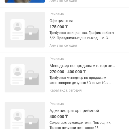
Алматы, сегодня
крови наших питомников. ПОЛНЫЙ
пакет документов. Прививка по
возрасту. Инстаграм тик-ток...
Реклама
Официантка
175 000 ₸
Требуется официантка. График работы
5/2. Праздничные дни выходные. С
6:30 до 16:00. От 18лет.только
Алматы, сегодня
девушки. Остальные при
собеседовании.
Реклама
Менеджер по продажам в торговой компании
270 000 - 400 000 ₸
Требуется менеджер по продажам
канцтоваров девушка ! Знание 1С и
опыт работы по данной профессии
Караганда, сегодня
приветствуется.! До 40 лет!
Реклама
Администратор приёмной
400 000 ₸
Секретарь руководителя. Помощник.
Только девушки не старше 25