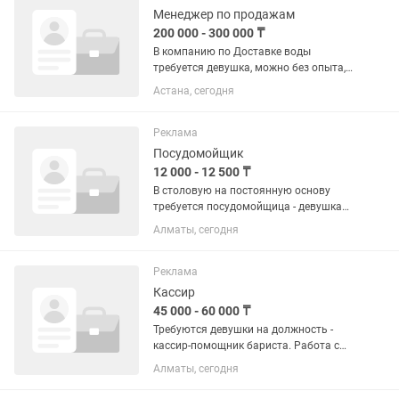
Менеджер по продажам
200 000 - 300 000 ₸
В компанию по Доставке воды
требуется девушка, можно без опыта,
на прием заявок. Обязанности: - Прием
Астана, сегодня
заявок по звонкам, , Instagram,
распределение заявок по курьерам.
Машины распределены по городу -...
Реклама
Посудомойщик
12 000 - 12 500 ₸
В столовую на постоянную основу
требуется посудомойщица - девушка
ответственная, коммуникабельная до
Алматы, сегодня
45 лет .Удобный график работы 4
рабочих 2 выходных с 8.00-19.00
.Зарплата 12000 тг. ежедневно (...
Реклама
Кассир
45 000 - 60 000 ₸
Требуются девушки на должность -
кассир-помощник бариста. Работа с
онлайн кассой, быть приветливой,
Алматы, сегодня
вежливой, общение с гостями, уметь
помочь с выбором продукции. Быть