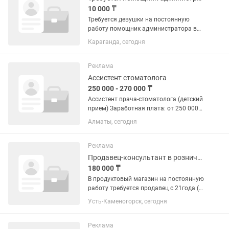
10 000 ₸
Требуется девушки на постоянную
работу помощник администратора в
магазин. Принимать товар и
Караганда, сегодня
регистрировать в умаг, держать
порядок на полках, убирать в зале.
Возраст от 20-30 лет Мы находимся на
Реклама
юге...
Ассистент стоматолога
250 000 - 270 000 ₸
Ассистент врача-стоматолога (детский
прием) Заработная плата: от 250 000
до 270 000 тг на руки В современную
Алматы, сегодня
стоматологическую клинику требуется
ассистент врача-стоматолога.
Обязанности: •...
Реклама
Продавец-консультант в розничном магазине
180 000 ₸
В продуктовый магазин на постоянную
работу требуется продавец с 21года (
девушка, женщина).Можно без опыта,
Усть-Каменогорск, сегодня
всему научим. График работы сутки
через двое.
Реклама