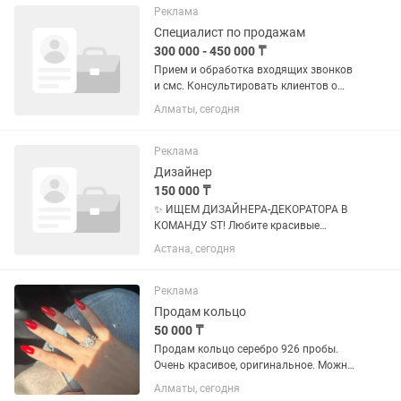
стрессоустойчивой...
Реклама
Специалист по продажам
300 000 - 450 000 ₸
Прием и обработка входящих звонков
и смс. Консультировать клиентов о
продукциях компании. Работа только с
Алматы, сегодня
входящими лидами. Без холодных
звонков и поиска клиентов . Компания
занимается : стирка...
Реклама
Дизайнер
150 000 ₸
✨ ИЩЕМ ДИЗАЙНЕРА-ДЕКОРАТОРА В
КОМАНДУ ST! Любите красивые
интерьеры, ткани и хотите освоить
Астана, сегодня
востребованную профессию? Тогда,
возможно, мы ищем именно вас! Опыт
не обязателен — мы обучим всему с...
Реклама
Продам кольцо
50 000 ₸
Продам кольцо серебро 926 пробы.
Очень красивое, оригинальное. Можно
дарить девушке на предложения руки и
Алматы, сегодня
сердца. Куплено в Англии. Продаю так