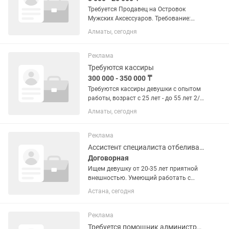
Требуется Продавец на Островок
Мужских Аксессуаров. Требование:
Девушка - Женщина от 23 до 50 лет.
Алматы, сегодня
Уборка рабочего места. Выкладка
Витрины. Чистота на рабочем месте.
Требуется ответственный...
Реклама
Требуются кассиры
300 000 - 350 000 ₸
Требуются кассиры девушки с опытом
работы, возраст с 25 лет - до 55 лет 2/2
в мини маркет и помощники по залу.
Алматы, сегодня
Реклама
Ассистент специалиста отбеливание зубов
Договорная
Ищем девушку от 20-35 лет приятной
внешностью. Умеющий работать с
людьми.
Астана, сегодня
Реклама
Требуется помощник администратора в магазин