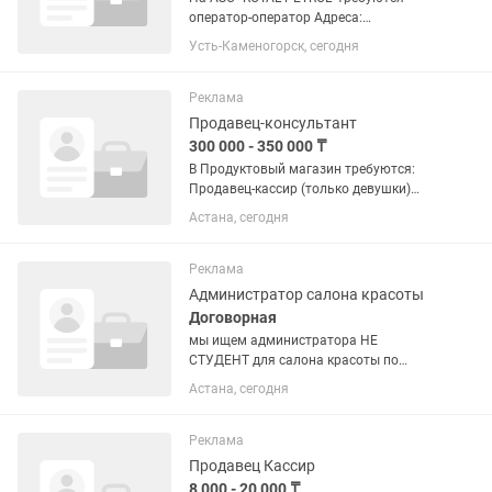
оператор-оператор Адреса:
•Назарбаева 88 (ГАИ) •Назарбаева
Усть-Каменогорск, сегодня
131/1 (Электротовары) •Логвина 5/2а
(Меновное, «Чибис») График работы: •
сутки через двое ЗП...
Реклама
Продавец-консультант
300 000 - 350 000 ₸
В Продуктовый магазин требуются:
Продавец-кассир (только девушки)
Возраст(21-30) Оператор со знанием
Астана, сегодня
(Умаг)Зарплата: от . и выше График
работы: 1/1полный день, с 9:00 до
21:00 Условия: - Оплата...
Реклама
Администратор салона красоты
Договорная
мы ищем администратора НЕ
СТУДЕНТ для салона красоты по
адресу ул. КУЛТЕГИН . прошу сразу
Астана, сегодня
звонить по номеру тел , писать
ссылкой резюме. ответственности:
организованные способности,...
Реклама
Продавец Кассир
8 000 - 20 000 ₸