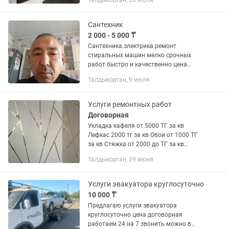
Талдыкорган, 20 июля
сложность!!! Замер/Дизайн/Доставка/
Сборка/ Установка...
Сантехник
2 000 - 5 000 ₸
Сантехника.электрика.ремонт
стиральных машин мелко срочных
работ быстро и качественно цена
договорная
Талдыкорган, 9 июля
Услуги ремонтных работ
Договорная
Укладка кафеля от 5000 ТГ за кв
Лефкас 2000 тг за кв Обои от 1000 ТГ
за кв Стяжка от 2000 до ТГ за кв
Кровля от 5000 за кв Ламинат от 1500
Талдыкорган, 29 июня
ТГ за кв Бетон от 27000 куб Укладка
кирпича от 300 за...
Услуги эвакуатора круглосуточно
10 000 ₸
Предлагаю услуги эвакуатора
круглосуточно цена договорная
работаем 24 на 7 звонить можно в