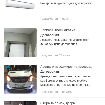
Быстро и аккуратно цена договорная
Талдыкорган, 1 июня
Левкас Откос Закатка
Договорная
Левкас Откосы Закатка Мюнхенской
линолеум цена договорная
Талдыкорган, 24 июня
Аренда и пассажирские перевозки на Мерседес Спринтере
Договорная
Аренда и пассажирские перевозки на
комфортабельном микроавтобусе
Мерседес Спринтер (20 посадочных
мест).Салон чистый, ухоженный и не
Талдыкорган, 1 августа
прокуренный. Сиденья мягкие и
удобные. Обслуживает любые...
Открыть замок, дверь