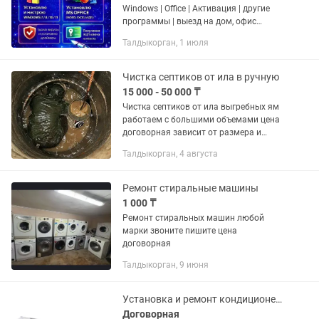
Windows | Office | Активация | другие
программы | выезд на дом, офис
Помогаю с компьютерами и
Талдыкорган, 1 июля
ноутбуками на дому и в офисе. Если ПК
работает медленно, появляются...
Чистка септиков от ила в ручную
15 000 - 50 000 ₸
Чистка септиков от ила выгребных ям
работаем с большими объемами цена
договорная зависит от размера и
сложности работ производим
Талдыкорган, 4 августа
демонтаж старых и копаем новые .
Звонки не принимаем писать только
Ремонт стиральные машины
1 000 ₸
Ремонт стиральных машин любой
марки звоните пишите цена
договорная
Талдыкорган, 9 июня
Установка и ремонт кондиционеров и вентиляции
Договорная