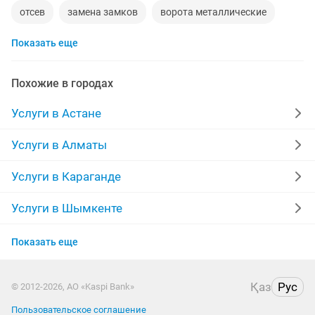
отсев
замена замков
ворота металлические
Показать еще
картридж
ангар
закатка стен
побелка
кудалык
эвакуатор круглосуточно
Похожие в городах
новые диваны
побелка покраска
Услуги в Астане
доставка отсева
забор ворота
прихожка
Услуги в Алматы
аргонная сварка
ремонт левкас
чехлы на iphone
Услуги в Караганде
межгород грузоперевозки
веб дизайнер
Услуги в Шымкенте
Услуги в Усть-Каменогорске
покраска эмульсия
доставка межгород
Показать еще
Услуги в Актобе
стиральная
пластиковые балконы
Қаз
Рус
© 2012-2026, АО «Kaspi Bank»
Услуги в Таразе
Пользовательское соглашение