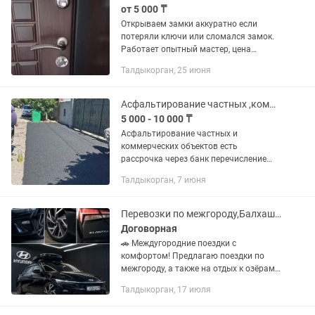
от 5 000 ₸
Открываем замки аккуратно если
потеряли ключи или сломался замок.
Работает опытный мастер, цена
договорная, качество работы.
Талдыкорган, 25 июня
Асфальтирование частных ,коммерческих,объектов есть рассрочка перечисление
5 000 - 10 000 ₸
Асфальтирование частных и
коммерческих объектов есть
рассрочка через банк перечисление
цена договорная
Талдыкорган, 7 июня
Перевозки по межгороду,Балхаш,Алаколь
Договорная
🚗 Междугородние поездки с
комфортом! Предлагаю поездки по
межгороду, а также на отдых к озёрам
Алаколь и Балхаш. ✅ Автомобиль
Талдыкорган, 17 июля
Hyundai Elantra 2025 года ✅
Дополнительный вместительный