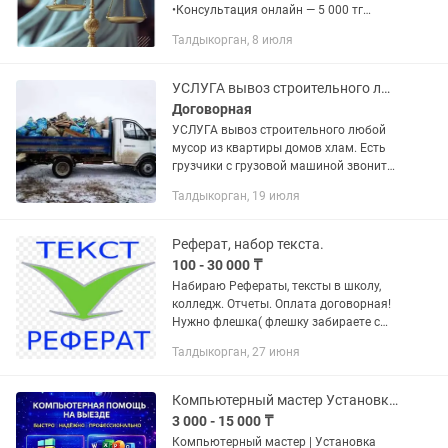
•Консультация онлайн — 5 000 тг
•Разбор документов + консультация —
Талдыкорган, 8 июля
15 000 тг •Анализ ситуации + план
действий — 20 000 тг Договоры /...
УСЛУГА вывоз строительного любой мусор из квартиры домов хлам. Есть грузчик
Договорная
УСЛУГА вывоз строительного любой
мусор из квартиры домов хлам. Есть
грузчики с грузовой машиной звоните
любое время цена договорная!
Талдыкорган, 19 июля
Реферат, набор текста.
100 - 30 000 ₸
Набираю Рефераты, тексты в школу,
колледж. Отчеты. Оплата договорная!
Нужно флешка( флешку забираете с
готовым рефератом, текстом, отчетом),
Талдыкорган, 27 июня
оплата за заказ, Сам текст для набора!
Все...
Компьютерный мастер Установка Windows Office Активация другие
3 000 - 15 000 ₸
Компьютерный мастер | Установка