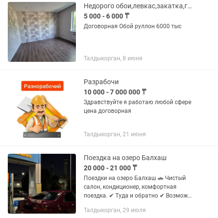
багажник ✅...
Недорого обои,левкас,закатка,галтели,откос,отдельочный работы
5 000 - 6 000 ₸
Договорная Обой руллон 6000 тыс
Талдыкорган, 8 июня
Разрабочи
10 000 - 7 000 000 ₸
Здравствуйте я работаю любой сфере
цена договорная
Талдыкорган, 21 июня
Поездка на озеро Балхаш
20 000 - 21 000 ₸
Поездки на озеро Балхаш 🚗 Чистый
салон, кондиционер, комфортная
поездка. ✔ Туда и обратно ✔ Возможна
поездка с ночёвкой ✔ Выезд в любое
Талдыкорган, 29 июля
удобное время ✔ По времени не