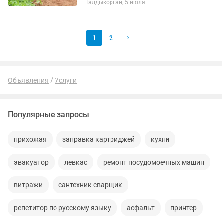
Талдыкорган, 5 июля
1
2
Объявления
Услуги
Популярные запросы
прихожая
заправка картриджей
кухни
эвакуатор
левкас
ремонт посудомоечных машин
витражи
сантехник сварщик
репетитор по русскому языку
асфальт
принтер