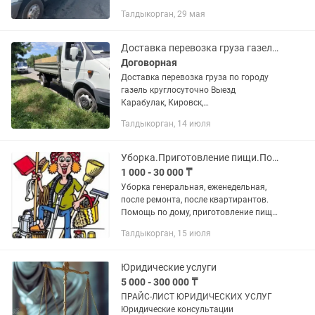
любое время довезём ваше авто с
Талдыкорган, 29 мая
точки а до точки б также работаю по
Казахстану звонить можно в любое
время
Доставка перевозка груза газель кузов 4.20
Договорная
Доставка перевозка груза по городу
газель круглосуточно Выезд
Карабулак, Кировск,
Уштобе,Текели.Цена договорная кузов
Талдыкорган, 14 июля
4.20
Уборка.Приготовление пищи.Помощь по дому.
1 000 - 30 000 ₸
Уборка генеральная, еженедельная,
после ремонта, после квартирантов.
Помощь по дому, приготовление пищи.
Опыт работы более 12 лет. Цена
Талдыкорган, 15 июля
договорная.
Юридические услуги
5 000 - 300 000 ₸
ПРАЙС-ЛИСТ ЮРИДИЧЕСКИХ УСЛУГ
Юридические консультации