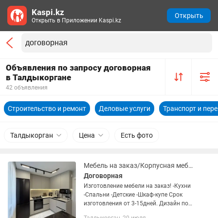
Kaspi.kz
Открыть
Открыть в Приложении Kaspi.kz
Объявления по запросу договорная
в Талдыкоргане
42 объявления
Строительство и ремонт
Деловые услуги
Транспорт и пер
Талдыкорган
Цена
Есть фото
Мебель на заказ/Корпусная мебель/Договорно
Договорная
Изготовление мебели на заказ! -Кухни
-Спальни -Детские -Шкаф-купе Срок
изготовления от 3-15дней. Дизайн по
вашему желанию. 👍🏻 Любая