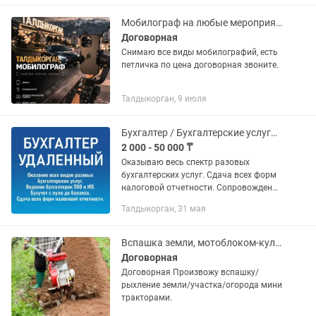
ограничиваемся ✔ Цена...
Мобилограф на любые мероприятий
Договорная
Снимаю все виды мобилографий, есть
петличка по цена договорная звоните.
Талдыкорган, 9 июля
Бухгалтер / Бухгалтерские услуги. Консультация по телефону в режиме 16/7
2 000 - 50 000 ₸
Оказываю весь спектр разовых
бухгалтерских услуг. Сдача всех форм
налоговой отчетности. Сопровождение
бухгалтерии ТОО и ИП удаленно.
Талдыкорган, 31 мая
Бухучет с нуля до баланса. Цена за
услуги договорная, зависит от...
Вспашка земли, мотоблоком-культиватором.
Договорная
Договорная Произвожу вспашку/
рыхление земли/участка/огорода мини
тракторами.