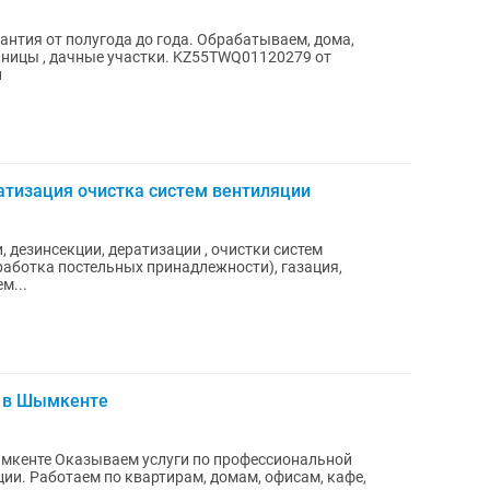
антия от полугода до года. Обрабатываем, дома,
иницы , дачные участки. KZ55TWQ01120279 от
н
атизация очистка систем вентиляции
 дезинсекции, дератизации , очистки систем
аботка постельных принадлежности), газация,
м...
 в Шымкенте
фессиональной
м, кафе,