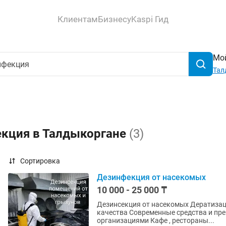
Клиентам
Бизнесу
Kaspi Гид
Мой
Тал
екция в Талдыкоргане
(3)
Сортировка
Дезинфекция от насекомых
10 000 - 25 000 ₸
Дезинсекция от насекомых Дератизация от грызунов Дезинфекция от вирусов 100% гарантия
качества Современные средства и препараты с запахом и без запаха Работаем с
организациями Кафе , рестораны...