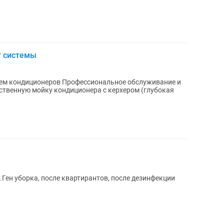
т системы
фессиональное обслуживание и
ственную мойку кондиционера с керхером (глубокая
Ген уборка, после квартирантов, после дезинфекции