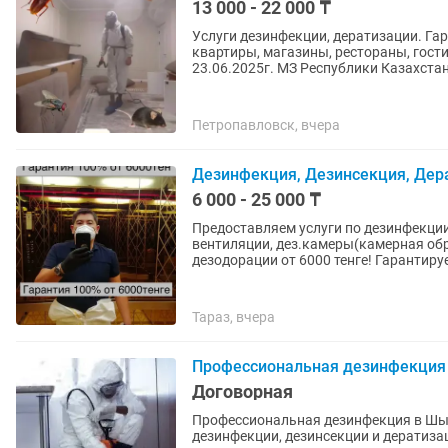
13 000 - 22 000 ₸
Услуги дезинфекции, дератизации. Гар
квартиры, магазины, рестораны, гост
23.06.2025г. МЗ Республики Казахста
Петропавловск, вчера
Дезинфекция, Дезинсекция, Дер
6 000 - 25 000 ₸
Предоставляем услуги по дезинфекции,
вентиляции, дез.камеры(камерная обр
дезодорации от 6000 тенге! Гарантируе
Тараз, вчера
Профессиональная дезинфекция
Договорная
Профессиональная дезинфекция в Шымкенте Оказываем услуги по про
дезинфекции, дезинсекции и дератизации. Работаем по квартирам, домам, офиса