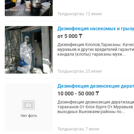
Талдыкорган, 12 июня
Дезинфекция насекомых и грыз
от 5 000 ₸
Дизенфекция Клопов,Тараканы. Качес
муравьев и других вредителей гаранти
кандала (клопы) тараканы мухи...
Талдыкорган, 25 июня
Дезинфекция дезинсекция дерати
10 000 - 50 000 ₸
Дезинфекция дезинсекция дератизация от всех вид
тараканов От блох бурге От Муравьев кумырска Гарантия качества 100% Работаем без
выходных Выезжаем районы по...
Талдыкорган, 7 июля