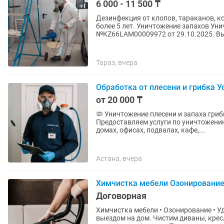
6 000 - 11 500 ₸
Дезинфекция от клопов, тараканов, комаров, от мух. Работаем 
более 5 лет. Уничтожение запахов Уничтожение вредителей. Номер лицензии
№KZ66LAM00009972 от 29.10.2025. Вы
Тараз, вчера
Обработка от плесени и грибка 
от 20 000 ₸
🦠 Уничтожение плесени и запаха грибка Профессиональная обработка поме
Предоставляем услуги по уничтожению
домах, офисах, подвалах, кафе,...
Астана, вчера
Химчистка мебели Озонирование
Договорная
Химчистка мебели • Озонирование • Удаление запахов Выпо
выездом на дом. Чистим диваны, кресл