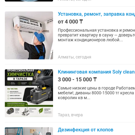
Установка, ремонт, заправка ко
от 4 000 ₸
Профессиональная установка и ремонт кондицион
превратит квартиру в сауну — доверь
монтаж кондиционеров любой...
Алматы, сегодня
Клининговая компания Soly clean
3 000 - 15 000 ₸
Самые низкие цены в городе Работаем 24/7 Профессиональный услуги химчи
мебели!, диваны 8000-15000 тг кресла 2000-5000тг матрасы5000-10000 тг ковров кв м 400тг
ковролин кв м...
Тараз, вчера
Дезинфекция от клопов