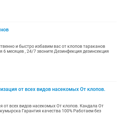
унов
твенно и быстро избавим вас от клопов тараканов
я 6 месяцев , 24/7 звоните Дезинфекция дезинсекция
зация от всех видов насекомых От клопов.
ов насекомых От клопов. Кандала От