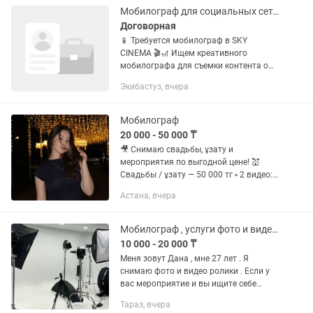
16 pro max📱 •...
Мобилограф для социальных сетей
Договорная
📱 Требуется мобилограф в SKY
CINEMA 🎬🎢 Ищем креативного
мобилографа для съемки контента о
кинотеатре и аттракционах SKY
Экибастуз, вчера
CINEMA. Обязанности: • Работа 3–4
дня в неделю. • Съемка качественных
Reels,...
Мобилограф
20 000 - 50 000 ₸
🎥 Снимаю свадьбы, ұзату и
мероприятия по выгодной цене! 💒
Свадьбы / ұзату — 50 000 тг ▫️ 2 видео:
основное + короткое (20–30 сек для
Астана, вчера
Reels / Stories) 👶 Выписка,
мероприятия (2–3 часа) — 20 000...
Мобилограф , услуги фото и видео съемки
10 000 - 20 000 ₸
Меня зовут Дана , мне 27 лет . Я
снимаю фото и видео ролики . Если у
вас мероприятие и вы ищите себе
Мобилографа по самой низкой цене. То
Тараз, вчера
я готова вам предложить свои услуги