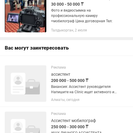
30 000 - 50 000 ₸
Фото и видеосъемка на
профессиональную камеру
+мобилограф Цена договорная Тел:
Талдыкорган, 2 июля
Вас могут заинтересовать
Реклама
ассистент
200 000 - 500 000 ₸
Вакансия: Ассистент руководителя
Напишите на Clinic ищет активного и
ответственного ассистента с навыками
Алматы, сегодня
SMM и мобилографии, который
поможет развивать социальные сети
клиники и организовывать...
Реклама
Ассистент мобилограф
250 000 - 300 000 ₸