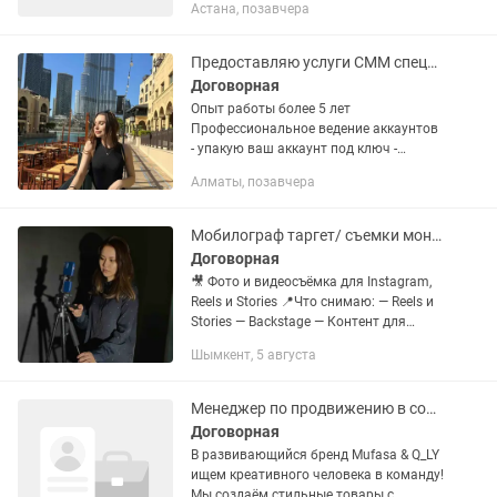
Астана, позавчера
(Reels, сторис и др.) Ведение аккаунтов
и публикация...
Предоставляю услуги СММ специалиста Мобилографа/Таргетолога
Договорная
Опыт работы более 5 лет
Профессиональное ведение аккаунтов
- упакую ваш аккаунт под ключ -
создание визуала - ведение контента
Алматы, позавчера
(Stories Пост Reels) - Фото/видео съемки
(iPhone 15 pro) - монтаж для...
Мобилограф таргет/ съемки монтаж /смм / обучение экспертные видео/утренники
Договорная
🎥 Фото и видеосъёмка для Instagram,
Reels и Stories 📍Что снимаю: — Reels и
Stories — Backstage — Контент для
Instagram — Утренники и выпускные —
Шымкент, 5 августа
Ашық сабақ — Личные и экспетные
видео Есть...
Менеджер по продвижению в социальных сетях
Договорная
В развивающийся бренд Mufasa & Q_LY
ищем креативного человека в команду!
Мы создаём стильные товары с