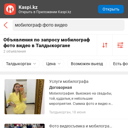
Kaspi.kz
Открыть
Открыть в Приложении Kaspi.kz
Объявления по запросу мобилограф
фото видео в Талдыкоргане
2 объявления
Талдыкорган
Цена
Возможен выезд
Есть фо
Услуги мобилографа
Договорная
Мобилография. Выезжаю на свадьбы,
той, құдалық и небольшие
мероприятия. Съемка фото и видео на
телефон, монтаж Reels и Stories.
Талдыкорган, 18 июня
Фото видеосъемка и мобилография