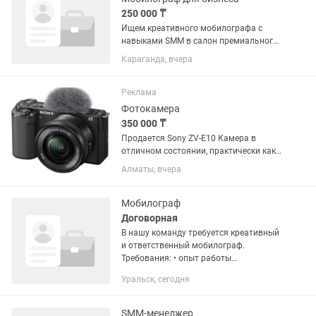
250 000 ₸
Ищем креативного мобилографа с
навыками SMM в салон премиального
керамогранита и сантехники Prime
Караганда, вчера
Surface. Если ты любишь создавать
стильный контент, следишь за
трендами и хочешь развиваться в
Реклама
сфере...
Фотокамера
350 000 ₸
Продается Sony ZV-E10 Камера в
отличном состоянии, практически как
новая. Использовалась очень
Алматы, вчера
бережно, всего 4–5 съемок. ✅ Без
каких-либо дефектов ✅ Без царапин, в
идеальном состоянии ✅ Отлично...
Мобилограф
Договорная
В нашу команду требуется креативный
и ответственный мобилограф.
Требования: • опыт работы
мобилографам желателен; • умение
Уральск, сегодня
снимать качественные фото и видео на
телефон; • грамотный монтаж Reels,...
SMM-менеджер