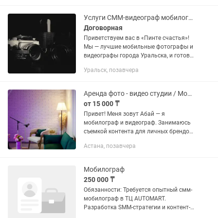
Мобилографии . Пиши мне :
Услуги CMM-видеограф мобилограф
Договорная
Приветствуем вас в «Пинте счастья»!
Мы — лучшие мобильные фотографы и
видеографы города Уральска, и готовы
предложить вам самые низкие цены на
Уральск, позавчера
услуги по съемке фото и видео! Наша
команда...
Аренда фото - видео студии / Мобилограф / видеограф
от 15 000 ₸
Привет! Меня зовут Абай — я
мобилограф и видеограф. Занимаюсь
съемкой контента для личных брендов
и бизнеса. У меня есть собственная
Астана, позавчера
студия, где можно снять: • экспертные
видео • подкасты •...
Мобилограф
250 000 ₸
Обязанности: Требуется опытный смм-
мобилограф в ТЦ AUTOMART.
Разработка SMM-стратегии и контент-
плана Съёмка и монтаж фото/видео