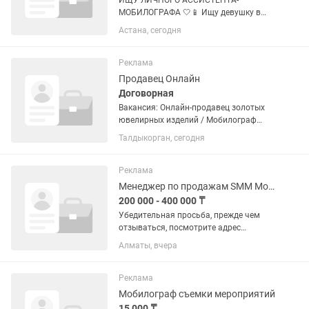
ИЩУ ЛИЧНОГО АССИСТЕНТА-
МОБИЛОГРАФА 🤍📱 Ищу девушку в
качестве личного ассистента и
Астана, сегодня
мобилографа в одном лице. Мне нужен
дисциплинированный, ответственный
и организованный человек, который
Реклама
умеет быть...
Продавец Онлайн
Договорная
Вакансия: Онлайн-продавец золотых
ювелирных изделий / Мобилограф
Ищем девушку, которая любит
Талдыкорган, сегодня
украшения, умеет красиво снимать на
телефон и хочет зарабатывать в сфере
онлайн-продаж. В обязанности...
Реклама
Менеджер по продажам SMM Мобилограф
200 000 - 400 000 ₸
Убедительная просьба, прежде чем
отзываться, посмотрите адрес
рабочего места! Не занимайте время,
Алматы, вчера
если вам далеко‼️‼️ Ежедневная фото- и
видеосъемка продукции (торты, пироги,
десерты, процесс...
Реклама
Мобилограф съемки мероприятий
15 000 ₸