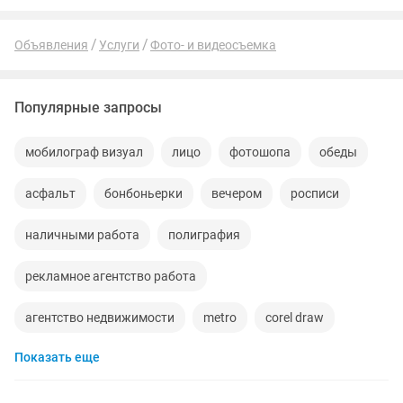
Объявления
Услуги
Фото- и видеосъемка
Популярные запросы
мобилограф визуал
лицо
фотошопа
обеды
асфальт
бонбоньерки
вечером
росписи
наличными работа
полиграфия
рекламное агентство работа
агентство недвижимости
metro
corel draw
Показать еще
одежды оборудование
55 диск
новая книга
зона отдыха
специалист по кадрам