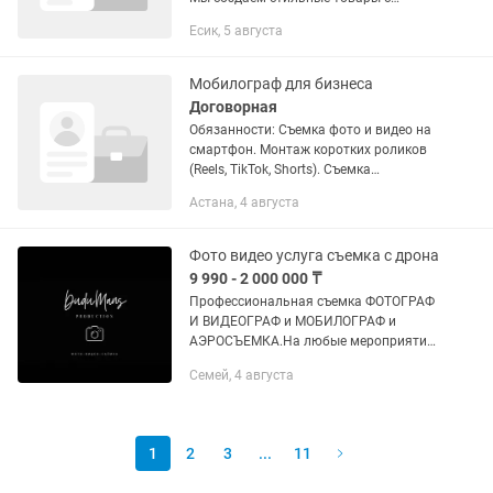
сильной эстетикой: 🦁 Mufasa —
Есик, 5 августа
премиальные наборы для пикника и
путешествий ⌚ Q_LY — современные...
Мобилограф для бизнеса
Договорная
Обязанности: Съемка фото и видео на
смартфон. Монтаж коротких роликов
(Reels, TikTok, Shorts). Съемка
ассортимента, новинок, процессов и
Астана, 4 августа
атмосферы магазина. Участие в
создании идей для...
Фото видео услуга съемка с дрона
9 990 - 2 000 000 ₸
Профессиональная съемка ФОТОГРАФ
И ВИДЕОГРАФ и МОБИЛОГРАФ и
АЭРОСЪЕМКА.На любые мероприятия
Опыт работы в Фото и Видео съемке 4
Семей, 4 августа
года Работаем с ИП и ТОО,ФОТОГРАФ С
ИП. Цена договорная,зависит от...
1
2
3
...
11