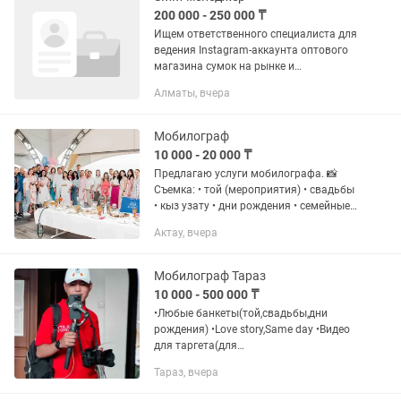
200 000 - 250 000 ₸
Ищем ответственного специалиста для
ведения Instagram-аккаунта оптового
магазина сумок на рынке и
привлечения новых клиентов. Условия
Алматы, вчера
работы: График работы: с 08:00 до
18:00. Обязанности: Приезжать...
Мобилограф
10 000 - 20 000 ₸
Предлагаю услуги мобилографа. 📸
Съемка: • той (мероприятия) • свадьбы
• кыз узату • дни рождения • семейные
и домашние события 🎥 Формат: • фото
Актау, вчера
и видео • сторис, короткие ролики •
живая,...
Мобилограф Тараз
10 000 - 500 000 ₸
•Любые банкеты(той,свадьбы,дни
рождения) •Love story,Same day •Видео
для таргета(для
салонов,курсов,бизнеса) •Видео для
Тараз, вчера
продажи машин •Видео для
выпускников и т.д Снимаем на: • iPhone