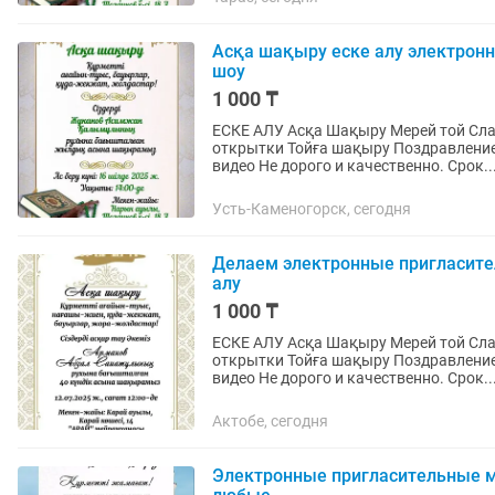
Асқа шақыру еске алу электрон
шоу
1 000 ₸
ЕСКЕ АЛУ Асқа Шақыру Мерей той Сл
открытки Тойға шақыру Поздравление 
видео Не дорого и качественно. Срок..
Усть-Каменогорск, сегодня
Делаем электронные пригласите
алу
1 000 ₸
ЕСКЕ АЛУ Асқа Шақыру Мерей той Сл
открытки Тойға шақыру Поздравление 
видео Не дорого и качественно. Срок..
Актобе, сегодня
Электронные пригласительные м