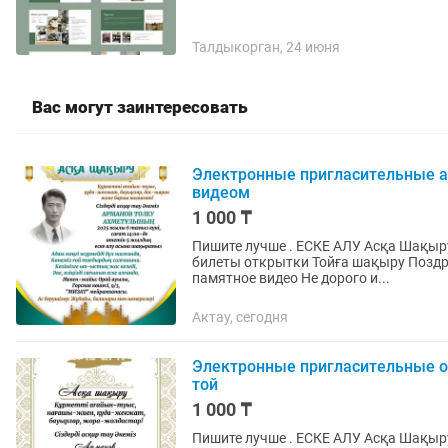
Талдыкорган, 24 июня
Вас могут заинтересовать
Электронные пригласительные а
видеом
1 000 ₸
Пишите лучше . ЕСКЕ АЛУ Асқа Шақыр
билеты открытки Тойға шақыру Поздра
памятное видео Не дорого и...
Актау, сегодня
Электронные пригласительные о
той
1 000 ₸
Пишите лучше . ЕСКЕ АЛУ Асқа Шақыру Мерей той Слайд шоу Электронные пригласительные