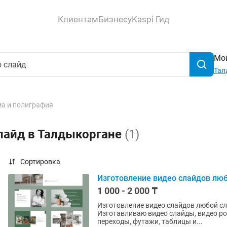
Клиентам
Бизнесу
Kaspi Гид
Мой
Тал
а и полиграфия
лайд в Талдыкоргане
(1)
Сортировка
Изготовление видео слайдов люб
1 000 - 2 000 ₸
Изготовление видео слайдов любой сло
Изготавливаю видео слайды, видео ро
переходы, футажи, таблицы и...