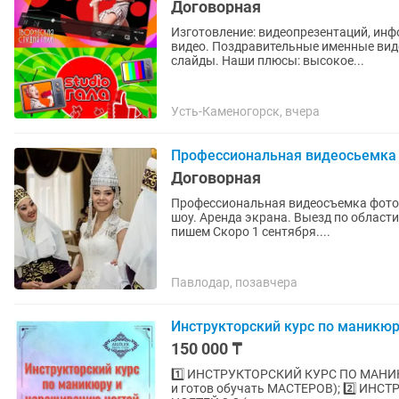
Договорная
Изготовление: видеопрезентаций, инф
видео. Поздравительные именные виде
слайды. Наши плюсы: высокое...
Усть-Каменогорск, вчера
Профессиональная видеосьемка
Договорная
Профессиональная видеосъемка фотос
шоу. Аренда экрана. Выезд по области
пишем Скоро 1 сентября....
Павлодар, позавчера
Инструкторский курс по маникю
150 000 ₸
1️⃣ ИНСТРУКТОРСКИЙ КУРС ПО МАНИК
и готов обучать МАСТЕРОВ); 2️⃣ 