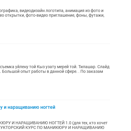
ографика, видеодизайн логотипа, анимация из фото и
о открытки, фото-видео приглашение, фоны, футажи,
ъемка уйлену той Кыз узату мерей той. Тилашар. Слайд
. Большой опыт работы в данной сфере. . По заказам
ру и наращиванию ногтей
ЮРУ И НАРАЩИВАНИЮ НОГТЕЙ 1.0 (для тех, кто хочет
ИНСТРУКТОРСКИЙ КУРС ПО МАНИКЮРУ И НАРАЩИВАНИЮ