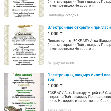
билеты открытки Тойға шақыру Поздра
памятное видео Не дорого и...
Павлодар, сегодня
Электронные открытки пригласи
1 000 ₸
Пишите лучше . ЕСКЕ АЛУ Асқа Шақыр
билеты открытки Тойға шақыру Поздра
памятное видео Не дорого и...
Атырау, сегодня
Электрондық шақыру билеті эле
той
1 000 ₸
ЕСКЕ АЛУ Асқа Шақыру Мерей той Сл
открытки Тойға шақыру Поздравление 
видео Не дорого и качественно. Срок..
Тараз, сегодня