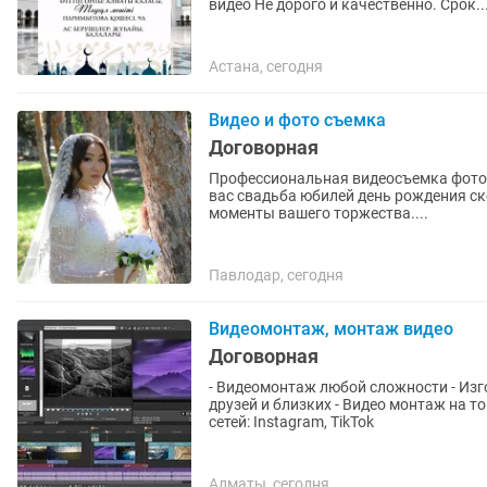
видео Не дорого и качественно. Срок..
Астана, сегодня
Видео и фото съемка
Договорная
Профессиональная видеосъемка фотос
вас свадьба юбилей день рождения с
моменты вашего торжества....
Павлодар, сегодня
Видеомонтаж, монтаж видео
Договорная
- Видеомонтаж любой сложности - Изг
друзей и близких - Видео монтаж на 
сетей: Instаgrаm, ТikТоk
Алматы, сегодня