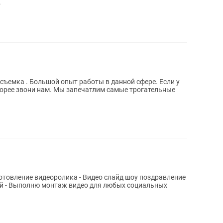
.
ъемка . Большой опыт работы в данной сфере. Если у
корее звони нам. Мы запечатлим самые трогательные
отовление видеоролика - Видео слайд шоу поздравление
той - Выполню монтаж видео для любых социальных