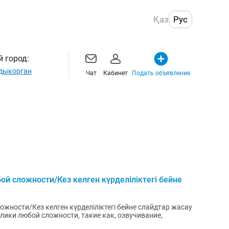
Қаз
Рус
 город:
дыкорган
Чат
Кабинет
Подать объявление
ой сложности/Кез келген күрделіліктегі бейне
жности/Кез келген күрделіліктегі бейне слайдтар жасау
лики любой сложности, такие как, озвучивание,