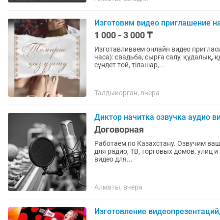
Изготовим видео приглашение н
1 000 - 3 000 ₸
Изготавливаем онлайн видео пригласи
часа): свадьба, сырға салу, құдалық, қ
сүндет той, тілашар,...
Талдыкорган, вчера
Диктор начитка озвучка аудио ви
Договорная
Работаем по Казахстану. Озвучим ваш
для радио, ТВ, торговых домов, улиц и
видео для...
Алматы, вчера
Изготовление видеопрезентаций,