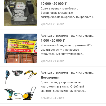
10 000 - 20 000 ₸
Сдам в Аренду трамбовки .
Бензиновые дизельные
электрические.Виброноги.Виброплиты.
Уральск, 25 июля
Аренда строительных инструментов и оборудования
1 000 - 20 000 ₸
Компания «Аренда инструментов 07»
оказывает услуги по аренде
строительных инструментов и
оборудования. Адрес Шолохова 38
Уральск, 24 июля
база «Батыс Дилижанс» График
работы с 9:00 - до 18:00 (доставка с
8:00 - до...
Аренда строительных инструментов
Договорная
Сдам в аренду строительные
инструменты, в сутки Отбойный
молоток 5000 Виброплита 9000
Трамбовка электрические 9000
Алматы, 24 июля
Перфоратор большой SD max 4000
Сварочный аппарат 300 А 3000