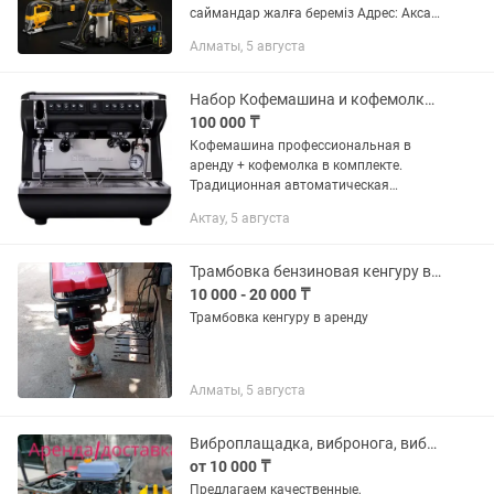
саймандар жалға береміз Адрес: Аксай
1а 27 Б/1 ( напротив кар сити) Быстро,
Алматы, 5 августа
удобно, недорого! В чистом и рабочем
состоянии Надёжный инструмент для...
Набор Кофемашина и кофемолка профессиональные в аренду. Кофейни и рестораны
100 000 ₸
Кофемашина профессиональная в
аренду + кофемолка в комплекте.
Традиционная автоматическая
кофемашина Nuova Simonelli appia Life
Актау, 5 августа
Compact 2 Gr V, с подключением к
водопроводу, предназначена для...
Трамбовка бензиновая кенгуру в аренду
10 000 - 20 000 ₸
Трамбовка кенгуру в аренду
Алматы, 5 августа
Виброплащадка, вибронога, виброплита,трамбовка,кенгуру
от 10 000 ₸
Предлагаем качественные,