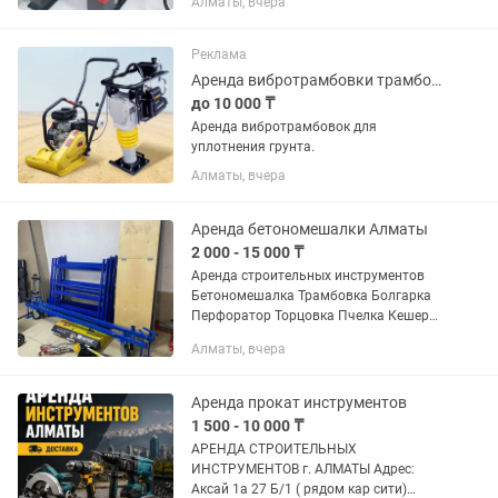
Алматы, вчера
напротив кар сити) Быстро, удобно,
недорого! В чистом и рабочем
состоянии Надежный инструмент для
Реклама
вашего ремонта! ...
Аренда вибротрамбовки трамбовки
до 10 000 ₸
Аренда вибротрамбовок для
уплотнения грунта.
Алматы, вчера
Аренда бетономешалки Алматы
2 000 - 15 000 ₸
Аренда строительных инструментов
Бетономешалка Трамбовка Болгарка
Перфоратор Торцовка Пчелка Кешер
мойка Пылесос Отбойник Алмазный
Алматы, вчера
дрель Лестница стремянка Триммер
Каток Культиватор Жираф Шлиф...
Аренда прокат инструментов
1 500 - 10 000 ₸
АРЕНДА СТРОИТЕЛЬНЫХ
ИНСТРУМЕНТОВ г. АЛМАТЫ Адрес:
Аксай 1а 27 Б/1 ( рядом кар сити)