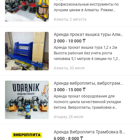
профессиональные инструменты по
лучшим ценам в Алматы. Режим
работы: с 9:00 до 20:00 Адрес:
Алматы, 2 августа
г.Алматы, мкр. Шугыла, ул.Жунисова
10/2 Доставка работает в любую точку
г....
Аренда прокат вышка туры Алматы
2 000 - 10 000 ₸
Аренда прокат вышка тура 1,2 х 2м
Высота рабочая без учета роста
человека 5,1 метров 4 секции по 1,2
метров Самовывоз возле карсити Или
Алматы, 30 июля
доставка отдельная Также есть все
необходимые инструменты...
Аренда виброплиты, вибротрамбовки и глубинного вибратора по бетону
3 000 - 15 000 ₸
Аренда прокат оборудования для
полного цикла качественной укладки
бетона. Виброплиты, трамбовки и
глубинные вибраторы по бетону.
Атырау, 28 июля
Полный пакет документов, широкий
ассортимент.
Аренда Виброплита Трамбовка Вибронога
6 000 - 8 000 ₸