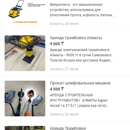
Виброплита - это механическое
устройство, используемое для
уплотнения грунта, асфальта, бетона
или других материалов. Она состоит из
Алматы, 28 июля
металлической базы с встроенным
двигателем, который создает...
Аренда трамбовка Алматы
9 000 ₸
Аренда электрической трамбовки в
Алматы • 9000 тг в сутки Самовывоз
Толе би Яссауи или доставка Яндекс
Болгарка Штроборез Перфораторы
Алматы, 27 июля
Вышка тура Рохля Торцовка Лестница
Краскопульт...
Прокат шлифовальная машина
4 500 ₸
АРЕНДА СТРОИТЕЛЬНЫХ
ИНСТРУМЕНТОВ г. АЛМАТЫ Адрес:
Аксай 1а 27 Б/1 ( рядом кар сити)
Быстро, удобно, недорого! В чистом и
Алматы, 26 июля
рабочем состоянии Надежный
инструмент для вашего ремонта!
Доставка по городу...
Аренда Трамбовки