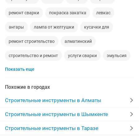
ремонт сварки
покраска закатка
левкас
ангары
лампа от желтушки
кусачки для
ремонт строительство
алматинский
строительство и ремонт
услуги сварки
эмульсия
Показать еще
монтажный пояс
перекрытия
забиваем
кафе кафе
палатка
220v
покраска эмульсия
Похожие в городах
гравий
сухой паёк
левкас покраска
Строительные инструменты в Алматы
Строительные инструменты в Шымкенте
Строительные инструменты в Таразе