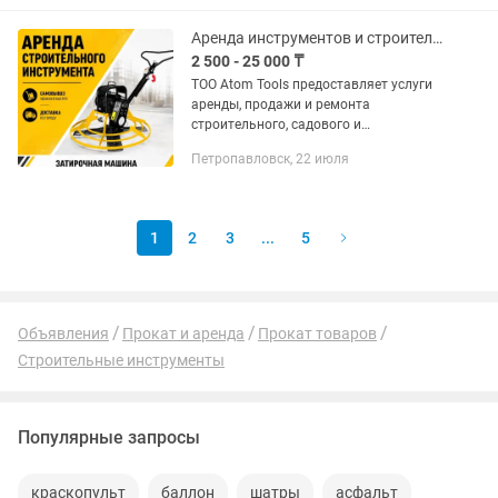
Аренда инструментов и строительного оборудования
2 500 - 25 000 ₸
ТОО Atom Tools предоставляет услуги
аренды, продажи и ремонта
строительного, садового и
промышленного инструмента в
Петропавловск, 22 июля
Петропавловске. Работаем с
физическими и юридическими лицами.
Предоставляем полный...
1
2
3
...
5
Объявления
Прокат и аренда
Прокат товаров
Строительные инструменты
Популярные запросы
краскопульт
баллон
шатры
асфальт