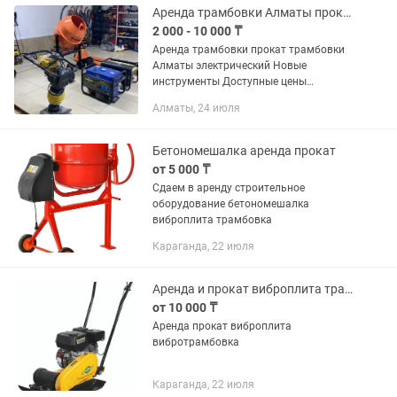
Газовая пушка 25 Квт...
Аренда трамбовки Алматы прокат
2 000 - 10 000 ₸
Аренда трамбовки прокат трамбовки
Алматы электрический Новые
инструменты Доступные цены
Доставка Скидки постоянным
Алматы, 24 июля
клиентам Самовывоз мкр Аксай , толе
би яссауи возле карсити Также есть
все...
Бетономешалка аренда прокат
от 5 000 ₸
Сдаем в аренду строительное
оборудование бетономешалка
виброплита трамбовка
Караганда, 22 июля
Аренда и прокат виброплита трамбовка строительного инструмента
от 10 000 ₸
Аренда прокат виброплита
вибротрамбовка
Караганда, 22 июля