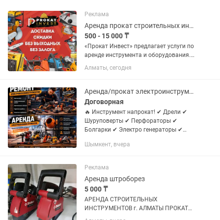
Реклама
Аренда прокат строительных инструментов оборудования электро алматы бенза
500 - 15 000 ₸
«Прокат Инвест» предлагает услуги по
аренде инструмента и оборудования.
Наш адрес (есть доставка): г. Алматы,
Алматы, сегодня
ул. Кабдолова 22б (уг. Саина)
Работаем без выходных с 9:00 до
18:00. Подробнее на...
Аренда/прокат электроинструмента ремонт продажа запчастей
Договорная
🔥 Инструмент напрокат! ✔ Дрели ✔
Шуруповерты ✔ Перфораторы ✔
Болгарки ✔ Электро генераторы ✔
Компрессор ✔ бетономешалка ✔
Шымкент, вчера
газонокосилка ✔ Трамбовка ✔
Культиватор ✔ Виброплиту ✔
Асфальторез ✔...
Реклама
Аренда штроборез
5 000 ₸
АРЕНДА СТРОИТЕЛЬНЫХ
ИНСТРУМЕНТОВ г. АЛМАТЫ ПРОКАТ
ПЛЮС Адрес: Аксай 1а 27 Б/1 (