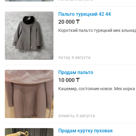
Пальто турецкий 42 44
20 000 ₸
Короткий пальто турецкий мех алына
Актау, 6 августа
Продам пальто
10 000 ₸
Кашемир, состояние новое. Мех норка
Алматы, 6 августа
Продам куртку пуховая