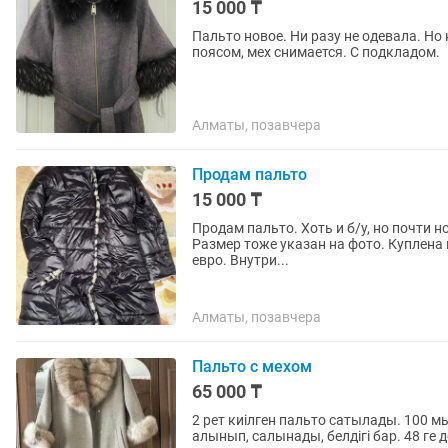
15 000 ₸
Пальто новое. Ни разу не одевала. Но
поясом, мех снимается. С подкладом.
Алматы, позавчера
Продам пальто
15 000 ₸
Продам пальто. Хоть и б/у, но почти 
Размер тоже указан на фото. Куплена в
евро. Внутри...
Алматы, позавчера
Пальто с мехом
65 000 ₸
2 рет киілген пальто сатылады. 100 
алынып, салынады, белдігі бар. 48 ге 