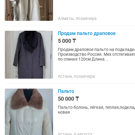
Алматы, позавчера
Продам пальто драповое
5 000 ₸
Продам драповое пальто на подкладке.
Производство Россия. Мех отстегивае
по спинке 120см Длина...
Астана, позавчера
Пальто
50 000 ₸
Пальто болонь, лёгкая, теплая,подкл
новая
Астана, 6 августа