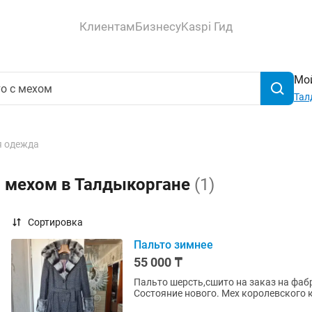
Клиентам
Бизнесу
Kaspi Гид
Мой
Тал
 одежда
с мехом в Талдыкоргане
(1)
Сортировка
Пальто зимнее
55 000 ₸
Пальто шерсть,сшито на заказ на фаб
Состояние нового. Мех королевского 