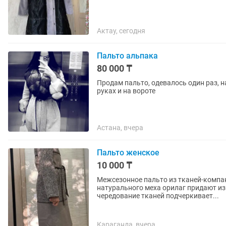
Актау, сегодня
Пальто альпака
80 000 ₸
Продам пальто, одевалось один раз, 
руках и на вороте
Астана, вчера
Пальто женское
10 000 ₸
Межсезонное пальто из тканей-компан
натурального меха орилаг придают и
чередование тканей подчеркивает...
Караганда, вчера