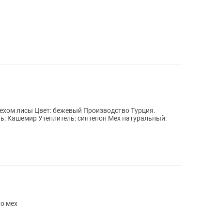
изводство Турция.
нь: Кашемир Утеплитель: синтепон Мех натуральный:
ко мех