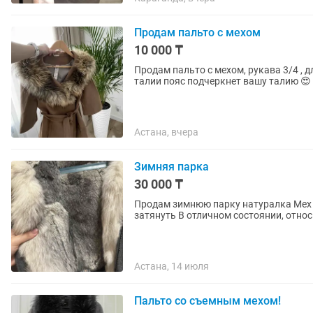
Продам пальто с мехом
10 000 ₸
Продам пальто с мехом, рукава 3/4 , 
талии пояс подчеркнет вашу талию 😍
Астана, вчера
Зимняя парка
30 000 ₸
Продам зимнюю парку натуралка Мех полностью снимается, остается пальто На талии можно
затянуть В отличном состоянии, 
Астана, 14 июля
Пальто со съемным мехом!