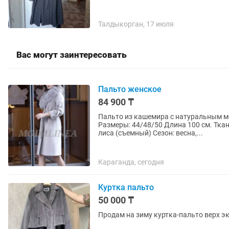
Талдыкорган, 17 июля
Вас могут заинтересовать
Пальто женское
84 900 ₸
Пальто из кашемира c натуральным мехом лисы Цвет: бежевый Про
Размеры: 44/48/50 Длина 100 см. Тка
лиса (съемный) Сезон: весна,...
Караганда, сегодня
Куртка пальто
50 000 ₸
Продам на зиму куртка-пальто верх э