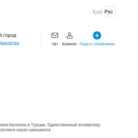
Қаз
Рус
 город:
дыкорган
Чат
Кабинет
Подать объявление
рике Баллиза в Турции. Единственный экземпляр.
кролика окрас шиншилла .