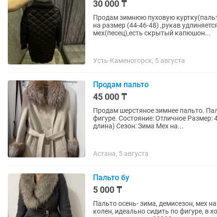
30 000 ₸
Продам зимнюю пуховую куртку(пальт
на размер (44-46-48) ,рукав удлиняет
мех(песец),есть скрытый капюшон...
Усть-Каменогорск, 5 августа
Продам пальто
45 000 ₸
Продам шерстяное зимнее пальто. Паль
фигуре. Состояние: Отличное Размер: 46 Цвет: Молочный Длина: Миди (очень комфортная
длина) Сезон: Зима Мех на...
Астана, 5 августа
Пальто бу
5 000 ₸
Пальто осень- зима, демисезон, мех н
колен, идеально сидить по фигуре, в 