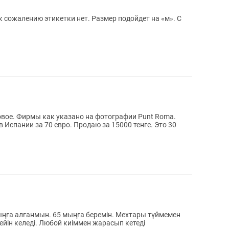
 к сожалению этикетки нет. Размер подойдет на «м». С
новое. Фирмы как указано на фотографии Punt Roma.
 Испании за 70 евро. Продаю за 15000 тенге. Это 30
мыңға алғанмын. 65 мыңға беремін. Мехтары түймемен
дейін келеді. Любой киіммен жарасып кетеді