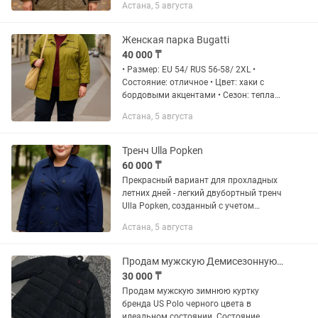
Астана, 5 августа
как новая • Легкая и удобная •
Функциональные карманы на...
Женская парка Bugatti
40 000 ₸
• Размер: EU 54/ RUS 56-58/ 2XL •
Состояние: отличное • Цвет: хаки с
бордовыми акцентами • Сезон: теплая
осень-весна/ прохладные летние
Астана, 5 августа
вечера Фото на модели сгенерировано
ИИ для демонстрации...
Тренч Ulla Popken
60 000 ₸
Прекрасный вариант для прохладных
летних дней - легкий двубортный тренч
Ulla Popken, созданный с учетом
комфорта и стиля. • Размер: EU 50/ RU
Астана, 5 августа
56 • Глубокий синий цвет • Идеален для
теплой осени/весны...
Продам мужскую Демисезонную куртку бренда US Polo в хорошем состоянии.
30 000 ₸
Продам мужскую зимнюю куртку
бренда US Polo черного цвета в
идеальном состоянии. Состояние