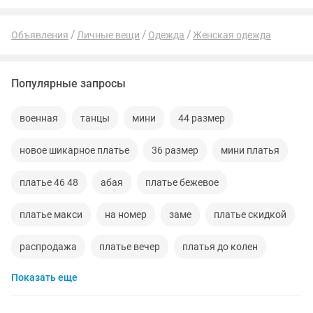
Объявления
Личные вещи
Одежда
Женская одежда
Популярные запросы
военная
танцы
мини
44 размер
новое шикарное платье
36 размер
мини платья
платье 46 48
абая
платье бежевое
платье макси
на номер
заме
платье скидкой
распродажа
платье вечер
платья до колен
Показать еще
пайетки
платье отличного качество
на пояс
белье
платье выход
платье на выход