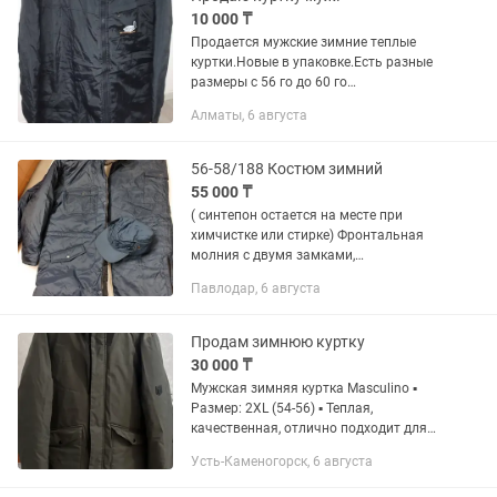
10 000 ₸
Продается мужские зимние теплые
куртки.Новые в упаковке.Есть разные
размеры с 56 го до 60 го
размера.Звоните .
Алматы, 6 августа
56-58/188 Костюм зимний
55 000 ₸
( синтепон остается на месте при
химчистке или стирке) Фронтальная
молния с двумя замками,
расстегивается как сверху, так и снизу
Павлодар, 6 августа
куртки Складки на спине для придания
дополнительной свободы...
Продам зимнюю куртку
30 000 ₸
Мужская зимняя куртка Masculino ▪️
Размер: 2XL (54-56) ▪️ Теплая,
качественная, отлично подходит для
зимы ▪️ Мембранная ткань — защищает
Усть-Каменогорск, 6 августа
от ветра и влаги ▪️ Носилась 1 сезон 💰
Цена: 30 000 тг (торг...