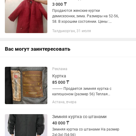
3 000 ₸
Продаются женские куртки
демисезонки, зима. Размеры на 52-56,
58. В хорошем состоянии. Цены :
Красная -3000тг, серая - 3000тг, темно -
Талдыкорган, 31 июля
синяя - 3000тг
Вас могут заинтересовать
Реклама
Куртка
85 000 ₸
⸻ Продается зимняя куртка с
капюшоном (размер 56) Теплая
зимняя куртка черного цвета в
Астана, вчера
отличном состоянии. Размер: 56 Цвет:
черный Подходит для холодной зимы,
хорошо сохраняет тепло. Без пятен и...
Зимняя куртка со штанами
40 000 ₸
Зимняя куртка со штанами На размер
2xl-3xl (54-56)