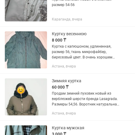
размер 54-56
Караганда, вчера
Куртку весеннюю
8 000 ₸
Куртка с капюшоном, удлиненная,
размер 56, ткань микрофайбер,
бирюзовый цвет. В очень хорошем
состоянии. Финская.
Астана, вчера
Зимняя куртка
60 000 ₸
Продам зимний пуховик новый из
верблюжей шерсти бренда Lasagrada.
Размеры 54,56. Воротник натуральная
норка. Новая
Астана, вчера
Куртка мужская
3 000 ₸