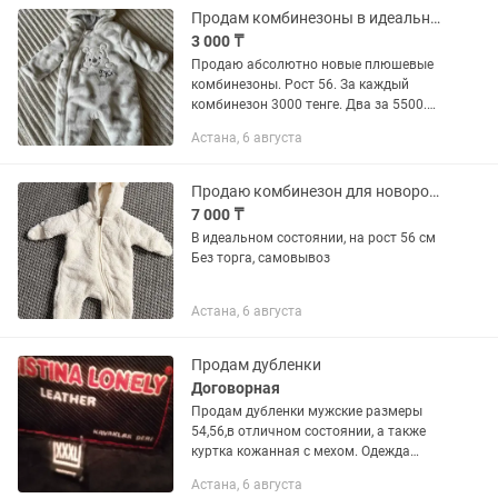
Продам комбинезоны в идеальном состоянии
3 000 ₸
Продаю абсолютно новые плюшевые
комбинезоны. Рост 56. За каждый
комбинезон 3000 тенге. Два за 5500.
Самовывоз, могу отправить курьером
Астана, 6 августа
за ваш счет.
Продаю комбинезон для новорожденного
7 000 ₸
В идеальном состоянии, на рост 56 см
Без торга, самовывоз
Астана, 6 августа
Продам дубленки
Договорная
Продам дубленки мужские размеры
54,56,в отличном состоянии, а также
куртка кожанная с мехом. Одежда
made in Turkey
Астана, 6 августа