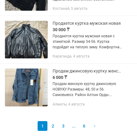
новой куртки. Носил очень редко и
Костанай, 5 августа
аккуратно. Новая такая стоит в
магазине очень дорого. Продаю по...
Продается куртка мужская новая
30 000 ₸
Продается куртка мужская новая с
этикеткой. Размер 54-56. Куртка
подойдет на теплую зиму. Комфортная
и красивая
Караганда, 4 августа
Продам джинсовую куртку женскую НОВУЮ. 48, 50 и 56 размеры
6 000 ₸
Продам женскую куртку джинсовую
НОВУЮ! Размеры: 48, 50 и 56.
Самовывоз. Район Алтын Орды.
Доставки нет. Могу передать через
Алматы, 4 августа
Яндекс курьера.
1
2
3
...
6