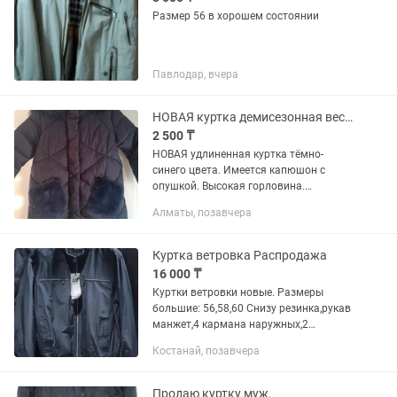
Размер 56 в хорошем состоянии
Павлодар, вчера
НОВАЯ куртка демисезонная весна - осень
2 500 ₸
НОВАЯ удлиненная куртка тёмно-
синего цвета. Имеется капюшон с
опушкой. Высокая горловина.
Наполнитель полиэстер Подклад
Алматы, позавчера
искусственный мех. С этикетками. Цена
стоит 6.990 тг, брали за 5 тыс. Отдам
за...
Куртка ветровка Распродажа
16 000 ₸
Куртки ветровки новые. Размеры
большие: 56,58,60 Снизу резинка,рукав
манжет,4 кармана наружных,2
внутренних. Пр.Абая 40/1 магазин
Костанай, позавчера
Одежда+Обувь,рядом с ТЦ Емшан
5этажка С 11 до 18 ч,в суб.с 11 до 17ч
Продаю куртку муж.