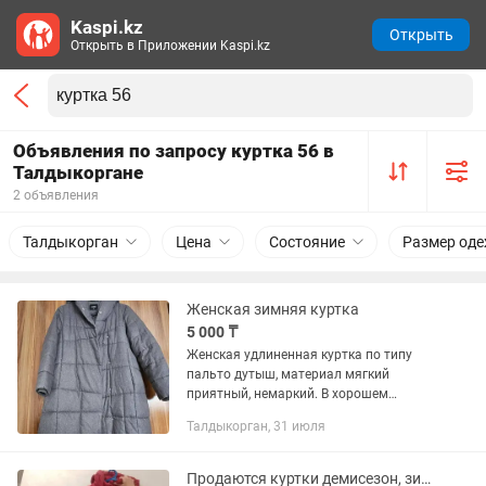
Kaspi.kz
Открыть
Открыть в Приложении Kaspi.kz
Объявления по запросу куртка 56 в
Талдыкоргане
2 объявления
Талдыкорган
Цена
Состояние
Размер од
Женская зимняя куртка
5 000 ₸
Женская удлиненная куртка по типу
пальто дутыш, материал мягкий
приятный, немаркий. В хорошем
состоянии. Подойдет на размер 52-56
Талдыкорган, 31 июля
Продаются куртки демисезон, зима