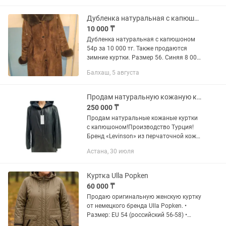
Дубленка натуральная с капюшоном 54р
10 000 ₸
Дубленка натуральная с капюшоном
54р за 10 000 тг. Также продаются
зимние куртки. Размер 56. Синяя 8 000
тг. Черная 15 000 тг.
Балхаш, 5 августа
Продам натуральную кожаную куртку
250 000 ₸
Продам натуральные кожаные куртки
с капюшоном!Производство Турция!
Бренд «Levinson» из перчаточной кожи!
Очень стильная модель для стильных
Астана, 30 июля
мужчин!Размеры есть 48 и
56.Ликвидация товара!
Куртка Ulla Popken
60 000 ₸
Продаю оригинальную женскую куртку
от немецкого бренда Ulla Popken. •
Размер: EU 54 (российский 56-58) •
Цвет: оливково-бежевый • Состояние: