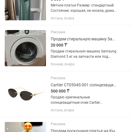
Мятное платье Размер: стандартный
Состояние: хорошая, не носила, дома
просто так лежат. Нежный мятный
Астана, вчера
цвет, атласная ткань, красиво
струящийся фасон. Элегантный верх с
мягкими складками. 📍 Астана 💰...
Реклама
Продам стиральную машину Samsung Diamond на запчасти
20 000 ₸
Продам стиральную машину Samsung
Diamond 5 кг на запчасти или под
восстановление. Барабан с
Конаев, вчера
трещинами. Внешнее состояние
хорошее, дверца и панель управления
целые. Продаётся целиком, не
Реклама
разбиралась....
Cartier CT0504S 001 солнцезащитные очки
500 000 ₸
Продаю оригинальные
солнцезащитные очки Cartier
Характеристики: • Бренд: Cartier •
Астана, вчера
Модель: CT0504S 001 • Пол: Женские •
Производство: Made in France • Размер:
58□16-135 • Категория линз: Category
Реклама
3...
Продам роскошное платье на Кыз узату