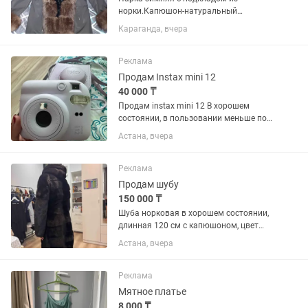
норки.Капюшон-натуральный
мех.Покупала за 180.Размер 46-
Караганда, вчера
48.Можно отстегнуть подклад и носить
весной и осенью.В хорошем состоянии.
Возможен торг!!!
Реклама
Продам Instax mini 12
40 000 ₸
Продам instax mini 12 В хорошем
состоянии, в пользовании меньше пол
года. Жаль что лежит без дела.
Астана, вчера
Продам тем кому это интересно будет
и кто будет пользоваться Думаю для
молодежи...
Реклама
Продам шубу
150 000 ₸
Шуба норковая в хорошем состоянии,
длинная 120 см с капюшоном, цвет
темно коричневый нет потертостей,
Астана, вчера
носила аккуратно. Варианты возможно
рассрочка. Торг
Реклама
Мятное платье
8 000 ₸