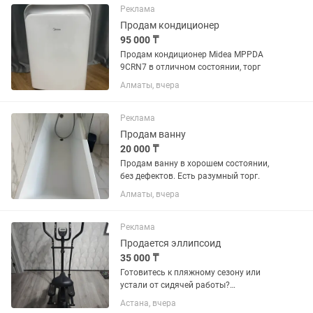
лапши, чебуреков и...
Реклама
Продам кондиционер
95 000 ₸
Продам кондиционер Midea MPPDA
9CRN7 в отличном состоянии, торг
Алматы, вчера
Реклама
Продам ванну
20 000 ₸
Продам ванну в хорошем состоянии,
без дефектов. Есть разумный торг.
Алматы, вчера
Реклама
Продается эллипсоид
35 000 ₸
Готовитесь к пляжному сезону или
устали от сидячей работы?
Эллиптический тренажер GF Power
Астана, вчера
ждет именно вас!• Плавный ход