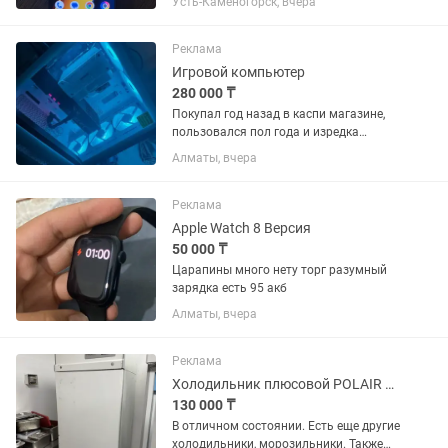
Усть-Каменогорск, вчера
встрече. Торг.
Реклама
Игровой компьютер
280 000 ₸
Покупал год назад в каспи магазине,
пользовался пол года и изредка
включал так как был занят работой на
Алматы, вчера
ноутбуке. Есть чеки. В магазине этот в
данный момент комп стоит 529 000
Процессор 12th Gen...
Реклама
Apple Watch 8 Версия
50 000 ₸
Царапины много нету торг разумный
зарядка есть 95 акб
Алматы, вчера
Реклама
Холодильник плюсовой POLAIR CM107-S и другие
130 000 ₸
В отличном состоянии. Есть еще другие
холодильники, морозильники. Также