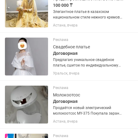
100 000 ₸
Элегантное платье в казахском
национальном стиле нежного кремово-
золотого цвета. Украшено красивой
Астана, вчера
вышивкой и декоративными
элементами. В комплекте — саукеле и
пояс . 🌸 Надевалось один раз,...
Реклама
Свадебное платье
Договорная
Предлагаю уникальное свадебное
платье, сшитое по индивидуальному
эскизу — второго такого нет.
Уральск, вчера
Идеальное состояние, надевалось
только один раз — только на свою
свадьбу. Платье было сшито в салоне
Реклама
Aiya...
Молокоотсос
Договорная
Продаётся новый электрический
молокоотсос MY-375 Покупала заранее
до родов, но, к сожалению, молоко не
Астана, вчера
пришло, поэтому малыш с рождения
на смеси. Молокоотсос ни разу не
использовался, состояние...
Реклама