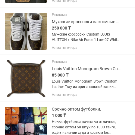
Алматы, вчера
классическими стилями рабочей
одежды, была изготовлена в Японии на
знаменитой фабрики Kaihara в...
Реклама
Мужские кроссовки кастомные LV x Nike Air Force 1 Low 07 White Gum
250 000 ₸
Мужские кроссовки Custom LOUIS
VUITTON x Nike Air Force 1 Low 07 White
Gum / DJ2739-100 Подробнее о товаре
Алматы, вчера
Размер: EUR 42 / US 8.5 / cm 26.5
оригинал канвас из сумки LOUIS
VUITTON Кроксы заказаны с...
Реклама
Louis Vuitton Monogram Brown Custom Leather Tray
85 000 ₸
Louis Vuitton Monogram Brown Custom
Leather Tray из оригинальной канвы
Louis Vuitton с монограммой станет
Алматы, вчера
идеальным аксессуаром для дома, где
можно хранить ключи, часы,
ювелирные изделия и многое...
Срочно оптом футболки.
1 000 ₸
Новые футболки, качество отличное,
срочно оптом 50 штук по 1000 тенге,
ещё в наличии худи и костюм los