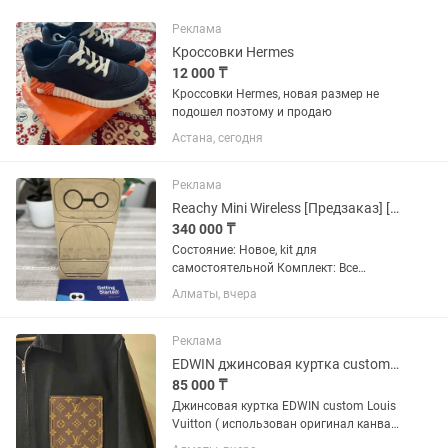
Реклама
Кроссовки Hermes
12 000 ₸
Кроссовки Hermes, новая размер не
подошел поэтому и продаю
Астана, сегодня
Реклама
Reachy Mini Wireless [Предзаказ] [Hugging Face]
340 000 ₸
Состояние: Новое, kit для
самостоятельной Комплект: Все
детали и инструкция (сборка 1 час).
Алматы, вчера
Открытый робот от Hugging Face.
Голова на 6 осях, антенны, камера,
микрофоны, динамики. Внутри свой...
Реклама
EDWIN джинсовая куртка custom Louis Vuitton / размер L / made in Japan
85 000 ₸
Джинсовая куртка EDWIN custom Louis
Vuitton ( использован оригинал канва )
Куртка EDWIN, вдохновленная