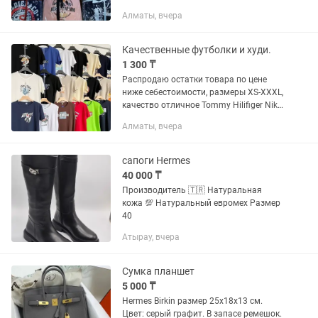
angeles новый. Для покупки пишите.
Алматы, вчера
Tommy Hilifiger Nike Adidas Puma Joma
New balance Asics Air...
Качественные футболки и худи.
1 300 ₸
Распродаю остатки товара по цене
ниже себестоимости, размеры XS-XXXL,
качество отличное Tommy Hilifiger Nike
Adidas Puma Joma New balance Asics
Алматы, вчера
Air max Hermes Prada Gucci Guess Ufc
Оригинал Скидки...
сапоги Hermes
40 000 ₸
Производитель 🇹🇷 Натуральная
кожа 💯 Натуральный евромех Размер
40
Атырау, вчера
Сумка планшет
5 000 ₸
Hermes Birkin размер 25х18х13 см.
Цвет: серый графит. В запасе ремешок.