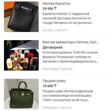
Hermes барсетка
29 990 ₸
Барсетка Hermes ! С подарочной
коробкой! Доставка бесплатно по
городу! Материал из натуральных
элементов кожи ! Для заказа напишите
Астана, 3 августа
на !
Винтаж миниатюры Hermes, Cartier, Lancome, Guy Laroche, Paloma Picasso
Договорная
Культовые ароматы 70-80-90-х в мини-
формате. Роскошные, глубокие по
звучанию, с яркой индивидуальностью
и харизмой. Классика. Винтаж.
Караганда, 3 августа
Оригинальность композиций Hermes
Caleche EDT от 7,5мл...
Продам сумку
10 000 ₸
Продам сумку Hermes в идеальном
состоянии,вообще не носили,цены
12000 тыс,покупали за 48 тыс,в
качестве Luxe
Павлодар, 3 августа