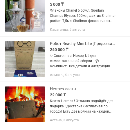
5 000 ₸
Флаконы Chanel 5 50мл, Guerlain
Champs Elysees 100мл, фактис Shalimar
parfum 7,5мл, Shalimar флакон-часы
165мл с коробкой, контейнер Hermes
Караганда, 5 августа
Caleche 75мл со сменным блоком с
кожаной отделкой. Флаконы...
Робот Reachy Mini Lite [Предзаказ] [Hugging Face]
240 000 ₸
✨ Состояние: Новое, kit для
самостоятельной сборки 📦
Комплект: Все детали и инструкция
(сборка 1 час). 📝 Открытый робот
Алматы, 4 августа
от Hugging Face. Голова на 6 осях,
антенны, камера, микрофоны,
динамики....
Hermes клатч
22 000 ₸
Клатч Hermes ! Отлично подойдёт для
подарка ! Доставка бесплатная по
городу! Есть две молнии на каждой
можно поставить код ! Для подробнее
Астана, 3 августа
напишите на !