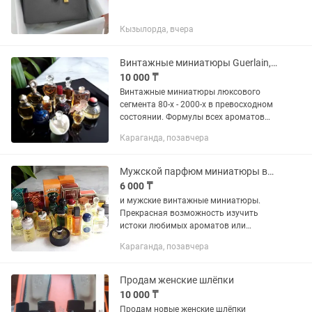
Кызылорда, вчера
Винтажные миниатюры Guerlain, Dior, Chanel, YSL, Nina Ricci, Cacharel
10 000 ₸
Винтажные миниатюры люксового
сегмента 80-х - 2000-х в превосходном
состоянии. Формулы всех ароматов
оригинальные, до реформулирования.
Караганда, позавчера
Poison Christian Dior esprit de parfum
5мл 30000 ❌...
Мужской парфюм миниатюры винтаж
6 000 ₸
и мужские винтажные миниатюры.
Прекрасная возможность изучить
истоки любимых ароматов или
пополнить коллекцию миниатюр.
Караганда, позавчера
Hermes Equipage EDT от 10мл 7000
Amazone EDT 7,5 мл в коробке 10000
Amazone...
Продам женские шлёпки
10 000 ₸
Продам новые женские шлёпки