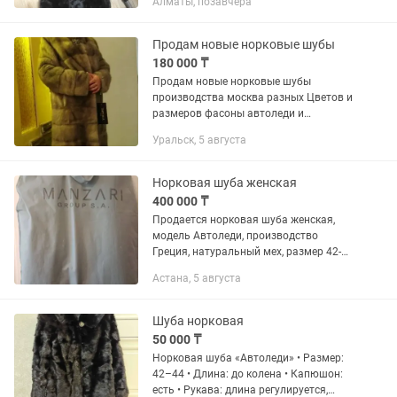
Алматы, позавчера
Продам новые норковые шубы
180 000 ₸
Продам новые норковые шубы
производства москва разных Цветов и
размеров фасоны автоледи и
трансформер
Уральск, 5 августа
Норковая шуба женская
400 000 ₸
Продается норковая шуба женская,
модель Автоледи, производство
Греция, натуральный мех, размер 42-
44. В отличном состоянии. Покупали в
Астана, 5 августа
Греции, г. Касторья. Одевала только на
"выход". Торг.
Шуба норковая
50 000 ₸
Норковая шуба «Автоледи» • Размер:
42–44 • Длина: до колена • Капюшон:
есть • Рукава: длина регулируется,