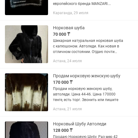
европейского бренда MANZARI.
Одевали 2 раза на выход. Мех густой ,
Караганда, 29 июля
без потертостей. В комплекте чехол
для хранения +вешалка....
Норковая шуба
70 000 ₸
Шикарная натуральная норковая шуба
с капюшоном. Автоледи. Как новая в
отличном состоянии. Отдаю почти
даром. Можете посмотреть цены на
Астана, 24 июля
эти модели
Продам норковую женскую шубу
170 000 ₸
Продам норковую женскую шубу,
автоледи. Цена 44-46. Цена 170000
тенге, есть торг. Звонить или пишите
Астана, 21 июля
Норковый Шубу Автоледи
128 000 ₸
Продаю Норковую Шубу. Раз мер 42