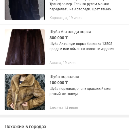
Трансформер. Если за рулем можно
переделать на Автоледи. Цвет темно
корич невый. Переливается. В хоро
Караганда, 19 июля
шем состоянии. В чехле с до
кументами. Находится на Юго
Востоке....
Шуба Автоледи норка
300 000 ₸
Шуба Автоледи норка брала за 1350$
продам или обмен на золотые изделия
Астана, 19 июля
Шуба норковая
100 000 ₸
Шуба норковая, очень красивый цвет
рыжий, автоледи
Алматы, 14 июля
Похожие в городах