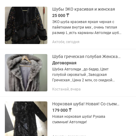
Шубы ЭКО красивая и женская
25 000 ₸
ЭКО шуба красивая яркая черная с
пайетками внутри мех , очень теплая
размер L ,есть карманы Автоледи шуба
графит очень тёплая,классная ,замок
Актобе, сегодня
закрывает шею, удобно без шапки,
имеются карманы, размер...
Шуба греческая голубая Женская Размер ХL , До бедер
Договорная
Шубка Автоледи , до бедер, Цвет
голубой сероватый , Заводская
Греческая , Цена 2 млн, со скидкой
(770.000)
Костанай, вчера
Норковая шуба! Новая! Со съемныме рукавами
179 000 ₸
Новая норковая шуба! Рукава
съемные! Автоледи!