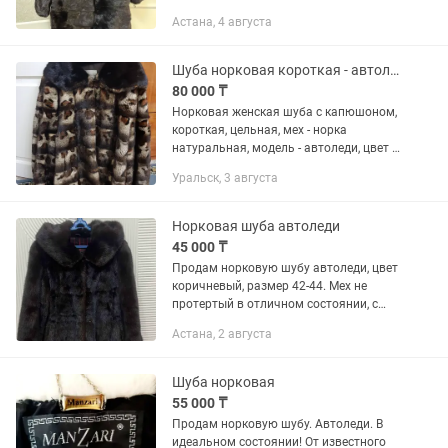
съемные манжеты • Цвет: темно-
Астана, 4 августа
коричневый, плотный блестящий мех •
Состояние: отличное,...
Шуба норковая короткая - автоледи
80 000 ₸
Норковая женская шуба с капюшоном,
короткая, цельная, мех - норка
натуральная, модель - автоледи, цвет -
пятнистая, тёплая, удобная, размер 48-
Уральск, 3 августа
50. В отличном состоянии без
потёртости.
Норковая шуба автоледи
45 000 ₸
Продам норковую шубу автоледи, цвет
коричневый, размер 42-44. Мех не
протертый в отличном состоянии, с
капюшоном, с карманами. Ворс густой,
Астана, 2 августа
не Китай.
Шуба норковая
55 000 ₸
Продам норковую шубу. Автоледи. В
идеальном состоянии! От известного