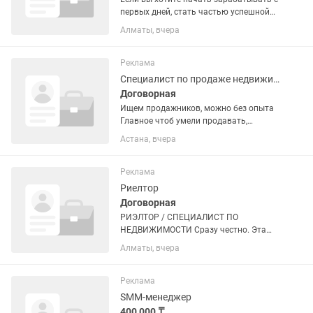
первых дней, стать частью успешной
команды, овладеть престижной
Алматы, вчера
профессией и воплотить свои мечты в
реальность! Добро пожаловать в
агентство недвижимости...
Реклама
Специалист по продаже недвижимости
Договорная
Ищем продажников, можно без опыта
Главное чтоб умели продавать,
коммуникабельные,
Астана, вчера
стрессоустойчивые молодые люди,
обучаем сами Компания Витрина
недвижимости Я набираю свою
Реклама
команду обучать буду...
Риелтор
Договорная
РИЭЛТОР / СПЕЦИАЛИСТ ПО
НЕДВИЖИМОСТИ Сразу честно. Эта
работа не для всех. Но если ты хочешь
Алматы, вчера
выйти на доход от 500 000 тг и выше —
это один из самых быстрых способов в
сфере недвижимости. 💡 Здесь...
Реклама
SMM-менеджер
400 000 ₸