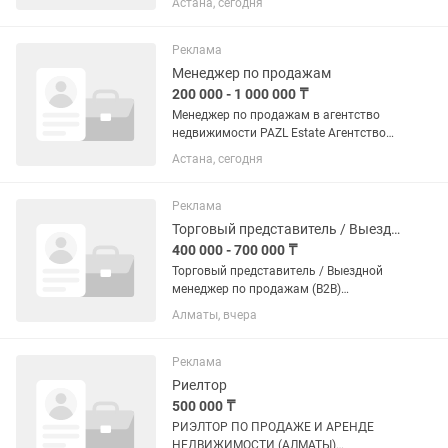
Астана, сегодня
строительству бассейнов, саун и
хаммамов, продаже оборудования и
химии. Ищем специалиста,...
Реклама
Менеджер по продажам
200 000 - 1 000 000 ₸
Менеджер по продажам в агентство
недвижимости PAZL Estate Агентство
недвижимости PAZL Estate,
Астана, сегодня
специализирующееся на аренде и
продаже недвижимости, ищет
активного и целеустремлённого
Реклама
менеджера по...
Торговый представитель / Выездной менеджер по продажам (B2B)
400 000 - 700 000 ₸
Торговый представитель / Выездной
менеджер по продажам (B2B)
Инжиниринговая компания
Алматы, вчера
приглашает в команду активного и
амбициозного специалиста по
продажам для работы со
Реклама
строительными объектами,...
Риелтор
500 000 ₸
РИЭЛТОР ПО ПРОДАЖЕ И АРЕНДЕ
НЕДВИЖИМОСТИ (АЛМАТЫ)