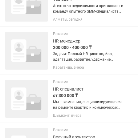
Агентство недвижимости приглашает в
команду опытного SMM-специалиста
для развития социальных сетей
Алматы, сегодня
компании и личного бренда эксперта в
сфере недвижимости. Условия:
Заработная плата: 400 000 тг...
Реклама
HR-менеджер
200 000 - 400 000 ₸
Задачи: Полный HR-цикл: подбор,
адаптация, развитие, удержание
привлечение, отбор и найм
Караганда, вчера
сотрудников разработка и внедрение
программы обучения и развития
персонала управление кадровыми
Реклама
процессами...
HR-специалист
от 300 000 ₸
Мы — компания, специализирующаяся
на ремонте квартир и коммерческих
помещений под ключ. Сейчас мы
Шымкент, вчера
активно развиваемся, поэтому ищем
опытного HR-специалиста, который
поможет сформировать сильную...
Реклама
Ведущий архитектор