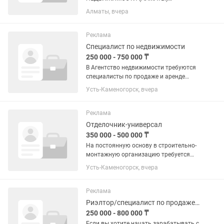
Заработная плата: от 500 000 до 3 000
Алматы, вчера
000+ тенге В связи с расширением
агентства недвижимости приглашаем
в команду риэлторов с опытом работы
Реклама
и...
Специалист по недвижимости
250 000 - 750 000 ₸
В Агентство недвижимости требуются
специалисты по продаже и аренде
(звоните не читаем ,так как звонок не
Усть-Каменогорск, вчера
отъемлемая часть профессии ❗)
гарантируем индивидуальное
обучение на время стажировки, по...
Реклама
Отделочник-универсал
350 000 - 500 000 ₸
На постоянную основу в строительно-
монтажную организацию требуется
специалист на производство.
Усть-Каменогорск, вчера
Отделочник (утепление контейнеров и
отделка), электромонтажные работы.
Полный соц.пакет. Отпуск...
Реклама
Риэлтор/специалист по продаже недвижимости
250 000 - 800 000 ₸
Если вы хотите начать зарабатывать с