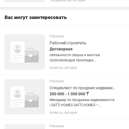
Талдыкорган, сегодня
достойно зарабатывать и стать
частью сильной команды? Тогда добро
пожаловать в...
Вас могут заинтересовать
Реклама
Рабочий-строитель
Договорная
обязанности сварка и монтаж
трубопроводов прокладка
трубопровода по проектной
Алматы, сегодня
документации проведение испытаний и
опрессовки взаимодействие с
прорабами и инженерами и другими
Реклама
специалистами на...
Специалист по продаже недвижимости
200 000 - 1 000 000 ₸
Менеджер по продажам недвижимости
| SATTI HOMES SATTI HOMES —
компания, которая помогает людям
Алматы, сегодня
приобрести недвижимость в Алматы
напрямую от застройщиков. Мы
работаем только с официальными
Реклама