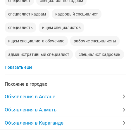
специалист
специалист по кадрам
специалист кадрам
кадровый специалист
специалисть
ищем специалистов
ищем специалиста обучению
рабочие специалисты
административный специалист
специалист кадровик
Показать еще
компания ищет специалистов
специалиста чистка
специалист по маркетингу
требуется it специалист
Похожие в городах
требуется специалист отдела кадров
Объявления в Астане
it- специалисты требуются
набор специалистов
Объявления в Алматы
специалист работе детьми
Объявления в Караганде