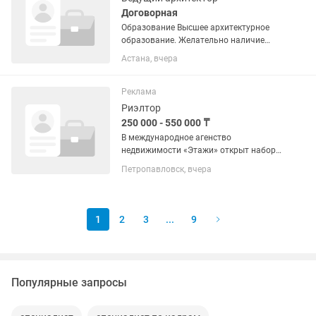
Договорная
Образование Высшее архитектурное
образование. Желательно наличие
профессиональных сертификатов или
Астана, вчера
аттестации (при необходимости). Опыт
работы Опыт работы архитектором не
менее 5 лет. Опыт...
Реклама
Риэлтор
250 000 - 550 000 ₸
В международное агенство
недвижимости «Этажи» открыт набор
на позицию риэлтора. Если у вас уже
Петропавловск, вчера
есть опыт в сфере недвижимости — это
будет большим плюсом. Если опыта
нет, но вы умеете работать с...
1
2
3
...
9
Популярные запросы