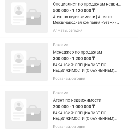
партнерами,...
Специалист по продажам недвижимости (без опыта!)
500 000 - 1 120 000 ₸
Агент по недвижимости | Алматы
Международная компания «Этажи»
приглашает в команду активных и
Алматы, сегодня
амбициозных! Что предлагаем: —
Доход от 800 000 до 1 250 000 тг в
месяц (высокие % со сделок) —
Реклама
Обучение...
Менеджер по продажам
300 000 - 1 200 000 ₸
ВАКАНСИЯ: СПЕЦИАЛИСТ ПО
НЕДВИЖИМОСТИ (С ОБУЧЕНИЕМ)
Хотите освоить новую профессию и
Костанай, сегодня
зарабатывать от 300 000тг и выше?
Мы обучим вас с нуля и обеспечим
всем необходимым для успешной...
Реклама
Агент по недвижимости
200 000 - 1 000 000 ₸
ВАКАНСИЯ: СПЕЦИАЛИСТ ПО
НЕДВИЖИМОСТИ (С ОБУЧЕНИЕМ)
Хотите освоить новую профессию и
Костанай, сегодня
зарабатывать от 200 000тг и выше?
Мы обучим вас с нуля и обеспечим