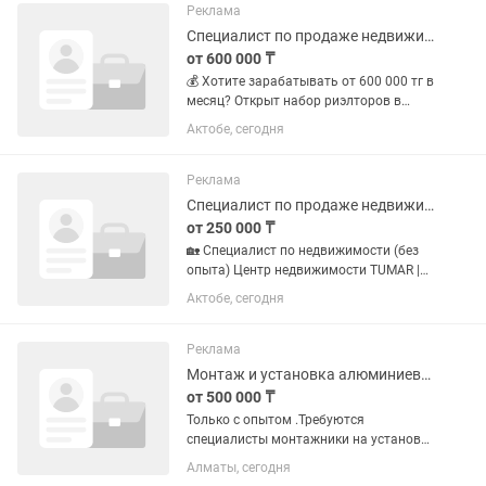
всем необходимым для успешной...
Реклама
Специалист по продаже недвижимости
от 600 000 ₸
💰 Хотите зарабатывать от 600 000 тг в
месяц? Открыт набор риэлторов в
агентство недвижимости. Опыт не
Актобе, сегодня
обязателен — главное, чтобы вы были
активны, ответственны и готовы
работать на результат. 👩🏻💼...
Реклама
Специалист по продаже недвижимости
от 250 000 ₸
🏡 Специалист по недвижимости (без
опыта) Центр недвижимости TUMAR |
Актобе Возможно, вы никогда не
Актобе, сегодня
работали в недвижимости. И это даже
плюс. Если вы работали: в банке; в
продажах; учителем или...
Реклама
Монтаж и установка алюминиевых конструкций , окна и перегородки
от 500 000 ₸
Только с опытом .Требуются
специалисты монтажники на установку
алюминиевый профиль,окна
Алматы, сегодня
,двери,витражи , перегородки.