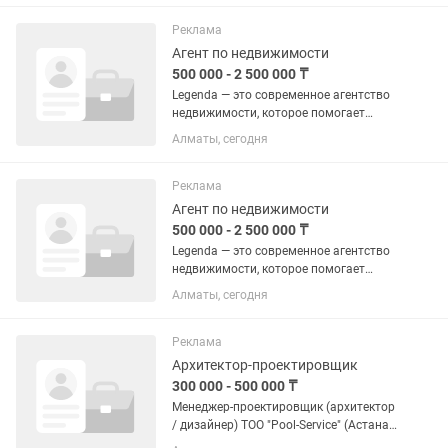
Реклама
Агент по недвижимости
500 000 - 2 500 000 ₸
Legenda — это современное агентство
недвижимости, которое помогает
клиентам уверенно и безопасно
Алматы, сегодня
проводить сделки с жильём. Компания
специализируется на покупке, продаже
и аренде недвижимости,...
Реклама
Агент по недвижимости
500 000 - 2 500 000 ₸
Legenda — это современное агентство
недвижимости, которое помогает
клиентам уверенно и безопасно
Алматы, сегодня
проводить сделки с жильём. Компания
специализируется на покупке, продаже
и аренде недвижимости,...
Реклама
Архитектор-проектировщик
300 000 - 500 000 ₸
Менеджер-проектировщик (архитектор
/ дизайнер) ТОО "Pool-Service" (Астана) -
компания полного цикла по