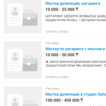
Мастер депиляции, шугаринга
10 000 - 25 000 ₸
ШУГАРИНГ ШЕБЕРІН ЖҰМЫСҚА ШАҚЫРАМЫЗ ✨ Талаптар: — Жұмыс тәжі
оқудан өткен болуы — Шугарингтің м
талаптарды сақтау — Клиенттермен...
Алматы, вчера
Реклама
Мастер по шугарингу с опытом и
10 000 - 50 000 ₸
🔥 Центр женской депиляции приглаша
трудоустройством! Мы предлагаем: • Обучение ( на платной основе) профессии мастера
шугаринга с нуля. • Гарантированную..
Алматы, вчера
Реклама
Мастер депиляции в студию Sah
100 000 - 450 000 ₸