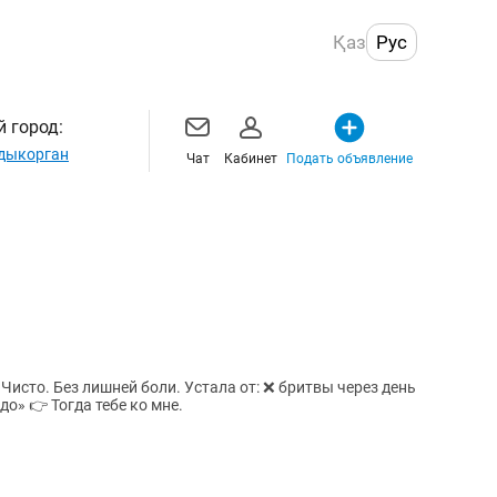
Қаз
Рус
 город:
дыкорган
Чат
Кабинет
Подать объявление
❌ раздражения и зуда ❌ «терпи, так надо» 👉 Тогда тебе ко мне.