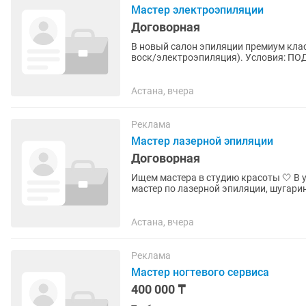
Мастер электроэпиляции
Договорная
В новый салон эпиляции премиум клас
воск/электроэпиляция). Условия: ПОД ЗАПИСЬ! Заработная плата всегда вовремя (процент
60/40 + 10% от продажи...
Астана, вчера
Реклама
Мастер лазерной эпиляции
Договорная
Ищем мастера в студию красоты 🤍 В уютную и полностью оборудованную студию требуется
мастер по лазерной эпиляции, шугарингу и восковой деп
процент; ♦️полностью...
Астана, вчера
Реклама
Мастер ногтевого сервиса
400 000 ₸