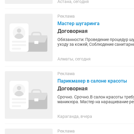
Астана, сегодня
Реклама
Мастер шугаринга
Договорная
Обязанности: Проведение процедур шугаринга различных зон; Консультирование клиентов по
уходу за кожей; Соблюдение санитарных норм и чистоты рабочего места; Подготовка
материалов и рабочего...
Алматы, сегодня
Реклама
Парикмахер в салоне красоты
Договорная
Срочно. Срочно.В салон красоты треб
маникюра. Мастер на наращивание рес
Караганда, вчера
Реклама