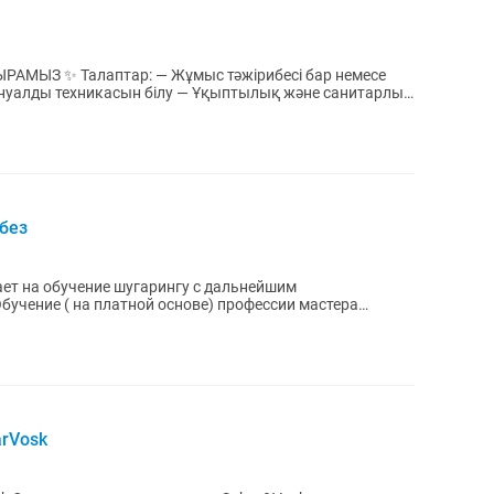
рибесі бар немесе
ануалды техникасын білу — Ұқыптылық және санитарлық
 без
ет на обучение шугарингу с дальнейшим
.
arVosk