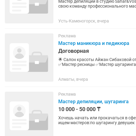
Мастер депиляции в студию Sahar&Vosk Студии эстетики тела и лица Sahar&Vosk приглаша
свою команду профессионального мас
создавать комфорт для...
Усть-Каменогорск, вчера
Реклама
Мастер маникюра и педикюра
Договорная
🌟 Салон красоты Айжан Сибаковой открыта вакансия ✅Мастер маникюра и педикюра
✅Мастер ресницы ✅Мастер шугаринга ✅Визажист Если ты любишь красоту, ценишь качество
и хочешь работать в команде...
Алматы, вчера
Реклама
Мастер депиляции, шугаринга
10 000 - 50 000 ₸
Хочешь начать или прокачаться в сфере
ищем мастеров:по шугарингу девушек — с опытом — и без (обучаем с нуля) Что важно: ✔️
Обучение платное, но с...