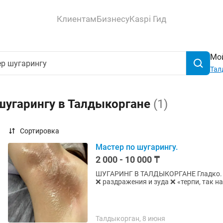
Клиентам
Бизнесу
Kaspi Гид
Мой
Тал
шугарингу в Талдыкоргане
(1)
Сортировка
Мастер по шугарингу.
2 000 - 10 000 ₸
ШУГАРИНГ В ТАЛДЫКОРГАНЕ Гладко. Чисто. Без лишней боли. Устала от: ❌ бритвы через день
Талдыкорган, 8 июня