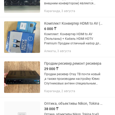
внешним конвертором) является
ведущей в линейке цифровых
Караганда, 3 августа
аудиосистем от E-MU, обеспечивая вам
все необходимое для создания...
Комплект Конвертер HDMI to AV (Тюльпаны) Кабель HDMI HDTV Premium
6 000 ₸
Комплект: Конвертер HDMI to AV
(Тюльпаны) + Кабель HDMI HDTV
Premium Продам отличный набор для
подключения видеотехники (все
Алматы, 3 августа
устройства в оригинальных упаковках
представлены на фото. Подойдет для...
Продам ресивер,ремонт ресивера
29 000 ₸
Продам ресивер Отау ТВ почти новый
,а также производим настройку Ювис
Спутниковых антенн специальным
прибором, настройка от 6000.Полный
Караганда, 2 августа
комплект Отау ТВ 61000.
Оптика, объективы Nikon, Tokina tc-e3, wc-e63 - конвертеры.
38 000 ₸
Оптика, объективы Nikon, Tokina tc-e3,