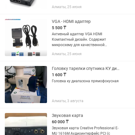
конвертации сигнала и аудио выход.
Алматы, 25 июня
HDMI - VGA конвертер позволяет
подключить устройство с VGA...
VGA - HDMI адаптер
5 500 ₸
Активный адаптер VGA HDMI
Компактный дизайн. Содержит
микросхему для качественной
конвертации сигнала и аудио выход,
Алматы, 25 июня
питание конвертера через USB VGA
HDMI конвертер позволяет
подключить устройство с...
Головку тарелки спутника КУ диапазона
1 600 ₸
Головка ку диапазона прямофокусная
Алматы, 3 августа
Звуковая карта
60 000 ₸
Звуковая карта Creative Professional E-
MU 1616M Аудиоинтерфейс PCI (с