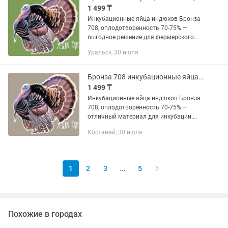
1 499 ₸
Инкубационные яйца индюков Бронза
708, оплодотворенность 70-75% —
выгодное решение для фермерского
хозяйства. Индюки быстро растут и
Уральск, 30 июля
дают качественное мясо. YESIN FARM
предлагает инкубационные яйца...
Бронза 708 инкубационные яйца индюков отличная генетика
1 499 ₸
Инкубационные яйца индюков Бронза
708, оплодотворенность 70-75% —
отличный материал для инкубации.
Порода известна хорошей
Костанай, 30 июля
выживаемостью и крепким
потомством. В YESIN FARM можно
заказать...
1
2
3
...
5
Похожие в городах