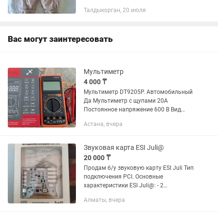
снимаются. Ручки закрываются что
Талдыкорган, 20 июля
очень удобно. Супер теплый Подходит
и для мальчиков и для девочек.
Вас могут заинтересовать
Мультиметр
4 000 ₸
Мультиметр DT9205P. Автомобильный
Да Мультиметр с щупами 20А
Постоянное напряжение 600 В Вид
прибора цифровой Измерение емкости
Астана, вчера
конденсаторов, переменного
напряжения, силы постоянного тока,...
Звуковая карта ESI Juli@
20 000 ₸
Продам б/у звуковую карту ESI Juli Тип
подключения PCI. Основные
характеристики ESI Juli@: - 2
аналоговых входных канала, 2
Алматы, вчера
аналоговых выходных канала - 24-
bit/192kHz AD конвертер с