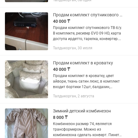
Талдыкорган, сегодня
универсальный теплый конверт
(спальный мешок), который отлично...
Продам комплект спутникового ТВ ресивер
40 000 ₸
Продам комплект спутникового ТВ б/у.
В комплекте, ресивер EVO 09 HD, карта
доступа ирдетто, тарелка, конвертер.
Подключён акционный тариф 250+
Талдыкорган, 30 июля
каналов различной тематики.
Спортивные, детские,...
Продам комплект в кроватку
40 000 ₸
Продам комплект в кроватку, цвет
айвори, ткань сатин люкс, в комплект
входит бортики 12шт, балдахин,
чепчик, конверт одеяло,
Талдыкорган, 2 августа
Зимний детский комбинезон
8 000 ₸
Комбинезон размер 74, является
трансформером. Можно из
комбинезона сделать конверт. Пинетки