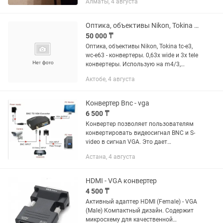
Алматы, 4 августа
Оптика, объективы Nikon, Tokina tc-e3, wc-e63 - конвертеры.
50 000 ₸
Оптика, объективы Nikon, Tokina tc-e3,
wc-e63 - конвертеры. 0,63х wide и 3х tele
конвертеры. Использую на m4/3,
покрывая фокусные (9.5mm-132mm,
Актобе, 4 августа
19-264mm)
Конвертер Bnc - vga
6 500 ₸
Конвертер позволяет пользователям
конвертировать видеосигнал BNC и S-
video в сигнал VGA. Это дает
возможность использовать
Астана, 4 августа
стандартный монитор с выходом VGA /
SVGA для просмотра видеосигнала
BNC или...
HDMI - VGA конвертер
4 500 ₸
Активный адаптер HDMI (Female) - VGA
(Male) Компактный дизайн. Содержит
микросхему для качественной