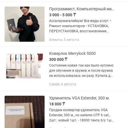
Universal Audio...
Программист, Компьютерный мастер, КАЧЕСТВЕННО И НЕДОРОГО
3 000 - 5 000 ₸
Ассалаумағалейкум! Все виды услуг: •
Ремонт компьютеров • УСТАНОВКА,
ПЕРЕУСТАНОВКА, восстановление
Windows ХР, 7, 10 pro, 11pro • Установка
Алматы, 5 августа
драйверов • Установка программ
УСТАНОВКА 1С Установка...
Коверлок Merrylock 5000
300 000 ₸
Состояние новая так как было куплено
для обучения в кружке, и после кружка
не использовалась ни разу. Купила для
себя для обучения в кружке. А после
Семей, 4 августа
поняла что не хватает времени.
Коверлок Merrylock...
Удлинитель VGA Extender, 300 м.
18 000 ₸
Продам конвертер-удлинитель VGA
Extender, 300 м., по кабелю UTP 6 cat.,
2шт.: новый 1шт. - 18000 тенге, б/у 1шт.
- 10000 тенге, рабочие.