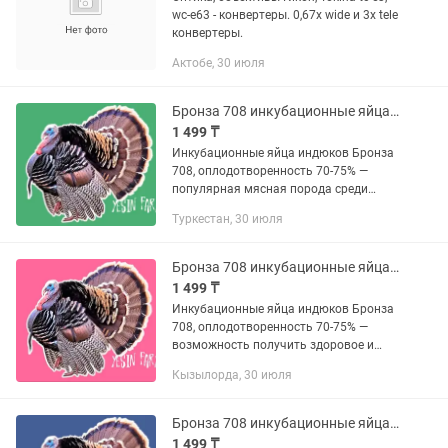
wc-e63 - конвертеры. 0,67х wide и 3х tele
конвертеры.
Актобе, 30 июля
Бронза 708 инкубационные яйца индюков продуктивная порода
1 499 ₸
Инкубационные яйца индюков Бронза
708, оплодотворенность 70-75% —
популярная мясная порода среди
фермеров. Индюки растут быстро,
Туркестан, 30 июля
дают хороший выход мяса и отлично
подходят для разведения. YESIN
FARM...
Бронза 708 инкубационные яйца индюков стабильный вывод птенцов
1 499 ₸
Инкубационные яйца индюков Бронза
708, оплодотворенность 70-75% —
возможность получить здоровое и
крепкое поголовье. Порода отличается
Кызылорда, 30 июля
выносливостью и высокой
продуктивностью. В YESIN FARM
продаются...
Бронза 708 инкубационные яйца индюков для прибыльного разведения
1 499 ₸