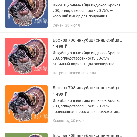
Инкубационные яйца индюков Бронза
708, оплодотворенность 70-75% —
хороший выбор для получения
здоровых индюшат. Порода ценится за
Семей, 30 июля
продуктивность и устойчивость. YESIN
FARM реализует инкубационные...
Бронза 708 инкубационные яйца индюков выбор опытных фермеров
1 499 ₸
Инкубационные яйца индюков Бронза
708, оплодотворенность 70-75% —
отличный вариант для расширения
вашего хозяйства. Индюки этой
Петропавловск, 30 июля
породы известны крупным весом и
быстрым ростом. YESIN FARM — это...
Бронза 708 инкубационные яйца индюков мощная мясная линия
1 499 ₸
Инкубационные яйца индюков Бронза
708, оплодотворенность 70-75% —
проверенная порода для разведения.
Индюки вырастают крупными и
Кокшетау, 30 июля
крепкими, отлично подходят для
мясного направления. YESIN FARM...
Бронза 708 инкубационные яйца индюков качественное потомство