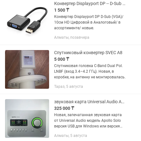
динамическим...
Конвертер Displayport DP -- D-Sub (VGA)/ 10см HD Цифровой -- в Аналогов
1 500 ₸
Конвертер Displayport DP D-Sub (VGA)/
10см HD Цифровой в Аналоговый/ в
ассортименте/ новые.
Алматы, позавчера
Спутниковый конвертер SVEC A8
5 000 ₸
Спутниковая головка C-Band Dual Pol.
LNBF (вход 3.4–4.2 ГГц). Новая, в
коробке, на антенну не монтировалась.
Тараз, 5 августа
звуковая карта Universal Audio Apollo Solo heritage edition
325 000 ₸
Новая, запечатанная звуковая карта
от Universal Audio модель Apollo Solo
версия USB для Windows или версия
TB3 для Мака Usb версия в наличии в
Алматы, 5 августа
Алматы 5 премиальных плагинов UAD