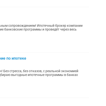
нием! Ипотечный брокер компании
шие банковские программы и проведёт через весь
ние по ипотеке
омией