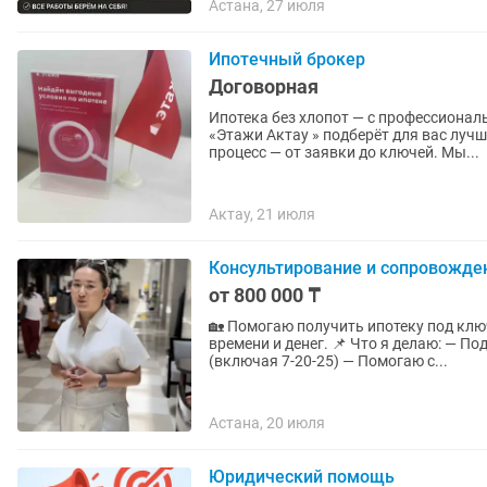
Астана, 27 июля
Ипотечный брокер
Договорная
Ипотека без хлопот — с профессиональным сопровожде
«Этажи Актау » подберёт для вас луч
процесс — от заявки до ключей. Мы...
Актау, 21 июля
Консультирование и сопровожде
от 800 000 ₸
🏡 Помогаю получить ипотеку под ключ! Без стресса, без отказов, с реальной экон
времени и денег. 📌 Что я делаю: — Подбираю выгодные ипотечные программы в банках
(включая 7-20-25) — Помогаю с...
Астана, 20 июля
Юридический помощь