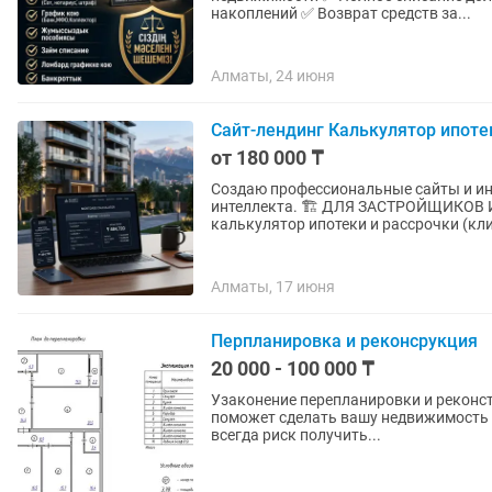
накоплений ✅ Возврат средств за...
Алматы, 24 июня
Сайт-лендинг Калькулятор ипот
от 180 000 ₸
Создаю профессиональные сайты и инструменты для бизнеса на б
интеллекта. 🏗️ ДЛЯ ЗАСТРОЙЩИКОВ И АГЕНТСТВ НЕДВИЖИМОСТИ: — Интерактивный
калькулятор ипотек
Алматы, 17 июня
Перпланировка и реконсрукция
20 000 - 100 000 ₸
Узаконение перепланировки и реконстр
поможет сделать вашу недвижимость 
всегда риск получить...