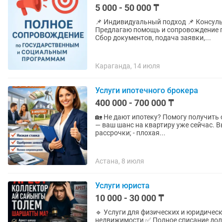
5 000 - 50 000 ₸
📌 Индивидуальный подход 📌 Консуль
Предлагаю помощь и сопровождение по следующим
Сбор документов, подача заявки,...
Караганда, 14 июля
Услуги ипотечного брокера
400 000 - 700 000 ₸
🏡 Не дают ипотеку? Помогу получить
— ваш шанс на квартиру уже сейчас. Вы
рассрочки; - плохая...
Астана, 8 июля
Услуги юриста
10 000 - 30 000 ₸
🔹 Услуги для физических и юридических лиц 🔹 📞 : + ✅ Сняти
недвижимости ✅ Полное списание дол