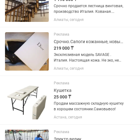
Срочно продается лестница винтовая,
производство Италия. Кованая.
Поворот любой. Привозная. 18
Алматы, сегодня
ступенек, но возможно под
необходимый размер уменьшить
количество и длинну. Ступени и
Реклама
перила...
Срочно.Сапоги кожанные, новые. DIOR.
219 000 ₸
Эксклюзивная модель SAVAGE .
Италия. Настоящая кожа. Не эко, не
полу....самая настоящая. И снаружи и
Алматы, сегодня
внутри. Дополнительно оригинальные
набойки. Не носили. Сапоги лежали
некоторое время.
Реклама
Кушетка
25 000 ₸
Продам массажную складную кушетку
в хорошем состоянии.Самовывоз!
Астана, сегодня
Реклама
Электр велик