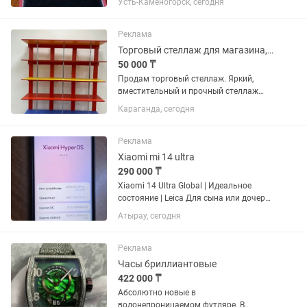
Усть-Каменогорск, сегодня
Реклама
Торговый стеллаж для магазина, торговое оборудование
50 000 ₸
Продам торговый стеллаж. Яркий,
вместительный и прочный стеллаж
отлично подойдет для магазина
Караганда, сегодня
игрушек, детских товаров, канцелярии,
книг или другой продукции.
Характеристики: открытые полки для...
Реклама
Xiaomi mi 14 ultra
290 000 ₸
Xiaomi 14 Ultra Global | Идеальное
состояние | Leica Для сына или дочери
виде дорого подарка очень хорошо
Атырау, сегодня
подходить состояние всего телефона
==Идеальное== в коробке есть все
бумажки и пленки от...
Реклама
Часы бриллиантовые
422 000 ₸
Абсолютно новые в
водонепроницаемом футляре. В