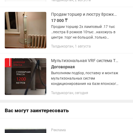
Талдыкорган, 2 августа
Продам торшер и люстру 8рожковую
17 000 ₸
Продам торшер 2х ламповый .17 тыс
..люстра 8 рожков 10тыс ..нахожусь в
центре .торг не большой..только
звонки
Талдыкорган, 1 августа
Мультизональная VRF система TOSHIBA в Талдыкоргане
Договорная
Выполняем подбор, поставку и монтаж
мультизональных систем
кондиционирования на базе японского
бренда TOSHIBA. Мультизональные
Талдыкорган, сегодня
VRF-системы TOSHIBA эффективно и с
максимальным энергосбережением...
Вас могут заинтересовать
Реклама