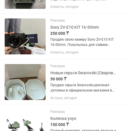
часовой индустрии эта модель
Алматы, сегодня
относится к роскошным мужским
часам Invicta S1 Rally. Это эффектная
лимитированная модель,
Реклама
объединяющая в себе...
Sony ZV-E10 KIT 16-50mm
250 000 ₸
Продаю свою камеру Sony ZV-E10 KIT
16-50mm. Покупалась для съёмки
контента, но в итоге использовалась
Алматы, сегодня
всего несколько раз, поэтому большую
часть времени лежала без дела.
Камера полностью исправна,...
Реклама
Новые серьги Swarovski (Сваровски)оригинал
50 000 ₸
Продаю серьги Swarovski,оригинал
,куплены в официальном магазине в
аэропорту Стамбула. Чек имеется
Астана, сегодня
,сертификат имеется . Просто покупал
мне братишка , и вживую немного по
форме моего лица не...
Реклама
Коляска yoyo
150 000 ₸
Полный комплект, каркасная люлька +