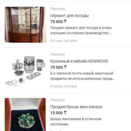
Реклама
сервант для посуды
75 000 ₸
Продам сервант для посуды в очень
хорошем состоянии производство
Россия. Торг.
Астана, сегодня
Реклама
Кухонный комбайн KENWOOD
70 000 ₸
Б/у kenwood почти новый, некоторый
предметы не использованные, продаю
так как купил новую, есть блендер,
Атырау, сегодня
соковыжималка
Реклама
Продам брошь винтажную.
15 000 ₸
брошь винтажная.в отличном
состоянии.