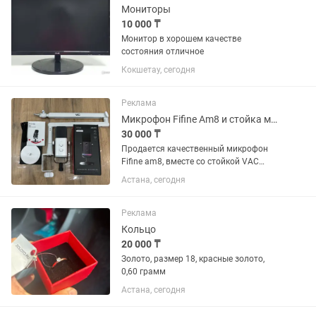
Мониторы
10 000 ₸
Монитор в хорошем качестве
состояния отличное
Кокшетау, сегодня
Реклама
Микрофон Fifine Am8 и стойка микрофона VAC BM88
30 000 ₸
Продается качественный микрофон
Fifine am8, вместе со стойкой VAC
BM88 Вся комплектация микрофона
Астана, сегодня
присутствует, документы, коробка,
основная стойка, шнуры Микрофон
работает идеально, состояние все...
Реклама
Кольцо
20 000 ₸
Золото, размер 18, красные золото,
0,60 грамм
Астана, сегодня