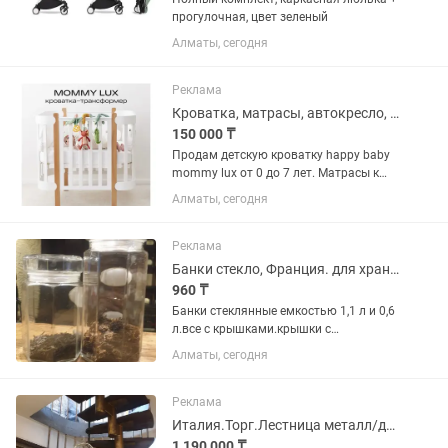
прогулочная, цвет зеленый
Алматы, сегодня
Реклама
Кроватка, матрасы, автокресло, кокон, коврик
150 000 ₸
Продам детскую кроватку happy baby
mommy lux от 0 до 7 лет. Матрасы к
детской кроватке mommy lux в 2х
Алматы, сегодня
размерах + бортики. Авто кресло
бренда jole. Кокон для
новорожденного. Коврик детский.
Реклама
Состояние...
Банки стекло, Франция. для хранения пищевых продуктов 2 размеров.
960 ₸
Банки стеклянные емкостью 1,1 л и 0,6
л.все с крышками.крышки с
уплотнителями. В наличии по 30 штук
Алматы, сегодня
каждого объема. Производство
Франция. Большие по 1260 тг,
маленькие 960 тг. Торг.
Реклама
Италия.Торг.Лестница металл/дерево. Срочно.
1 190 000 ₸