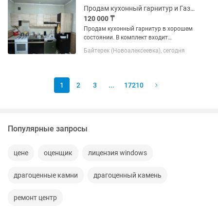
Продам кухонный гарнитур и Газовую плиту цена договорная
120 000 ₸
Продам кухонный гарнитур в хорошем
состоянии. В комплект входит
дополнительный двухдверный шкаф,
Байтерек (Новоалексеевка), сегодня
установленный вместо посудомоечной
машины. в селе Байтерек, Алматинская
область газовая плита (Bosch)
1
2
3
...
17210
Популярные запросы
цене
оценщик
лицензия windows
драгоценные камни
драгоценный камень
ремонт центр