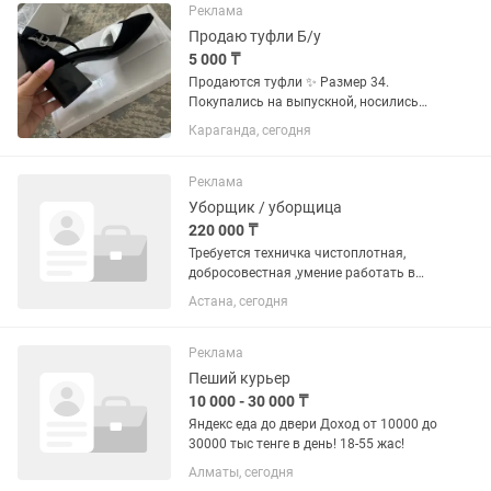
Реклама
Продаю туфли Б/у
5 000 ₸
Продаются туфли ✨ Размер 34.
Покупались на выпускной, носились
всего 3 раза. В отличном состоянии,
Караганда, сегодня
без дефектов. Очень удобный
устойчивый каблук — идеально
подойдут девушкам с маленьким
Реклама
размером...
Уборщик / уборщица
220 000 ₸
Требуется техничка чистоплотная,
добросовестная ,умение работать в
коллективе ,выполнять все
Астана, сегодня
задания,соблюдать правила по
технике безопасности, соблюдать
правила внутреннего
Реклама
распорядка,режима труда
Пеший курьер
10 000 - 30 000 ₸
Яндекс еда до двери Доход от 10000 до
30000 тыс тенге в день! 18-55 жас!
Алматы, сегодня