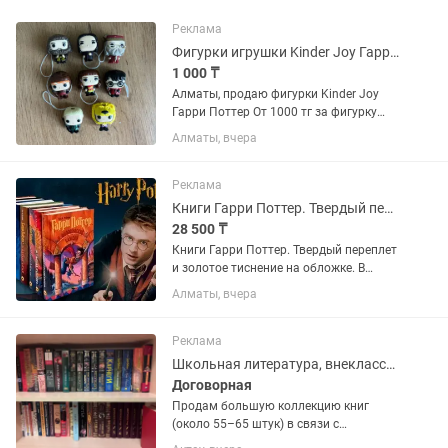
Реклама
Фигурки игрушки Kinder Joy Гарри Поттер
1 000 ₸
Алматы, продаю фигурки Kinder Joy
Гарри Поттер От 1000 тг за фигурку
Пишите
Алматы, вчера
Реклама
Книги Гарри Поттер. Твердый переплет. Росмэн перевод.
28 500 ₸
Книги Гарри Поттер. Твердый переплет
и золотое тиснение на обложке. В
подарочной упаковке! Перевод
Алматы, вчера
Росмэн. Книги новые. Имена
персонажей именно такие, как мы
привыкли воспринимать их из...
Реклама
Школьная литература, внеклассное чтение, мировая классика
Договорная
Продам большую коллекцию книг
(около 55–65 штук) в связи с
освобождением полок. Все книги