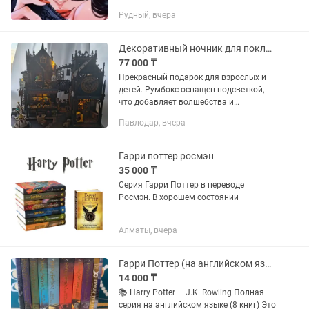
факультета. Она получила прозвище
Рудный, вчера
Ведьма не только из-за говорящей
фамилии: девушка умело
манипулирует...
Декоративный ночник для поклонников саги Гарри Поттера
77 000 ₸
Прекрасный подарок для взрослых и
детей. Румбокс оснащен подсветкой,
что добавляет волшебства и
атмосферы. Можно использовать как
Павлодар, вчера
ночник. Изготовлен из прочного ABS
пластика и качественного дерева,...
Гарри поттер росмэн
35 000 ₸
Серия Гарри Поттер в переводе
Росмэн. В хорошем состоянии
Алматы, вчера
Гарри Поттер (на английском языке)
14 000 ₸
📚 Harry Potter — J.K. Rowling Полная
серия на английском языке (8 книг) Это