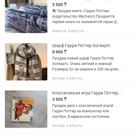
2 500 ₸
📚 Продам книги «Гарри Поттер»
(издательство Machaon) Продается
первая книга из знаменитой серии Дж.
К. Роулинг: ✨ • «Гарри Поттер и
Алматы, 4 августа
философский камень» 2500 тг ✨ •
“Гарри Поттер и узник Азкабана” ...
Шарф Гарри Поттер Хогвартс
8 900 ₸
Продам новый шарф Гарри Поттер
Хогвартс. Очень мягкий и нежный.
Размеры 32 см ширина и 200 см длина.
Отличный подарок на Новый год!
Астана, 4 августа
Классическая игра Гарри Поттер на ПС
3 500 ₸
Продам диск с классической игрой
Гарри Поттер на компьютер или
ноутбук. В идеальном состоянии.
Астана, 4 августа