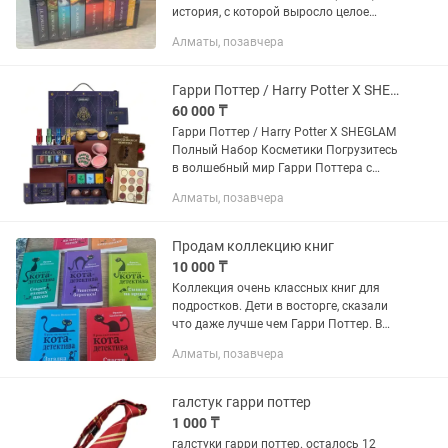
история, с которой выросло целое
поколение — о дружбе, выборе,
Алматы, позавчера
смелости и взрослении. Мир Хогвартса
постепенно...
Гарри Поттер / Harry Potter X SHEGLAM Полный Набор Косметики
60 000 ₸
Гарри Поттер / Harry Potter X SHEGLAM
Полный Набор Косметики Погрузитесь
в волшебный мир Гарри Поттера с
эксклюзивной коллекцией от SHEGLAM!
Алматы, позавчера
После ошеломительного успеха первой
коллекции, мы...
Продам коллекцию книг
10 000 ₸
Коллекция очень классных книг для
подростков. Дети в восторге, сказали
что даже лучше чем Гарри Поттер. В
отличном состоянии.
Алматы, позавчера
галстук гарри поттер
1 000 ₸
галстуки гарри поттер. осталось 12