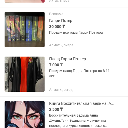
Актау, вчера
абсолютно новые, в идеальном
состоянии. Отличный вариант для
школьников, абитуриентов и
Реклама
домашней...
Гарри Потер
30 000 ₸
Продам все тома Гарри Поттера
Алматы, вчера
Плащ Гарри Поттер
7 000 ₸
Продам плащ Гарри Поттера на 8-11
лет
Алматы, сегодня
Книга Восхитительная ведьма. Анна Джейн
2 500 ₸
Восхитительная ведьма Анна
Джейн.Таня Ведьмина – студентка
последнего курса экономического