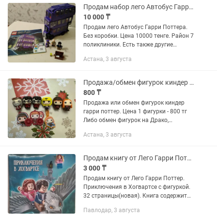
Продам набор лего Автобус Гарри Поттера
10 000 ₸
Продам лего Автобус Гарри Поттера.
Без коробки. Цена 10000 тенге. Район 7
поликлиники. Есть также другие
конструкторы лего и аналоги.
Астана, 3 августа
Продажа/обмен фигурок киндер Гарри Поттер
800 ₸
Продажа или обмен фигурок киндер
гарри поттер. Цена 1 фигурки - 800 тг
Либо обмен фигурок на Драко,
Гермиону, Золотого Гарри, Хагрида,
Астана, 3 августа
Седрик, Мадам Бамбер Нижние
аксессуары по 300
Продам книгу от Лего Гарри Поттер с фигуркой.Приключения в Хогвартсе
3 000 ₸
Продам книгу от Лего Гарри Поттер.
Приключения в Хогвартсе с фигуркой.
32 страницы(новая). Книга содержит
интересные головоломки, лабиринты и
Павлодар, 3 августа
другие различные задания, а также