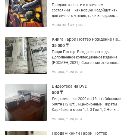
Продаются книги в отличном
состоянии — как новые! Подойдут как
для личного чтения, так и в подарок.
1.Джоан Роулинг — Гарри Поттер и
Алматы, 4 августа
узник Азкабана — 6 000 тг 2.Робин
Шарма: • Монах, который продал...
Книга Гарри Поттер Рождение Легенды
35 000 ₸
Гарри Поттер. Рождение легенды.
Дополненное коллекционное издание
(РОСМЭН, 2021). Состояние отличное.
Все интерактивные элементы и
Астана, 4 августа
вложения сохранены, отсутствуют
только 2 наклейки. Книга без...
Видеотека на DVD
500 ₸
Лицензионные 2000тн (13 шт) Обычные
500тн (12 шт) Лицензионные: Пираты
Карибского моря 1, 2, 3 Гол 1, 2 Ночь в
музее 1, 2 Бой с тенью 3 Гарри Поттер
Астана, 4 августа
и Дары смерти Топ Ган (Top Gun)
Великолепная...
Продам книги Гарри Поттер