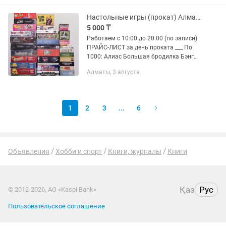
раскраски
Настольные игры (прокат) Алматы
5 000 ₸
Работаем с 10:00 до 20:00 (по записи)
ПРАЙС-ЛИСТ за день проката ___ По
1000: Алиас Большая бродилка Бэнг
Визуал Детектор правды(18+) Дэнни
Алматы, 3 августа
голоса в голове Имаджинариум
Каркассон Кодовые...
1
2
3
...
6
Объявления
Хобби и спорт
Книги, журналы
Книги
Қаз
Рус
© 2012-2026, АО «Kaspi Bank»
Пользовательское соглашение