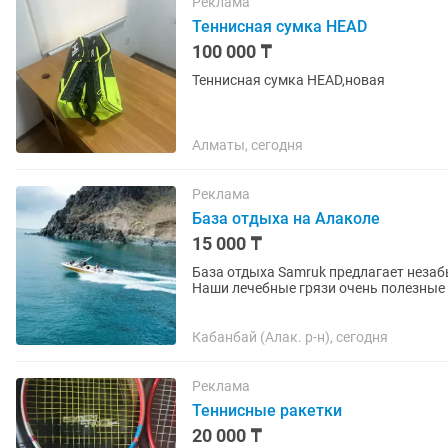
Реклама
Теннисная сумка HEAD
100 000 ₸
Теннисная сумка HEAD,новая
Алматы, сегодня
Реклама
База отдыха на Алаколе
15 000 ₸
База отдыха Samruk предлагает неза
Наши лечебные грязи очень полезные 
Наша база находится в 2-х...
Кабанбай (Алак. р-н), сегодня
Реклама
Теннисные ракетки
20 000 ₸