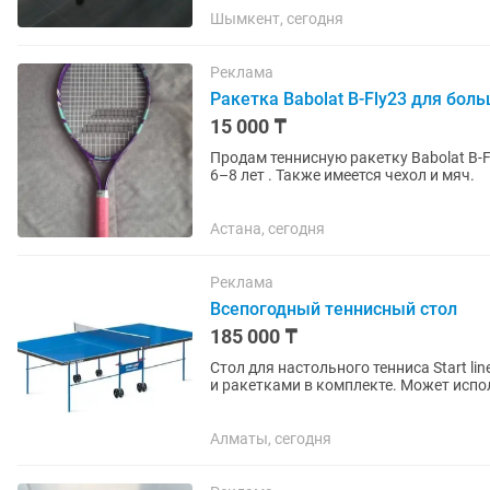
Шымкент, сегодня
Реклама
Ракетка Babolat B-Fly23 для бол
15 000 ₸
Продам теннисную ракетку Babolat B-Fly 23 для девочек: - Длина
6–8 лет . Также имеется чехол и мяч.
Астана, сегодня
Реклама
Всепогодный теннисный стол
185 000 ₸
Стол для настольного тенниса Start line game outdoor, Росс
и ракетками в комплекте. Может испол
комплектации...
Алматы, сегодня