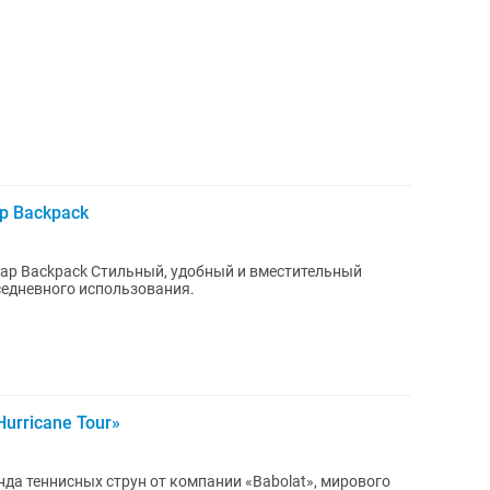
p Backpack
бный и вместительный
седневного использования.
Hurricane Tour»
генда теннисных струн от компании «Babolat», мирового