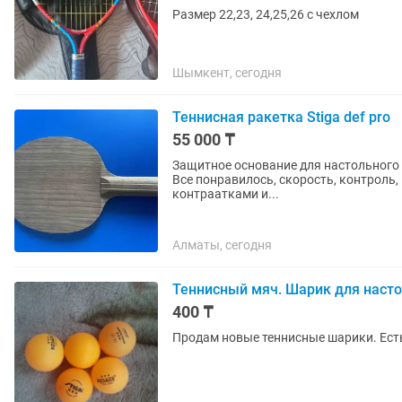
Размер 22,23, 24,25,26 с чехлом
Шымкент, сегодня
Теннисная ракетка Stiga def pro
55 000 ₸
Защитное основание для настольного тенниса с карбоном. Пр
Все понравилось, скорость, контроль, вибрация в ручку. Хорош
контраатками и...
Алматы, сегодня
Теннисный мяч. Шарик для насто
400 ₸
Продам новые теннисные шарики. Есть 