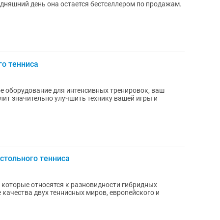
годняшний день она остается бестселлером по продажам.
го тенниса
е оборудование для интенсивных тренировок, ваш
ит значительно улучшить технику вашей игры и
астольного тенниса
и, которые относятся к разновидности гибридных
 качества двух теннисных миров, европейского и