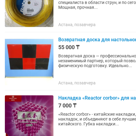
специалиста в области струн, и по се
Мощная, прочная...
Астана, позавчера
Возвратная доска для настольно
55 000 ₸
Возвратная доска — профессионально
незаменимый партнер, который позвол
физическую подготовку. Идеально...
Астана, позавчера
Накладка «Reactor corbor» для н
7 000 ₸
«Reactor corbor» - китайские накладк
накладок, и объединяют в себе лучшие
китайского. Губка накладки...