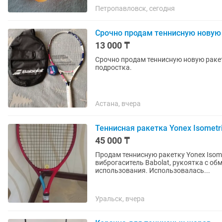
Петропавловск, сегодня
Срочно продам теннисную новую 
13 000 ₸
Срочно продам теннисную новую ракет
подростка.
Астана, вчера
Теннисная ракетка Yonex Isometr
45 000 ₸
Продам теннисную ракетку Yonex Isometric. Струны целые, натяжка хорошая. 
виброгаситель Babolat, рукоятка с об
использования. Использовалась...
Уральск, вчера