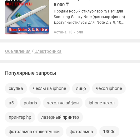
5 000 ₸
Продам новый стилус-перо "S Pen" для
Samsung Galaxy Note (для смартфонов)
Доступны стилусы для: Note 2, 8, 9, 10,
10+ и 20 теперь на S21 Ultra и S22, S23
Астана, 13 июля
Ultra наличии! Распродажа остатков !
Ноте 9...
Объявления
Электроника
Популярные запросы
скупка
чехлы на iphone
лицо
чехол iphone
а5
polaris
чехол на айфон
iphone чехол
принтер hp
лазерный принтер
фотолампа от желтушки
фотолампа
1300d