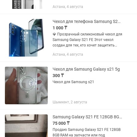
минимализм и комфорт. Этот чехол не
Астана, 4 августа
только защищает ваш смартфон, но и
заменяет кошелек! 💳...
Чехол для телефона Samsung S21FE
1 000 ₸
💎 Прозрачный силиконовый чехол для
Samsung Galaxy S21 FE Этот чехол
создан для тех, кто хочет защитить
смартфон, не скрывая его
Астана, 4 августа
оригинальный дизайн и цвет.
Идеальная посадка, кристальная...
Чехол для Samsung Galaxy s21 5g
300 ₸
Чехол для Samsung s21
Шымкент, 2 августа
Samsung Galaxy S21 FE 128GB 8GB RAM
75 000 ₸
Продаю Samsung Galaxy S21 FE 128GB
8GB RAM на запчасти или под