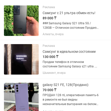
Реклама
Самсунг с 21 ультра обмен есть!
89 000 ₸
### Samsung Galaxy S21 Ultra 5G /
128GB — Отличное состояние Продаю
или меняю мощный флагман Samsung
Алматы, вчера
Galaxy S21 Ultra с объемом памяти 128
ГБ. Состояние: Телефон в отличном
внешнем и техническом...
Реклама
Самсунг в идеальном состоянии
130 000 ₸
Продам телефон в отличном
состоянии Samsung Galaxy s21 ultra .
Память 256. Ip защита не
Шымкент, вчера
повреждена,ни сколов не
царапин.Система android регулярно
обновляется.Пользовались очень
galaxy S21 FE, 128(Продано)
аккуратно. Обмен не...
70 000 ₸
ПРОДАН 128 гб, оперативная память-6
в ремонте не был видны
незначительные выгорания на белом
фоне, на работу не влияет гарантия