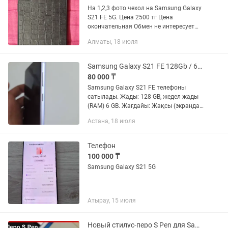
На 1,2,3 фото чехол на Samsung Galaxy
S21 FE 5G. Цена 2500 тг Цена
окончательная Обмен не интересует
Без доставки Алматы Наурызбайский
Алматы, 18 июля
район мкр Карагайлы Смотрите и
другие мои объявления
Samsung Galaxy S21 FE 128Gb / 6Gb RAM
80 000 ₸
Samsung Galaxy S21 FE телефоны
сатылады. Жады: 128 GB, жедел жады
(RAM) 6 GB. Жағдайы: Жақсы (экранда
сырық жоқ, үнемі қаптамамен (чехол)
Астана, 18 июля
және қорғаныс әйнегімен
қолданылды). Жұмысы: Керемет,...
Телефон
100 000 ₸
Samsung Galaxy S21 5G
Атырау, 15 июля
Новый стилус-перо S Pen для Samsung Galaxy Note 2,8,9,10,10+,20