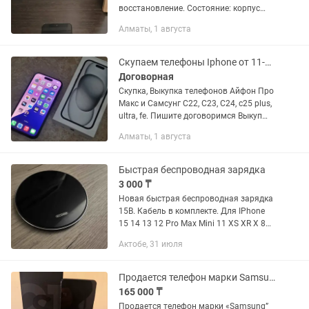
восстановление. Состояние: корпус
целый, задняя крышка без трещин и
Алматы, 1 августа
царапин, основной экран целый и без
повреждений, диагональ 6.4 дюйма...
Скупаем телефоны Iphone от 11-16 до Pro Max, Samsung S22 - S25 Ultra
Договорная
Скупка, Выкупка телефонов Айфон Про
Макс и Самсунг С22, С23, С24, с25 plus,
ultra, fe. Пишите договоримся Выкуп
телефонов iPhone: iPhone 15 Pro Max,
Алматы, 1 августа
15 Pro, 15, 15 Plus iPhone 14 Pro Max, 14
Pro,...
Быстрая беспроводная зарядка
3 000 ₸
Новая быстрая беспроводная зарядка
15В. Кабель в комплекте. Для IPhone
15 14 13 12 Pro Max Mini 11 XS XR X 8
Plus Для Airpods 3 , Для Samsung
Актобе, 31 июля
Galaxy S24/S23/S23 Ultra/S22/S22+/S22
Ultra/S21/S21+/S21...
Продается телефон марки Samsung Galaxy S21 плюс 5G
165 000 ₸
Продается телефон марки «Samsung”