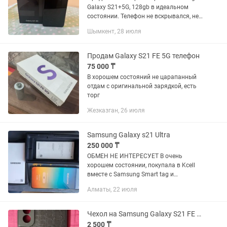
Galaxy S21+5G, 128gb в идеальном
состоянии. Телефон не вскрывался, не
ремонтировался, все в оригинале на
Шымкент, 28 июля
100%. Работает без нареканий.
Имеется коробка от телефона и...
Продам Galaxy S21 FE 5G телефон
75 000 ₸
В хорошем состояний не царапанный
отдам с оригинальной зарядкой, есть
торг
Жезказган, 26 июля
Samsung Galaxy s21 Ultra
250 000 ₸
ОБМЕН НЕ ИНТЕРЕСУЕТ В очень
хорошем состоянии, покупала в Kcell
вместе с Samsung Smart tag и
наушниками Buds Pro Сам телефон
Алматы, 22 июля
использовался очень короткое время,
так как по работе дали другой...
Чехол на Samsung Galaxy S21 FE 5G
2 500 ₸