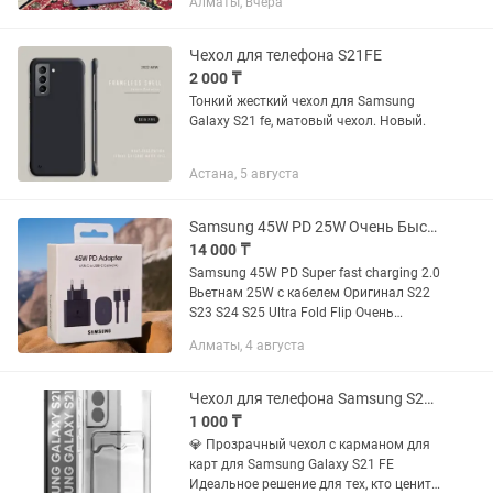
Алматы, вчера
есть✅
Чехол для телефона S21FE
2 000 ₸
Тонкий жесткий чехол для Samsung
Galaxy S21 fe, матовый чехол. Новый.
Астана, 5 августа
Samsung 45W PD 25W Очень Быстрая Зарядка 2.0 Оригинал S21-S25 Ultra Fold
14 000 ₸
Samsung 45W PD Super fast charging 2.0
Вьетнам 25W с кабелем Оригинал S22
S23 S24 S25 Ultra Fold Flip Очень
Быстрая Зарядка 2.0 Эту зарядку
Алматы, 4 августа
клиенты покупают для своих
телефонов,таких как Samsung...
Чехол для телефона Samsung S21FE
1 000 ₸
💎 Прозрачный чехол с карманом для
карт для Samsung Galaxy S21 FE
Идеальное решение для тех, кто ценит