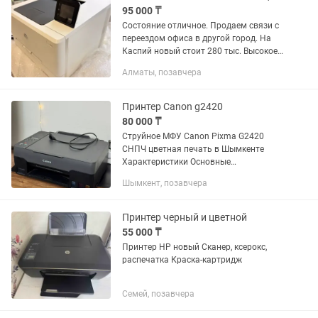
95 000 ₸
Состояние отличное. Продаем связи с
переездом офиса в другой город. На
Каспий новый стоит 280 тыс. Высокое
качество печати и сканера.
Алматы, позавчера
Разрешение качество 600х600dpi,
Поддерживает AirPrint-печать...
Принтер Canon g2420
80 000 ₸
Струйное МФУ Canon Pixma G2420
СНПЧ цветная печать в Шымкенте
Характеристики Основные
характеристики Бренд Тип печати
Шымкент, позавчера
Технология печати Скорость ч/б
печати 9 стр/мин Поддержка Wi-Fi
Двухсторонняя...
Принтер черный и цветной
55 000 ₸
Принтер HP новый Сканер, ксерокс,
распечатка Краска-картридж
Семей, позавчера