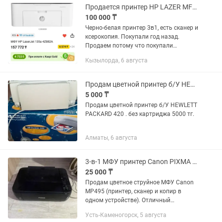
Продается принтер HP LAZER MFP 135a
100 000 ₸
Черно-белая принтер 3в1, есть сканер и
ксерокопия. Покупали год назад.
Продаем потому что покупали
цветную принтер. Не отремонтирован,
Кызылорда, 6 августа
картридж 3 раза заправляли.Цену
договоримся .
Продам цветной принтер б/У HEWLETT PACKARD 420 . без картриджа т
5 000 ₸
Продам цветной принтер б/У HEWLETT
PACKARD 420 . без картриджа 5000 тг.
Алматы, 6 августа
3-в-1 МФУ принтер Canon PIXMA MP495 (с Wi-Fi)
25 000 ₸
Продам цветное струйное МФУ Canon
MP495 (принтер, сканер и копир в
одном устройстве). Отличный
компактный вариант для дома, учебы
Усть-Каменогорск, 5 августа
или распечатки документов. Функции: