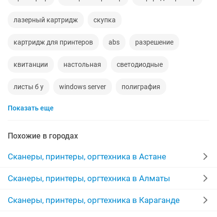
лазерный картридж
скупка
картридж для принтеров
abs
разрешение
квитанции
настольная
светодиодные
листы б у
windows server
полиграфия
Показать еще
книги новые
вечерами
Похожие в городах
Сканеры, принтеры, оргтехника в Астане
Сканеры, принтеры, оргтехника в Алматы
Сканеры, принтеры, оргтехника в Караганде