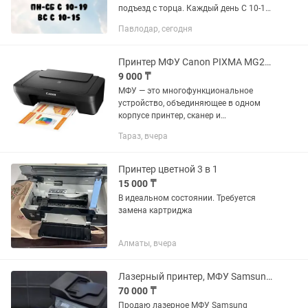
подъезд с торца. Каждый день С 10-19.
Воскресенье с 10-15. Без перерывов и
Павлодар, сегодня
выходных. Рядом с магазинами Айгуль
и Полимерторг,...
Принтер МФУ Canon PIXMA MG2540S, продам
9 000 ₸
МФУ — это многофункциональное
устройство, объединяющее в одном
корпусе принтер, сканер и
копировальный аппарат. Рабочий,
Тараз, вчера
требуется замена картриджа. МФУ
Canon PIXMA MG2540S – модель,
оптимизированна...
Принтер цветной 3 в 1
15 000 ₸
В идеальном состоянии. Требуется
замена картриджа
Алматы, вчера
Лазерный принтер, МФУ Samsung M3870FD с картриджем на 10к!
70 000 ₸
Продаю лазерное МФУ Samsung