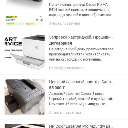
Почти новый принтер Canon PIXMA
E414 черный принтер + копир+скан (
картридж черный и цветной) имеется
шнур для комп и ноут, максимальный
Атырау, позавчера
формат А4(216х297мм)разрешение
сканера 600х1200 dpi
Заправка картриджей. Прошивка принтеров HP, Samsung, Xerox, Pantum.
Договорная
На сегодняшний день, практически все
производители стали устанавливать
чип на картридж, по истечении
счетчика страниц в чипе требуется его
Павлодар, позавчера
замена или замена картриджа. Мы
предлагаем Вам произвести...
Цветной лазерный принтер Canon I-SENSYS LBP7018C
55 000 ₸
Лазерный принтер Canon, 4 цвета.
Черный, голубой, желтый и пурпурный.
Печатает 16 страниц в минуту. Не
шумит. Состояние отличное.
Алматы, позавчера
Полностью в рабочем состоянии.
Картридж на половину полон....
HP Color LaserJet Pro M254dw цветной лазерный принтер.