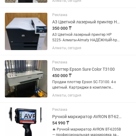
Алматы, сегодня
Дополнительные лотки, тумба.
картриджи оригинал КАРТРИДЖИ
ЗАПРАВЛЯЕМЫЕ-НЕ ДОРОГИЕ.
Реклама
большой ресурс...
A3 Цветной лазерный принтер Hp 5225-Алматы-Almaty
350 000 ₸
A3 Цветной лазерный принтер HP
5225- Алматы-Almaty НАДЁЖНЫЙ-hp
5225 color в ИДЕАЛЬНОМ состоянии
Алматы, сегодня
цветной-лазерный- ИДЕАЛЬНОЕ
СОСТОЯНИЕ! Дополнительный 3 лоток.
КАРТРИДЖИ ЗАПРАВЛЯЕМЫЕ-НЕ...
Реклама
Плоттер Epson Sure Color T3100
450 000 ₸
Продам плоттер Epson SC-T3100. 4-х
цветный. Картриджи в комплекте
заполнены на 50%. Куплен в ноябре
Алматы, сегодня
2025 года. Не пользовался
практически, так как не было
необходимости. Полностью
Реклама
исправен....
Ручной маркиратор AVRON BT-6205B
54 990 ₸
🔥 Ручной маркиратор AVRON BT-6205B
— профессиональная маркировка за