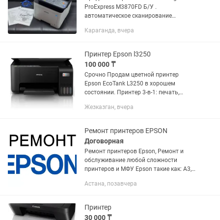
ProExpress M3870FD Б/У .
автоматическое сканирование
документов . двухсторонняя
Караганда, вчера
печать(дуплекс) . сетевое подключение
. расчипован ( можно заправлять, а не
покупать новый...
Принтер Epson l3250
100 000 ₸
Срочно Продам цветной принтер
Epson EcoTank L3250 в хорошем
состоянии. Принтер 3-в-1: печать,
сканирование и копирование.
Жезказган, вчера
Подходит для дома, учебы, офиса и
печати документов. Есть Wi-Fi и Wi-Fi...
Ремонт принтеров EPSON
Договорная
Ремонт принтеров Epson, Ремонт и
обслуживание любой сложности
принтеров и МФУ Epson такие как: А3,
А3 +принтеры: Epson L1800 Epson
Астана, позавчера
L1300 Epson 1500W Epson 1410 Epson
1400 Epson 1390 А4 формата Шести...
Принтер
30 000 ₸