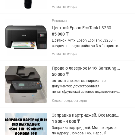
секунды! Устали от наклеек, штампов и
Алматы, вчера
ручной маркировки? AVRON BT-6205B
позволяет быстро наносить даты,
сроки годности, QR-коды,...
Реклама
Цветной Epson EcoTank L3250
85 000 ₸
Цветной МФУ Epson EcoTank L3250 —
современное устройство 3 в 1: принтер,
сканер и копир. Отлично подходит для
Алматы, вчера
дома, учебы, офиса и бизнеса.
Благодаря системе непрерывной
подачи чернил печать...
Продаю лазерное МФУ Samsung ProExpress
50 000 ₸
автоматическое сканирование
документов двухсторонняя
печать(дуплекс) сетевое подключение
расчипован ( можно заправлять, а не
Кызылорда, сегодня
покупать новый картридж) картридж
ЗАПРАВЛЕН MLT-D203Е полный
картридж...
Заправка картриджей. Все модели.
1 800 - 4 000 ₸
Заправка картриджей. Мы находимся
по адресу. Ломова 145. Первый