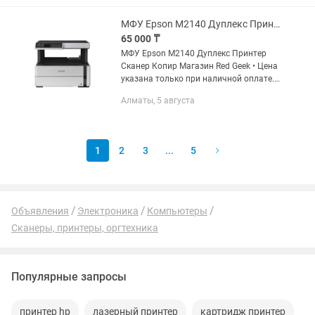
Печать, сканирование,...
МФУ Epson M2140 Дуплекс Принтер Сканер Копир Магазин Red Geek
65 000 ₸
МФУ Epson M2140 Дуплекс Принтер
Сканер Копир Магазин Red Geek • Цена
указана только при наличной оплате.
цена указана уже со скидкой, от суммы
Алматы, 5 августа
которая на витрине • У нас вы можете
оформить рассрочку...
1
2
3
...
5
Объявления
Электроника
Компьютеры
Сканеры, принтеры, оргтехника
Популярные запросы
принтер hp
лазерный принтер
картридж принтер