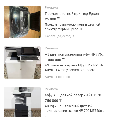
Реклама
Продам цветной принтер Epson
25 000 ₸
Продам практически новый цветной
принтер фирмы Epson. В
использовании был пока не
Караганда, сегодня
закончились первые картриджи.
Самовывоз Михайловки.
Реклама
А3 цветной лазерный мфу HP776-3в1 Алматы Almaty.
1 000 000 ₸
A3 цветной-лазерный Мфу HP 776-3в1-
Алматы Almaty состояние нового
принтера, пробег очень маленький
Алматы, сегодня
картриджи заправляемые в магазине
цена более 3 млн тенге. для людей кто
ценит качество...
Реклама
Мфу А3 цветной лазерный HP 700 M775dn - принтер, копир, сканер 3 в 1Алматы
750 000 ₸
А3 Мфу 3 в 1 лазерный цветной
принтер копир сканер HP-700 M775dn-
сеть дуплекс-Алматы Almaty