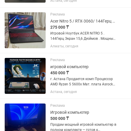
Астана, сегодня
Dota 2, Pubg, Fortnite, GTA 5, Cyberpunk
2077, Metro, Танки и т.д Для работы с
графикой - Corel...
Реклама
Acer Nitro 5 / RTX-3060/ 144Герц Экран / Игровой
275 000 ₸
Игровой Ноутбук ACER NITRO 5 .
144Герц Экран 15,6 Дюймов . Мощный
ноутбук Подойдет для любых задач
Алматы, сегодня
Потянет все топ игры и программы .
Видеокарта на 6GB Nvidia GeForce
RTX:3060 . Процессор :...
Реклама
игровой компьютер
450 000 ₸
г. Астана Продается комп Процессор
AMD Ryzen 5 5600x Мат. плата Asrock
B550m Pro4 Видеокарта Palit RTX 3060
Астана, сегодня
12 gb Оперативная память Trident RGB
32gb 2x16 Блок питания Xilence Gaming
series XN240...
Реклама
Игровой компьютер
500 000 ₸
Продам мощный игровой компьютер в
полном комплекте — готов к