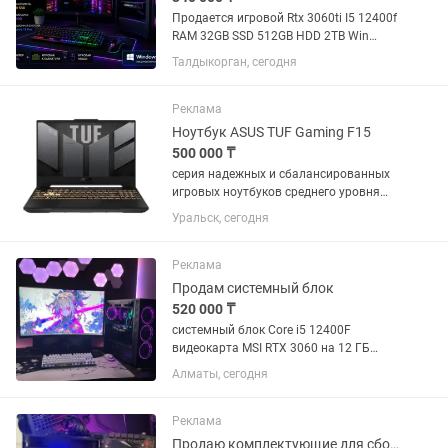
Продается игровой Rtx 3060ti I5 12400f
RAM 32GB SSD 512GB HDD 2TB Win
11pro писать только
Талдыкорган, сегодня
Реклама
Ноутбук ASUS TUF Gaming F15
500 000 ₸
серия надежных и сбалансированных
игровых ноутбуков среднего уровня
(15.6") от ASUS. Они оснащаются
Уральск, сегодня
процессорами Intel Core (10-12
поколения), видеокартами GeForce RTX
(2050–3060) и экранами с...
Реклама
Продам системный блок
520 000 ₸
системный блок Core i5 12400F
видеокарта MSI RTX 3060 на 12 ГБ
оперативная память Kingston Fury по
Алматы, сегодня
16 32 ГБ 6000 GH на DDR 5
материнская плата MSI Z 790 водяное
охлаждение стоит M2 на 512 ГБ
Реклама
также...
Продаю комплектующие для сборки ПК