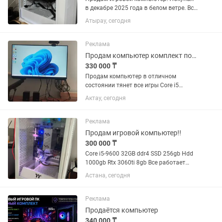
в декабре 2025 года в белом ветре. Все
чеки имеются, и коробки от каждого
Атырау, сегодня
компонента. В кс на высоких 200-250
фпс, на средних 300-350
Характеристики: - Видеокарта...
Реклама
Продам компьютер комплект полный
330 000 ₸
Продам компьютер в отличном
состоянии тянет все игры Core i5
11400f Rtx 3060 12gb Ssd 1 терабайт
Актау, сегодня
Оперативная память 16gb Монитор
samsung 144 герц Мышка attack shark
r1 Наушники беспроводные хайпер 2...
Реклама
Продам игровой компьютер!!
300 000 ₸
Core i5-9600 32GB ddr4 SSD 256gb Hdd
1000gb Rtx 3060ti 8gb Все работает
идеально, в комплекте коврик, мышь,
Астана, сегодня
клавиатура!!
Реклама
Продаётся компьютер
340 000 ₸