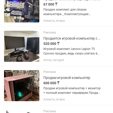
67 000 ₸
Продаю комплект для сборки
компьютера _ Комплектующие:
Процессор: intel i7 6700:- 21000тг
Алматы, вчера
Материнская плата: Asus strix B250F
gaming - 23000тг Кулер: WindShadow
Ws400- 4 теплотрубки - 4000тг Блок...
Реклама
Продается игровой компьютер с полным комплектом
520 000 ₸
Игровой комплект Lenovo Legion T5
Срочно продаю, ведь скоро улетаю в
другой город! Продается полный
Актау, сегодня
игровой комплект, полностью готов к
использованию. Все устройства в
отличном техническом...
Реклама
Продам игровой компьютер
600 000 ₸
Продам игровой компьютер + монитор
+ полный комплект периферии Продаю
полностью готовый игровой комплект.
Алматы, вчера
Отлично подойдет для современных
игр, работы, учебы, стриминга и
монтажа. Ничего докупать не...
Реклама