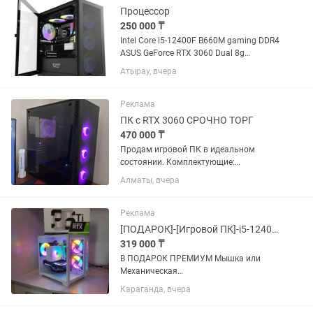
Процессор
250 000 ₸
Intel Core i5-12400F B660M gaming DDR4
ASUS GeForce RTX 3060 Dual 8g
Kingston HyperX FURY Black 16g
Атырау, вчера
Реклама
ПК с RTX 3060 СРОЧНО ТОРГ
470 000 ₸
Продам игровой ПК в идеальном
состоянии. Комплектующие:
Видеокарта Asus RTX 3060 dual OC
Алматы, вчера
Edition 12GB Материнская плата
ASRock B660M - hdv ОЗУ ADATA 16 GB
Процессор intel core i5 12400F oem
Реклама
Кулер...
[ПОДАРОК]-[Игровой ПК]-i5-12400f/RTX-3060/SSD-512gb
319 000 ₸
В ПОДАРОК ПРЕМИУМ Мышка или
Механическая
Клавиатура+Уст.WINDOW и OFFICE
Караганда, вчера
+Продам Компьютер 2023г. дешевле
чем в Белом Ветре на