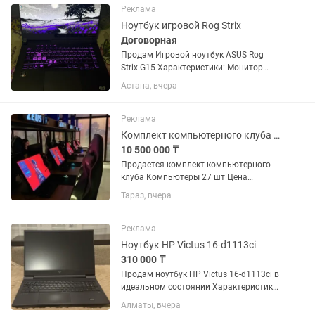
190.000тыс.тг(см.фото) +На последнем
Реклама
Сокете от INTEL LGA:1700! +Отзывы...
Ноутбук игровой Rog Strix
Договорная
Продам Игровой ноутбук ASUS Rog
Strix G15 Характеристики: Монитор
300hz Видеокарта RTX 3060 DDR6
Астана, вчера
Процессор Ryzen 9 5900HX ОЗУ 16 GB
DDR5 SSD 512GB
Реклама
Комплект компьютерного клуба компьютеры, столы
10 500 000 ₸
Продается комплект компьютерного
клуба Компьютеры 27 шт Цена
окончательная Столы Кондиционеры
Тараз, вчера
Ресепшн и т.д Характеристика 22 шт
Мониторы 24.5 164 герц Наушники
hyperX cloud2 Мышка Logitech...
Реклама
Ноутбук HP Victus 16-d1113ci
310 000 ₸
Продам ноутбук HP Victus 16-d1113ci в
идеальном состоянии Характеристики:
Процессор: Intel Core i5-12500H (12
Алматы, вчера
ядер / 16 потоков, до 4.5 GHz) OЗУ: 16