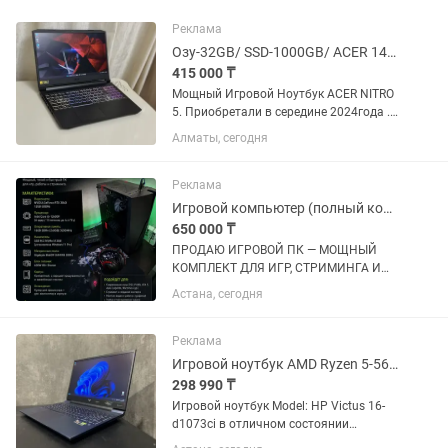
Реклама
Озу-32GB/ SSD-1000GB/ ACER 144Герц/ Игровой Ноутбук
415 000 ₸
Мощный Игровой Ноутбук ACER NITRO
5. Приобретали в середине 2024года .
Пользовались бережно и аккуратно.
Алматы, сегодня
15,6 Дюймовый Full HD Экран 144Герц
6-Ядерный ,12-Поточный Процессор
AMD Ryzen 5 5600H...
Реклама
Игровой компьютер (полный комплект)
650 000 ₸
ПРОДАЮ ИГРОВОЙ ПК — МОЩНЫЙ
КОМПЛЕКТ ДЛЯ ИГР, СТРИМИНГА И
РАБОТЫ Продаю игровой компьютер в
Астана, сегодня
отличном состоянии. Мощная сборка,
тихая работа и хорошие температуры.
Отлично подойдет как для
Реклама
современных...
Игровой ноутбук AMD Ryzen 5-5600H/RAM 16Gb DDR4/SSD 1000Gb/RTX 3060 GDDR6
298 990 ₸
Игровой ноутбук Model: HP Victus 16-
d1073ci в отличном состоянии
Подойдет для: Игр такие как Cs go,