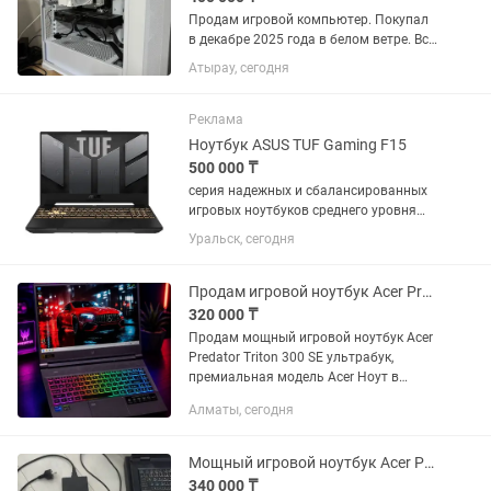
Продам игровой компьютер. Покупал
в декабре 2025 года в белом ветре. Все
чеки имеются, и коробки от каждого
Атырау, сегодня
компонента. В кс на высоких 200-250
фпс, на средних 300-350
Характеристики: - Видеокарта...
Реклама
Ноутбук ASUS TUF Gaming F15
500 000 ₸
серия надежных и сбалансированных
игровых ноутбуков среднего уровня
(15.6") от ASUS. Они оснащаются
Уральск, сегодня
процессорами Intel Core (10-12
поколения), видеокартами GeForce RTX
(2050–3060) и экранами с...
Продам игровой ноутбук Acer Predator Triton
320 000 ₸
Продам мощный игровой ноутбук Acer
Predator Triton 300 SE ультрабук,
премиальная модель Acer Ноут в
хорошем состоянии, не зависает, не
Алматы, сегодня
лагает, в ремонте не был и не
вскрывался, заряда тоже отлично...
Мощный игровой ноутбук Acer Predator Helios 300 (PH317-56) 17.3
340 000 ₸