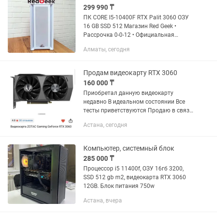
299 990 ₸
ПК CORE I5-10400F RTX Palit 3060 ОЗУ
16 GB SSD 512 Магазин Red Geek •
Рассрочка 0-0-12 • Официальная
Гарантия • Цена указана за наличную
Алматы, сегодня
оплату. • ПК CORE I5-10400F | NVIDIA
RTX Palit 3060 12 GB |...
Продам видеокарту RTX 3060
160 000 ₸
Приобретал данную видеокарту
недавно В идеальном состоянии Все
тесты приветствуются Продаю в связи
с обновкой Торг уместен
Астана, сегодня
Компьютер, системный блок
285 000 ₸
Процессор i5 11400f, ОЗУ 16гб 3200,
SSD 512 gb m2, видеокарта RTX 3060
12GB. Блок питания 750w
Астана, вчера