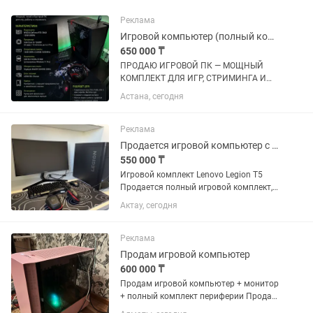
Реклама
Игровой компьютер (полный комплект)
650 000 ₸
ПРОДАЮ ИГРОВОЙ ПК — МОЩНЫЙ
КОМПЛЕКТ ДЛЯ ИГР, СТРИМИНГА И
РАБОТЫ Продаю игровой компьютер в
Астана, сегодня
отличном состоянии. Мощная сборка,
тихая работа и хорошие температуры.
Отлично подойдет как для
Реклама
современных...
Продается игровой компьютер с полным комплектом
550 000 ₸
Игровой комплект Lenovo Legion T5
Продается полный игровой комплект,
полностью готов к использованию. Все
Актау, сегодня
устройства в отличном техническом
состоянии, работают без нареканий.
Системный блок Lenovo...
Реклама
Продам игровой компьютер
600 000 ₸
Продам игровой компьютер + монитор
+ полный комплект периферии Продаю
полностью готовый игровой комплект.