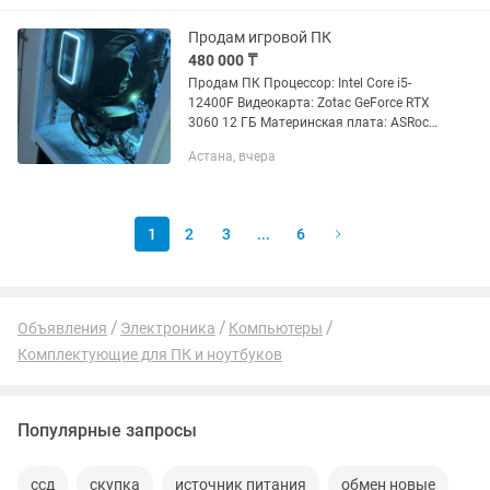
Продам игровой ПК
480 000 ₸
Продам ПК Процессор: Intel Core i5-
12400F Видеокарта: Zotac GeForce RTX
3060 12 ГБ Материнская плата: ASRock
H670 Steel Legend Оперативная
Астана, вчера
память: 32 ГБ DDR4-3200 (2×16 ГБ
Kingston) SSD: Samsung 990...
1
2
3
...
6
Объявления
Электроника
Компьютеры
Комплектующие для ПК и ноутбуков
Популярные запросы
ссд
скупка
источник питания
обмен новые