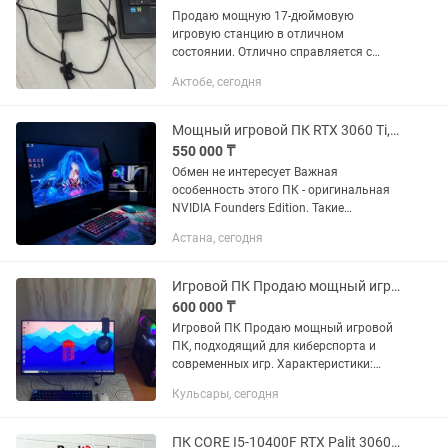
Продаю мощную 17-дюймовую
игровую станцию в отличном
состоянии. Отлично справляется с
любыми современными AAA-играми,
Актобе, сегодня
тяжелым 3D-моделированием,
видеомонтажом и стримингом.
Основные...
Мощный игровой ПК RTX 3060 Ti, i5-12400F, 32GB, 240Hz
550 000 ₸
Обмен не интересует Важная
особенность этого ПК - оригинальная
NVIDIA Founders Edition. Такие
видеокарты встречаются в Казахстане
Астана, сегодня
крайне редко, поэтому они ценятся
выше обычных версий Компьютер...
Игровой ПК Продаю мощный игровой ПК
600 000 ₸
Игровой ПК Продаю мощный игровой
ПК, подходящий для киберспорта и
современных игр. Характеристики:
•Процессор: Intel Core i5-12400 •ОЗУ: 32
Кульсары, сегодня
ГБ •Видеокарта: 8 ГБ (RTX 3060 Ti)
•SSD: 500...
ПК CORE I5-10400F RTX Palit 3060 ОЗУ 16 GB SSD 512 GB Магазин Red Geek