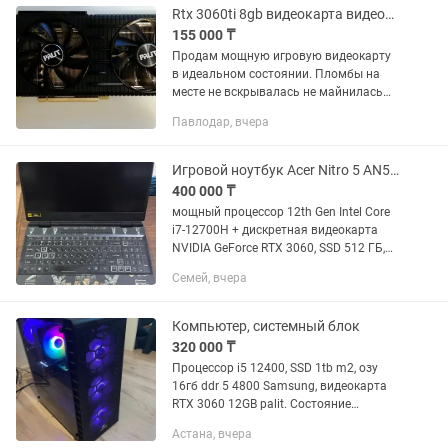
Rtx 3060ti 8gb видеокарта видеоадаптер
155 000 ₸
Продам мощную игровую видеокарту
в идеальном состоянии. Пломбы на
месте не вскрывалась не майнилась
коробка имеется. Продажа в связи с
Павлодар, вчера
переходом на 5-ю серию
Игровой ноутбук Acer Nitro 5 AN515-58
400 000 ₸
мощный процессор 12th Gen Intel Core
i7-12700H + дискретная видеокарта
NVIDIA GeForce RTX 3060, SSD 512 ГБ,
ОЗУ 16 ГБ, в хорошем состоянии,один
Семей, вчера
хозяин, есть торг.
Компьютер, системный блок
320 000 ₸
Процессор i5 12400, SSD 1tb m2, озу
16гб ddr 5 4800 Samsung, видеокарта
RTX 3060 12GB palit. Состояние
отличное
Астана, вчера