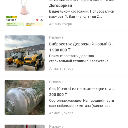
Договорная
В идеальном состоянии. Пользовались
пару раз. 1. Вид - напольный 2.
Мощность - 1800 Вт 3. Объем бака для
Астана, вчера
ВОДЫ - 1.8 л 4. Регулятор мощности -
Да 5. Готовность - 60 с 6. Время
непрерывной работы -...
Реклама
Виброкаток Дорожный Новый В наличии НДС Учет Гарантия Завод
1 980 000 ₸
Прямые поставки дорожно-
строительной техники в Казахстане.
Являемся дистрибьютором ведущих
Алматы, вчера
заводов: Furd, LiuGong, XCMG, Shacman,
Shantui. Обеспечиваем комплексное
снабжение строительных объектов...
Реклама
бак (бочка) из нержавеющей стали/Тот баспайтын су бочкасы
200 000 ₸
Состояние хорошее. На передней части
есть небольшая вмятина (видно на
фото). На эксплуатацию не влияет.
Алматы, вчера
подходит для дома, дачи, фермерского
хозяйства и других нужд. Объем
__4куба_ . Возможен торг....
Реклама