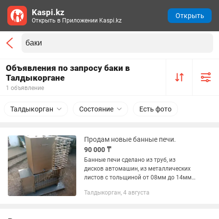
Kaspi.kz
Открыть
Открыть в Приложении Kaspi.kz
Объявления по запросу баки в
Талдыкоргане
1 объявление
Талдыкорган
Состояние
Есть фото
Продам новые банные печи.
90 000 ₸
Банные печи сделано из труб, из
дисков автомашин, из металлических
листов с тольщиной от 08мм до 14мм
с съемным и не сьемными водиными
Талдыкорган, 4 августа
баками разного размера и фасона
адрес Талдыкорган ул курманова...