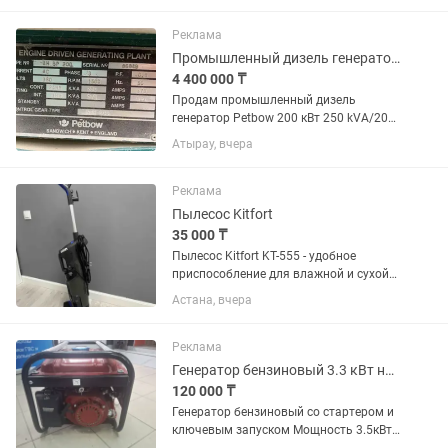
Ширина 770 мм, Высота 700 мм.
Питание номинальный ток: 220V,
Реклама
Материал:...
Промышленный дизель генератор Petbow 200кВт
4 400 000 ₸
Продам промышленный дизель
генератор Petbow 200 кВт 250 kVA/200
kW Двигатель Cummins 380V 50Hz
Атырау, вчера
Наработка 3165 м ч Шумозащитный
кожух Предпусковой подогрев
Топливный бак 220 л Англия 1994...
Реклама
Пылесос Kitfort
35 000 ₸
Пылесос Kitfort KT-555 - удобное
приспособление для влажной и сухой
уборки любых поверхностей.
Астана, вчера
Конструкция прибора
предусматривает наличие
пылесборника объемом 0.75 л и бака
Реклама
для сбора жидкостей...
Генератор бензиновый 3.3 кВт новый
120 000 ₸
Генератор бензиновый со стартером и
ключевым запуском Мощность 3.5кВт