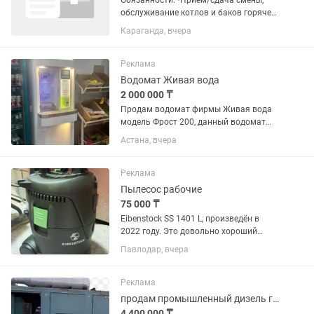
Обязанности: •Приём/сдача смены,
обслуживание котлов и баков горячей
воды •Растопка печей, контроль
Караганда, вчера
давления в котле и температуры в
парных •Контроль уровня воды,
своевременная закачка баков...
Реклама
Водомат Живая вода
2 000 000 ₸
Продам водомат фирмы Живая вода
модель Фрост 200, данный водомат
может размещать как в помещение так
Астана, вчера
и на улице. Все фильтра расположенны
в корпусе, там же и бак
водоподготовки. Данный водомат...
Реклама
Пылесос рабочие
75 000 ₸
Eibenstock SS 1401 L, произведён в
2022 году. Это довольно хороший
немецкий строительный пылесос
Павлодар, вчера
класса L для сухой и влажной уборки.
Основные характеристики: Мощность
двигателя: до 1250 Вт Бак:...
Реклама
продам промышленный дизель генератор 200 кВт
4 400 000 ₸