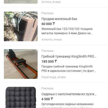
бак на 15 литров 220 Вольт Абсолютно
Астана, вчера
новый По всем вопросам звоните или
пишите в личку Возможна скидка
Реклама
Продам железный бак
60 000 ₸
Железный бак 125/103/103 толщина
металла примерно 3-4мм Давно не
используется, может кому будет
Алматы, вчера
полезен Адекватный торг уместен
Реклама
Гребной тренажер KingSmith PRO (состояние нового)
185 000 ₸
Продам гребной тренажер KingSmith
PRO в идеальном состоянии ( по факту
как новый, но без коробки уже). Куплен
Караганда, вчера
в марте 2026 года. Использовался
всего около 4 месяцев, очень бережно
и неинтенсивно....
Реклама
Сиденье с наполнителем из лузги гречихи
4 500 ₸
Ортопедическое сиденье незаменимо