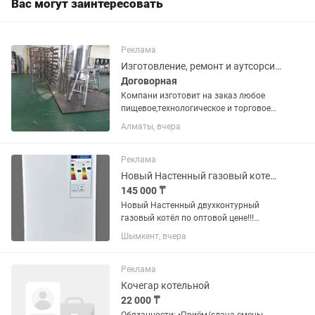
Вас могут заинтересовать
Реклама
Изготовление, ремонт и аутсорсинг промышленного Оборудования
Договорная
Компани изготовит на заказ любое
пищевое,технологическое и торговое
оборудование из металла и
Алматы, вчера
нержавеющей стали по вашему тех
заданию. Ёмкости 1х,2х,3х слойные
емкости (баки), промышленные
Реклама
линии,...
Новый Настенный газовый котел РоссTherm на 140 квадратов
145 000 ₸
Новый Настенный двухконтурный
газовый котёл по оптовой цене!!!
Общие характеристики Код товара:
Шымкент, вчера
152150983 Тип отопительного котла
газовый Принцип работы
классический Горелка газовая
Реклама
Количество...
Кочегар котельной
22 000 ₸