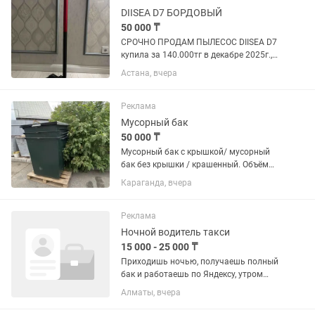
DIISEA D7 БОРДОВЫЙ
50 000 ₸
СРОЧНО ПРОДАМ ПЫЛЕСОС DIISEA D7
купила за 140.000тг в декабре 2025г.,
Гарантия есть. Надо будет вам
Астана, вчера
отдельно купить насадку и всё ✅ 2 в 1
— одновременно моет пол и собирает
мусор. ✅ Очень лёгкий —...
Реклама
Мусорный бак
50 000 ₸
Мусорный бак с крышкой/ мусорный
бак без крышки / крашенный. Объём
0,75 м3 по ГОСТу. Оптом и в розницу.
Караганда, вчера
Доставка в течение дня. Металл
толщина 2мм- стенки и дно Толщина
крышки: 0,7 мм оцинков.,...
Реклама
Ночной водитель такси
15 000 - 25 000 ₸
Приходишь ночью, получаешь полный
бак и работаешь по Яндексу, утром
снова делаешь полный бак
Алматы, вчера
приезжаешь на базу. Получаешь
половину бабок на руки и ждёшь