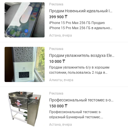
домой, можно на постоянку, можно
Реклама
на...
Продам Новенький идеальный IPhone 15 pro max 256 gb 90% 1 sim 1 e sim
399 900 ₸
iPhone 15 Pro Max 256 ГБ Продаю
iPhone 15 Pro Max 256 ГБ в идеальном
состоянии. С момента покупки в чехле
Астана, вчера
и в стекле защитном! ✅ 1 физическая
nano-SIM и e-sim ✅ Можно сохранить 8
и более...
Реклама
Продам увлажнитель воздуха Electrolux
10 000 ₸
Продам увлажнитель б/у в хорошем
состоянии, пользовались 2 года в
зимний период, без каких либо
Алматы, вчера
дефектов, выпускает теплый пар, есть
подсветка, детский режим, таймер.
Полный бак воды надолго хватает....
Реклама
Профессиональный тестомес s-образный Бункерный тестомес. Тестомес 25 кг
150 000 ₸
Профессиональный тестомес s-
образный Бункерный тестомес.
Тестомес 25 кг объем бака 30 литров
Астана, вчера
25 кг готового теста. Длина 580 мм,