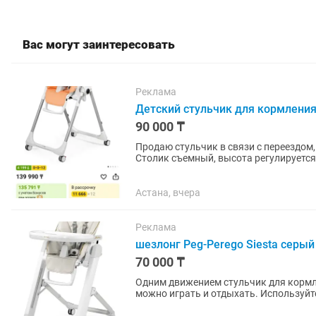
Вас могут заинтересовать
Реклама
Детский стульчик для кормления
90 000 ₸
Продаю стульчик в связи с переездом,
Столик съемный, высота регулируется,
занимает много места. Цвет...
Астана, вчера
Реклама
шезлонг Peg-Perego Siesta серый
70 000 ₸
Одним движением стульчик для кормл
можно играть и отдыхать. Используй
спинки регулируется в пяти...