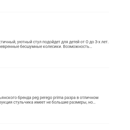
ктичный, уютный стул подойдет для детей от О до З-х лет.
невренные бесшумные колесики. Возможность
янского бренда peg perego prima разра в отличном
трукция стульчика имеет не большие размеры, но