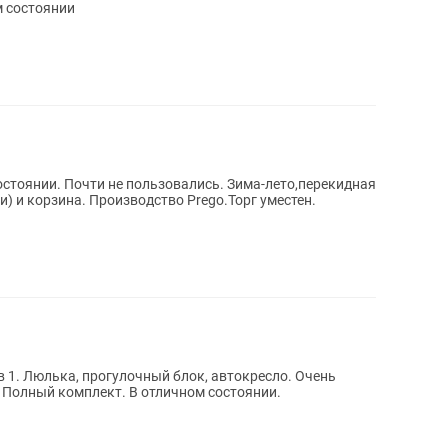
м состоянии
остоянии. Почти не пользовались. Зима-лето,перекидная
и) и корзина. Производство Prego.Торг уместен.
в 1. Люлька, прогулочный блок, автокресло. Очень
. Полный комплект. В отличном состоянии.