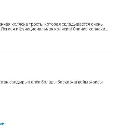
вренная коляска трость, которая складывается очень
г. Легкая и функциональная коляска! Спинка коляски
қалған салдырып алса болады басқа жағдайы жақсы
ми