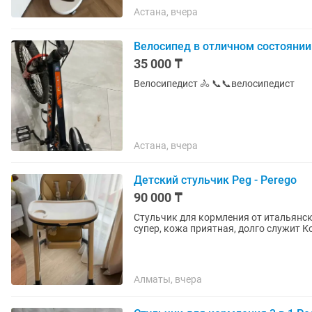
Астана, вчера
Велосипед в отличном состоянии
35 000 ₸
Велосипедист 🚴 📞📞велосипедист
Астана, вчера
Детский стульчик Peg - Perego
90 000 ₸
Стульчик для кормления от итальянск
супер
Алматы, вчера