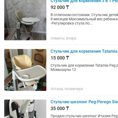
Стульчик для кормления 3 в 1 Pe
92 000 ₸
В отличном состоянии. Стульчик детей с рождения до 3-х лет Шезлонг для детей с рождения до
8 месяцев Максимальный вес ребенка 
-Регулировка стула по...
Алматы, вчера
Стульчик для кормления Tatamia
15 000 ₸
Стульчик для кормления Tatamia Peg p
Момышұлы 12
Астана, позавчера
Стульчик-шезлонг Peg-Perego Sie
35 000 ₸
Продаю стульчик-шезлонг Италия Peg-P