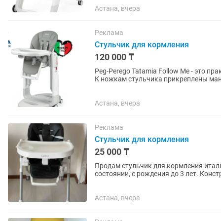
Астана, вчера
Реклама
Стульчик для кормления
120 000 ₸
Peg-Perego Tatamia Follow Ме - это пра
К ножкам стульчика прикреплены ма
регулировки спинки и сиденья...
Астана, вчера
Реклама
Стульчик для кормления
25 000 ₸
Продам стульчик для кормления италь
состоянии, с рождения до 3 лет. Конс
отличается от других...
Астана, вчера