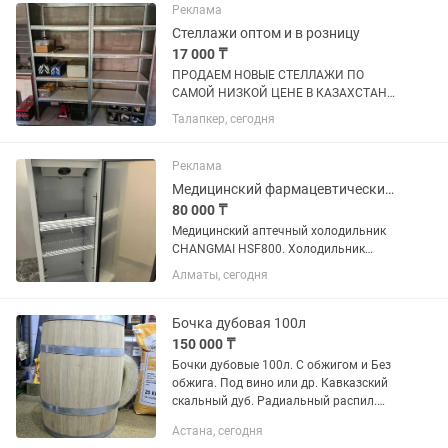
тенге (4 полки...
Реклама
Стеллажи оптом и в розницу
17 000 ₸
ПРОДАЕМ НОВЫЕ СТЕЛЛАЖИ ПО
САМОЙ НИЗКОЙ ЦЕНЕ В КАЗАХСТАНЕ !
Варианты : Стеллажи с полками дсп
Талапкер, сегодня
max нагрузка на полку 120 кг 2009040-
22000 тенге ( 4 полки ) 2009050 - 23000
тенге (4 полки...
Реклама
Медицинский фармацевтический аптечный холодильник
80 000 ₸
Медицинский аптечный холодильник
CHANGMAI HSF800. Холодильник
оснащен системой динамического
Алматы, сегодня
охлаждения эффективное и
равномерное охлаждение
содержимого всех полок шкафа.
Бочка дубовая 100л
Полностью литейные корпуса с...
150 000 ₸
Бочки дубовые 100л. С обжигом и Без
обжига. Под вино или др. Кавказский
скальный дуб. Радиальный распил.
Возраст дуба 80-100лет. Атмосферная
Астана, сегодня
сушка до 18 месяцев. Клепка 25мм.