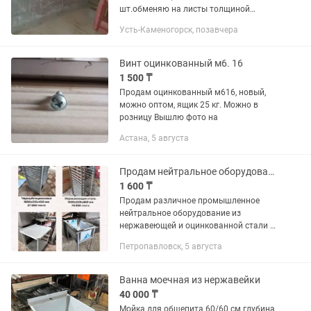
шт.обменяю на листы толщиной
0,75мм. 1 к 2-ум или на листы 0,55мм. 1
Усть-Каменогорск, позавчера
к 3-ем , или на алюминиевый 2 - 3мм. 4
за 1 лист алюминия, или продам...
Винт оцинкованный м6. 16
1 500 ₸
Продам оцинкованный м616, новый,
можно оптом, ящик 25 кг. Можно в
розницу Вышлю фото на
Астана, 5 августа
Продам нейтральное оборудование для общепита
1 600 ₸
Продам различное промышленное
нейтральное оборудование из
нержавеющей и оцинкованной стали и
черного металла. Параметры изделий
Петропавловск, 5 августа
смотрите на фото
Ванна моечная из нержавейки
40 000 ₸
Мойка для общепита 60/60 см глубина