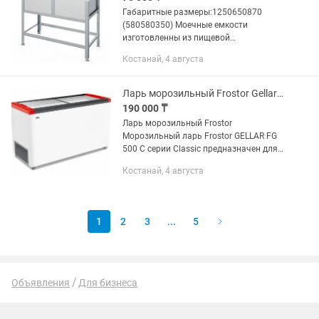
Габаритные размеры:1250650870
(580580350) Моечные емкости
изготовленны из пищевой
нержавеющей стали. Каркас может
Костанай, 4 августа
быть изготовлен из 3 видов стали: (э)
— каркас из углеродистой стали,
окрашенный...
Ларь морозильный Frostor Gellar FG 500 C красный
190 000 ₸
Ларь морозильный Frostor
Морозильный ларь Frostor GELLAR FG
500 C серии Classic предназначен для
демонстрации, заморозки и
Костанай, 4 августа
длительного хранения продуктов и
полуфабрикатов на предприятиях...
1
2
3
...
5
Объявления
Для бизнеса