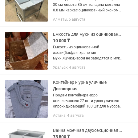
30 см высота 85 см толщина металла
0.8 мм каркас оцинкованный эконом
вариант.Изготовим кухонное
Алматы, 5 августа
оборудование по вашим размерам
премиум или эконом вариант.
Ёмкость для муки из оцинкованной жести
10 000 ₸
Ёмкость из оцинкованной
жести(бак)для хранения
муки.Жучки,черви не заводятся в муке
долгое время
Уральск, 4 августа
Контейнер и урна уличные
Договорная
Продам контейнера евро
оцинкованные 27 шт и урны уличные
опрокидывающий 100 шт для мусора.
Астана, 4 августа
Ванна моечная двухсекционная ВМ2/6
75 500 ₸