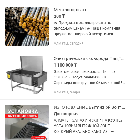
Оцинкованный обруч....
Металлопрокат
200 ₸
🔥 Продажа металлопроката по
выгодным ценам! 🔥 Наша компания
предлагает широкий ассортимент
металлопроката: Арматура Трубы
Алматы, сегодня
профильные и круглые Листы
(холоднокатаные, горячекатаные)
Уголки,...
Электрическая сковорода ПищТех СЭП-0,45. 380 В.
1 100 000 ₸
Электрическая сковорода ПищТех
СЭП-0,45. Подключение380 В
Опрокидываниеручное Объем чаши85
л Температурный режимот 45 до 270 °С
Алматы, вчера
Мощность12 кВт Ширина1430 мм
Глубинаот 850 до 900 мм Высотаот 820
до...
ИЗГОТОВЛЕНИЕ Вытяжной Зонт Монтаж Вытяжка Установка Системы Вентиляция
Договорная
АЛМАТЫ | ЗАПАХИ И ЖИР НА КУХНЕ?
УСТАНОВИМ ВЫТЯЖНОЙ ЗОНТ,
КОТОРЫЙ РЕАЛЬНО РАБОТАЕТ —
ЗВОНИТЕ! В ЦЕХУ ИЛИ НА КУХНЕ