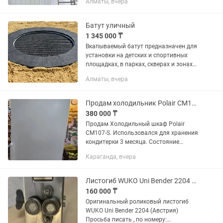
Алматы, вчера
ПРОБЛЕМЫ С ВОЗДУХОМ? • Запахи
скапливаются и не уходят • Пар, жир и
дым оседают на...
Батут уличный
1 345 000 ₸
Вкапываемый батут предназначен для
установки на детских и спортивных
площадках, в парках, скверах и зонах
отдыха. Благодаря прочной
Алматы, вчера
конструкции и высококачественным
материалам подходит для...
Продам холодильник Polair CM107-S
380 000 ₸
Продам Холодильный шкаф Polair
CM107-S. Использовался для хранения
кондитерки 3 месяца. Состояние
нового. Продаю в связи с закрытием.
Караганда, вчера
Торг. Размеры 697х925х1960
Производство Россия. Изготовлен из...
Листогиб WUKO Uni Bender 2204 торг уместен
160 000 ₸
Оригинальный роликовый листогиб
WUKO Uni Bender 2204 (Австрия)
Просьба писать , по номеру: