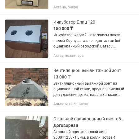
Состояние: Инструмент в отличном
Астана, вчера
рабочем состоянии. Все ролики
вращаются плавно, без люфтов и...
Инкубатор Блиц 120
150 000 ₸
Инкубатор жағдайы өте жақсы почти
новый Корпус ағашпен қапталған Іші
оцинкованный заводской Бағасы
келісімді Аламдеушилер тікелей
Актау, позавчера
номерге хабарласамыз
Вентиляционный вытяжной зонт
13 000 ₸
Вентиляционный вытяжной зонт из
оцинкованной стали, предназначенный
для удаления дыма, пара и запахов
Используется над мангалами, печами,
Алматы, позавчера
грилями или на профессиональных
кухнях. Ширина 45 см ,...
Стальной оцинкованный лист обменяю или продам .
Договорная
Стальной оцинкованный лист
2500×1250×1,5мм. в колличестве 4