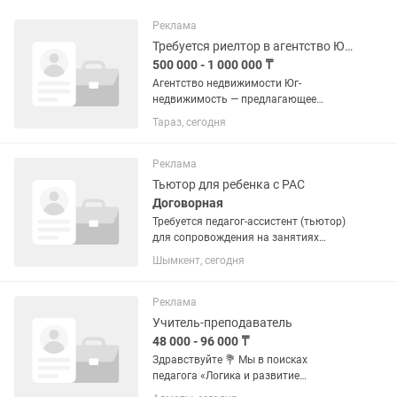
Реклама
Требуется риелтор в агентство Юг недвижимость
500 000 - 1 000 000 ₸
Агентство недвижимости Юг-
недвижимость — предлагающее
широкий спектр услуги для жителей
Тараз, сегодня
города. Высокопрофессиональный
коллектив с четкой организацией
работы, которая включает в
Реклама
себя:контроль работы...
Тьютор для ребенка с РАС
Договорная
Требуется педагог-ассистент (тьютор)
для сопровождения на занятиях
ребенка с РАС в 0-класс. Девочка, с
Шымкент, сегодня
сохранным интеллектом, добрая и
открытая. Есть СДВГ. График: Пн-Пт /
8:30-17:30 З./п....
Реклама
Учитель-преподаватель
48 000 - 96 000 ₸
Здравствуйте 💐 Мы в поисках
педагога «Логика и развитие
мышления» (дети 6–9 лет) Ищем в