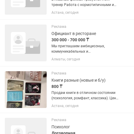
тренер Работа с нормотипичными и
пограничными детьми Формат:
Астана, сегодня
индивидуальные и/или групповые
занятия. Требования: — образование
(АФК / ЛФК/ физкультура /сенсорная...
Реклама
Официант в ресторане
300 000 - 700 000 ₸
Мы приглашаем амбициозных,
коммуникабельных и
целеустремленных людей, уверенных в
Алматы, сегодня
своих силах, присоединиться к нашей
команде в городском кафе "Coffeedelia
Coffee & Wine" в Алматы. Мы ищем тех,
Реклама
кто...
Книги разные (новые и б/у)
800 ₸
Продам книги в отличном состоянии
(психология, ромфант, классика). Цены
и статус (новое/б-у) указаны на фото.
Астана, сегодня
На опт или при покупке нескольких
сделаю скидку! Пишите. Самовывоз.
Реклама
Психолог
Договорная