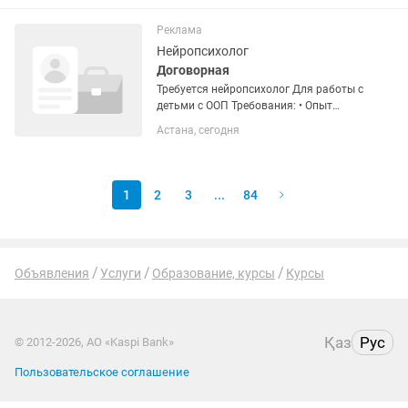
000₸+ Жұмысты жалғыз істеп
шаршадың ба? Клиент қайдан табам...
Реклама
Нейропсихолог
Договорная
Требуется нейропсихолог Для работы с
детьми с ООП Требования: • Опыт
работы с детьми • Работа на результат
Астана, сегодня
• Составление плана коррекции •
Пунктуальность и ответственность •
Желание...
1
2
3
...
84
Объявления
Услуги
Образование, курсы
Курсы
Қаз
Рус
© 2012-2026, АО «Kaspi Bank»
Пользовательское соглашение