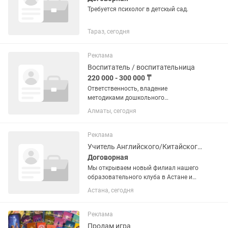
Требуется психолог в детскый сад.
Тараз, сегодня
Реклама
Воспитатель / воспитательница
220 000 - 300 000 ₸
Ответственность, владение
методиками дошкольного
образования, любовь к детям, знание
Алматы, сегодня
детской возрастной психологии
Реклама
Учитель Английского/Китайского/Итальянского/Корейского
Договорная
Мы открываем новый филиал нашего
образовательного клуба в Астане и
приглашаем в команду преподавателя
Астана, сегодня
с отличным знанием языка Важно:
занятия начнутся после
формирования учебных групп,
Реклама
поэтому...
Продам игра