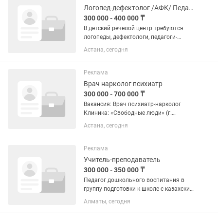
Логопед-дефектолог /АФК/ Педагог-психолог
300 000 - 400 000 ₸
В детский речевой центр требуются
логопеды, дефектологи, педагоги-
психологи, АФК-инструкторы. Мы
Астана, сегодня
создаем профессиональную и теплую
среду, где специалисты видят
реальный результат своей работы —...
Реклама
Врач нарколог психиатр
300 000 - 700 000 ₸
Вакансия: Врач психиатр-нарколог
Клиника: «Свободные люди» (г.
Астана) Формат работы: Полный день
Астана, сегодня
/ Гибкий график «Свободные люди» —
частная клиника нового формата в
Астане. Мы работаем со взрослыми...
Реклама
Учитель-преподаватель
300 000 - 350 000 ₸
Педагог дошкольного воспитания в
группу подготовки к школе с казахским
языком обучения 1. Знание программы
Алматы, сегодня
ПКШ 3.Умение работать с детьми 4.
Творческий подход 5. В группе