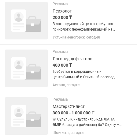
возможно до 14 детей 6....
Реклама
Психолог
200 000 ₸
В логопедический центр требуется
психолог,с переквалификацией на
нейропсихолога , обучение от
Усть-Каменогорск, сегодня
организации. возраст 27-45 лет знание
казахского и русского языка.
Реклама
Логопед-дефектолог
400 000 ₸
Требуется в коррекционный
центр,Сильный и Опытный логопед,
психолог, дефектолог,Ава
Астана, сегодня
терапист.8.30 до 18.30
Реклама
Мастер Стилист
300 000 - 1 000 000 ₸
🌸 Сұлулық индустриясында ЖАҢА
ӨМІР бастауға дайынсың ба? Оқыту –
тегін! + 10 күннен кейін ақша таба
Шымкент, сегодня
бастайсың! Табысың: 350 000₸ – 1 000