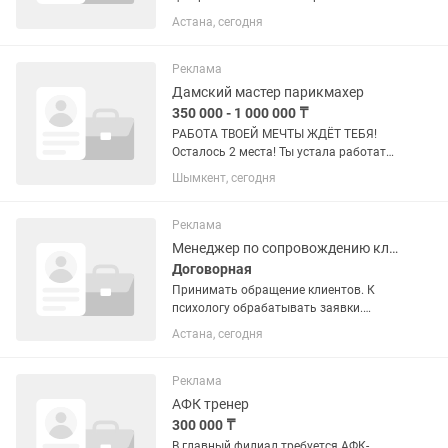
Алматы, Астана , Актау, Ташкент Только
Астана, сегодня
оконченное мед.образование
Студентов не рассматриваем❌ Полный
день,график 5/2 или 3/1 на...
Реклама
Дамский мастер парикмахер
350 000 - 1 000 000 ₸
РАБОТА ТВОЕЙ МЕЧТЫ ЖДЁТ ТЕБЯ!
Осталось 2 места! Ты устала работать
одна? Постоянно думать, как оплатить
Шымкент, сегодня
аренду кресла, где найти новых
клиентов и как свести концы с
концами? Пора менять все! 🔥 Мы...
Реклама
Менеджер по сопровождению клиентов
Договорная
Принимать обращение клиентов. К
психологу обрабатывать заявки.
Создавать группы для проведения
Астана, сегодня
семинаров.
Реклама
АФК тренер
300 000 ₸
В главный филиал требуется АФК-