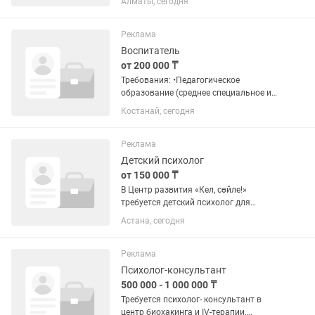
Алматы, сегодня
нашу команду творческого педагога,
который любит работать с детьми и
умеет превращать обучение в...
Реклама
Воспитатель
от 200 000 ₸
Требования: •Педагогическое
образование (среднее специальное или
высшее); •Опыт работы с детьми
Костанай, сегодня
дошкольного возраста от 1 года;
•Знание возрастной психологии и
методик развития детей 2–4...
Реклама
Детский психолог
от 150 000 ₸
В Центр развития «Кел, сөйле!»
требуется детский психолог для
проведения коррекционных занятий с
Астана, сегодня
детьми. 📌 Требования: •Высшее
профильное образование (психология,
коррекционная педагогика и...
Реклама
Психолог-консультант
500 000 - 1 000 000 ₸
Требуется психолог- консультант в
центр биохакинга и IV-терапии.