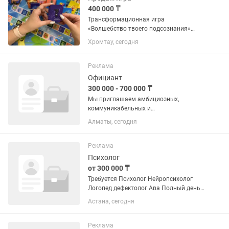
400 000 ₸
Трансформационная игра
«Волшебство твоего подсознания»
Цена новой игры - 560 000 тенге Моя
Хромтау, сегодня
цена - 400 000 тенге (скидка более
25%!) Игра - это мощнейший
инструмент для изменения своей
Реклама
жизни, в...
Официант
300 000 - 700 000 ₸
Мы приглашаем амбициозных,
коммуникабельных и
целеустремленных людей, уверенных в
Алматы, сегодня
своих силах, присоединиться к нашей
команде в городском кафе "Coffeedelia
Coffee & Wine" в Алматы. Мы ищем тех,
Реклама
кто...
Психолог
от 300 000 ₸
Требуется Психолог Нейропсихолог
Логопед дефектолог Ава Полный день
8:30-18:00 Логопедический центр До 35
Астана, сегодня
лет
Реклама