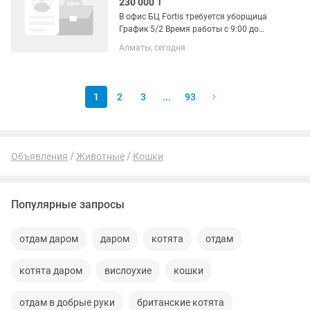
230 000 ₸
В офис БЦ Fortis требуется уборщица
График 5/2 Время работы с 9:00 до
18:00 З/п 230.000тг на руки, Есть аванс
Алматы, сегодня
Оплата 2 раза в месяц Адрес: Улица
Ходжанова 2/2 +) В обязанности
входит...
1
2
3
...
93
Объявления
Животные
Кошки
Популярные запросы
отдам даром
даром
котята
отдам
котята даром
вислоухие
кошки
отдам в добрые руки
британские котята