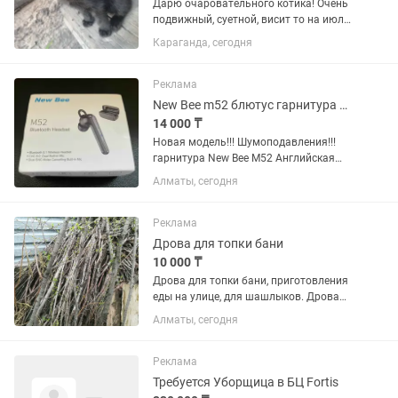
Дарю очаровательного котика! Очень
подвижный, суетной, висит то на июле
то на спине, энергии хоть отбавляй, как
Караганда, сегодня
устанет ляжет рядом помурлычет))) к
лотку приучены, так же ходит в туалет
на улицу
Реклама
New Bee m52 блютус гарнитура Новая!
14 000 ₸
Новая модель!!! Шумоподавления!!!
гарнитура New Bee M52 Английская
версия В упаковке, абсолютно новая,
Алматы, сегодня
комфорт и свобода общения без
проводов Беспроводная
Bluetooth‑гарнитура для тех, кто ценит...
Реклама
Дрова для топки бани
10 000 ₸
Дрова для топки бани, приготовления
еды на улице, для шашлыков. Дрова
разных форм и размеров. Самовывоз,
Алматы, сегодня
примерно газель дров.
Реклама
Требуется Уборщица в БЦ Fortis