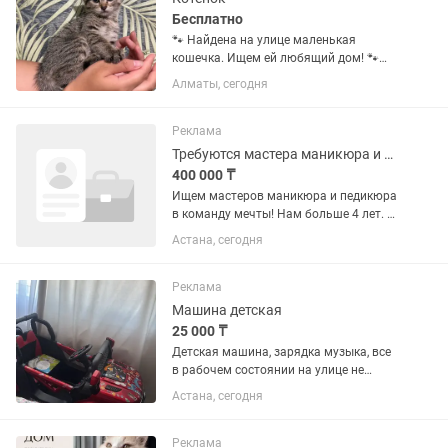
Бесплатно
🐾 Найдена на улице маленькая
кошечка. Ищем ей любящий дом! 🐾
Эта очаровательная полосатая
Алматы, сегодня
девочка была найдена на улице.
Сейчас она в безопасности и очень
ждёт свою семью. Малышка ласковая,
Реклама
добрая,...
Требуются мастера маникюра и педикюра
400 000 ₸
Ищем мастеров маникюра и педикюра
в команду мечты! Нам больше 4 лет. 2
филиала. Клиентская база очень
Астана, сегодня
хорошая. Работаем 50/50. Все
материалы предоставляем. С вас
только ответственность, вежливость,...
Реклама
Машина детская
25 000 ₸
Детская машина, зарядка музыка, все
в рабочем состоянии на улице не
катались только дома стоял,
Астана, сегодня
состояние отличное, покупали за
80000
Реклама