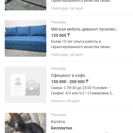
гарантированного качества своих
изделий! Будем рады украсить ваш
Павлодар, сегодня
дом качественной и комфортной
мебелью! Диван трансформер
еврокнижка В наличии в выставочном
Реклама
зале по...
Мягкая мебель диванот производителя без лишних наценок !
135 000 ₸
Более 10 лет опыта работы и
гарантированного качества своих
изделий! Будем рады украсить ваш
Павлодар, сегодня
дом качественной и комфортной
мебелью! Диван еврокнижка с локтями
В наличии в выставочном зале по...
Реклама
Официант в кафе
150 000 - 200 000 ₸
Смена: С 09:30 до 23:00 Условия: •
График: 4/3 или 5/2 • Стажировка 3
день. Оплачивается 2-3 день
Алматы, сегодня
Своевременная оплата каждый 15
дней: 25го числа аванс, с 10го числа
зарплата + бонусы и дорожные...
Реклама
Котята
Бесплатно