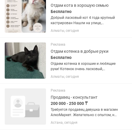
Отдам кота в хорошую семью
Бесплатно
Добрый ласковый кот 4 года крупный
кастрирован Нашли на улице,
вылечили ♥️
Алматы, сегодня
Реклама
Отдам котенка в добрые руки
Бесплатно
Отдаем котенка в хорошие и любящие
руки! Котенок очень ласковый,
общительный и невероятно добрый. Он
Алматы, сегодня
обожает играть, бегать за игрушками,
исследовать всё вокруг и потом
устраиваться рядом с...
Реклама
Продавец - консультант
200 000 - 250 000 ₸
Требуется продавец девушка в магазин
АлкоМаркет. Желательно с опытом, но
можно и без, научим. График работы: с
Астана, сегодня
11:00 до 23:00 ( 2/2, 5/2, 15/15 )
Зарплата: 10.000тг смена +5% от