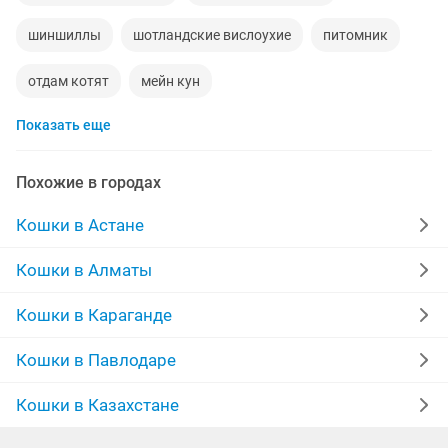
шиншиллы
шотландские вислоухие
питомник
отдам котят
мейн кун
Показать еще
британские короткошерстные котята
кот
котенок отдам даром
котята мейн кун
от 1
Похожие в городах
бенгальские
породистая
британская шиншилла
Кошки в Астане
3 месяца
вислоухие котята
бесплатно
Кошки в Алматы
британская короткошерстная
отдам бесплатно
Кошки в Караганде
золотая шиншилла
сиамская
скоттиш страйт
Кошки в Павлодаре
Кошки в Казахстане
британские
добрые руки
отдам хорошие