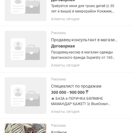
Требуется няня для троих детей (с 30
лет и выше) в микрорайон Кокжиек,
График работы, оплата и обязанности:
Алматы, сегодня
Только по понедельникам с 07-00 до
19-30ч, оплата 15 000 тенге 1)отвезти
младшую в садик...
Реклама
Продавец-консультант в магазине одежды
Договорная
Продавец-кассир в магазин одежды
британского бренда Superdry от 160
000 до 250 000 тг Требуемый опыт
Алматы, сегодня
работы: 1–3 года Полная занятость
Фирменный магазин британского
бренда Superdry®️,...
Реклама
Специалист по продажам
300 000 - 900 000 ₸
🔥 БАЗА и ПЕРИЧКА БӨЛІМІНЕ
МАМАНДАР ҚАЖЕТ! 🚀 BlueOcean
компаниясы Бөлімге команда
Алматы, сегодня
жинайды! Егер тұрақты жұмыс, жоғары
табыс және мансаптық өсу іздеп
жүрсеңіз — біз сізді күтеміз! 💰 Біз не...
Реклама
Котёнок