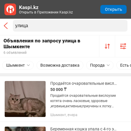
Kaspi.kz
Открыть
Открыть в Приложении Kaspi.kz
Объявления по запросу улица в
Шымкенте
6 объявлений
Шымкент
Возможна доставка
Порода
Есть 
Продаётся очаровательные вислоухие котята очень ласковые здоровые,игривые.
50 000 ₸
Продаётся очаровательные вислоухие
котята очень ласковые, здоровые
,игрвиые,активные,приучены к лотку
.Город Шымкент . Улица
Шымкент, вчера
Папова.Хозяйка номер
Беременная кошка упала с 4-го этажа и пропала.