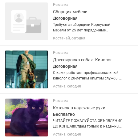
выручки....
Реклама
Сборщик мебели
Договорная
Требуются сборщики Корпусной
мебели от 25 лет порядочные
пунктуальные , высокий объем заказов
Костанай, сегодня
, своевременная заработная плата
,можно на подработку цех находится
г.Тобыл улица Семина 11 «Шакира»...
Реклама
Дрессировка собак. Кинолог
Договорная
С вами работает профессиональный
кинолог с 20-летним опытом службы в
кинологических подразделениях.
Астана, сегодня
Имеются дипломы и сертификаты
школы кинологов МВД РК. Хотите,
чтобы ваша собака слушалась с...
Реклама
Котенок в надежные руки!
Бесплатно
ЧИТАЙТЕ ПОЖАЛУЙСТА ОБЪЯВЛЕНИЯ
ДО КОНЦА!!!Отдам только в надежные
добрые руки! возраст 5
Астана, сегодня
месяцев.Мальчик.здоровый,красивый,