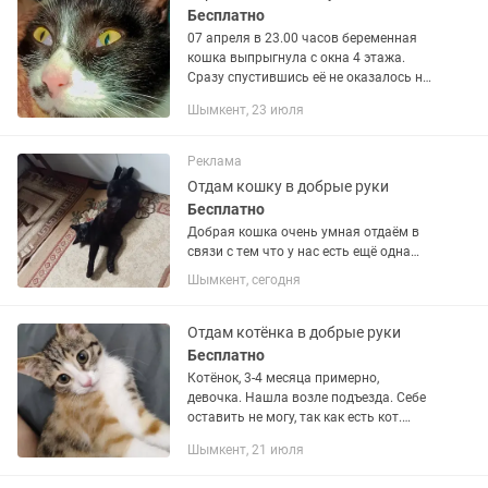
Бесплатно
07 апреля в 23.00 часов беременная
кошка выпрыгнула с окна 4 этажа.
Сразу спустившись её не оказалось на
земле. Улица Аскорова дом 43 а
Шымкент, 23 июля
Прошу кто видел сообщите мне 24/7
Вознаграждение имеется.
Реклама
Отдам кошку в добрые руки
Бесплатно
Добрая кошка очень умная отдаём в
связи с тем что у нас есть ещё одна
кошка и она её не принимает.Кошка
Шымкент, сегодня
ходит в частном доме в туалет на
улицу дома не гадит отдам в добрые
руки где нету собак .
Отдам котёнка в добрые руки
Бесплатно
Котёнок, 3-4 месяца примерно,
девочка. Нашла возле подъезда. Себе
оставить не могу, так как есть кот.
Нужен ответственный человек,
Шымкент, 21 июля
который любит животных, не обидеть и
не выбросит на улицу через...