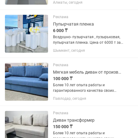
| Процессор: Intel CORE-i3-6100U
Алматы, сегодня
2.30Ghz | Память: ОЗУ/8 ГБ, SSD/128
ГБ | Видеокарта: Intel HD Graphics 520 |
Экран: 15.6...
Реклама
Пупырчатая пленка
6 000 ₸
Воздушно- пузырчатая , пузырьковая,
пупырчатая пленка. Цена от 6000 т за
рулон, ширина , длина, плотность
Шымкент, сегодня
разная Качество отличное Цена
указана с НДС Работаем по
перечислением и за наличный...
Реклама
Мягкая мебель диван от производителя без лишних наценок
100 000 ₸
Более 10 лет опыта работы и
гарантированного качества своих
изделий! Будем рады украсить ваш
Павлодар, сегодня
дом качественной и комфортной
мебелью! Диваны еврокнижка новые
от производителя без лишней наценки!
Реклама
В...
Диван трансформер
150 000 ₸
Более 10 лет опыта работы и