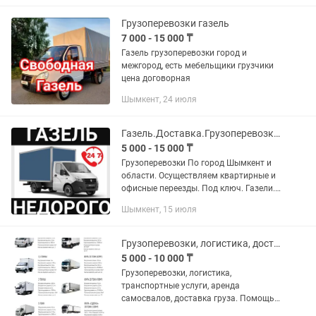
Грузоперевозки газель
7 000 - 15 000 ₸
Газель грузоперевозки город и
межгород, есть мебельщики грузчики
цена договорная
Шымкент, 24 июля
Газель.Доставка.Грузоперевозка.Грузчики
5 000 - 15 000 ₸
Грузоперевозки По город Шымкент и
области. Осуществляем квартирные и
офисные переезды. Под ключ. Газели.
Грузчики. Мебельщики. Шымкент-
Шымкент, 15 июля
Алматы Работаем 24/7 Звоните в
любое время.
Грузоперевозки, логистика, доставка, рефрижератор, фура, газель
5 000 - 10 000 ₸
Грузоперевозки, логистика,
транспортные услуги, аренда
самосвалов, доставка груза. Помощь
тендерщикам в грузоперевозках!