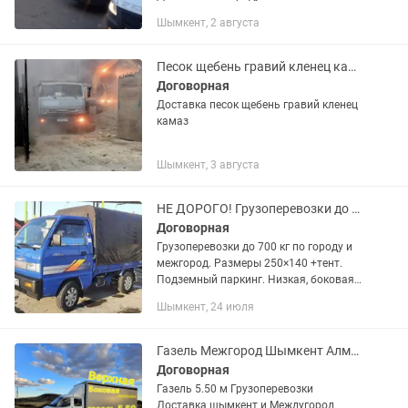
Шымкент, 2 августа
Песок щебень гравий кленец камаз
Договорная
Доставка песок щебень гравий кленец
камаз
Шымкент, 3 августа
НЕ ДОРОГО! Грузоперевозки до 700кг
Договорная
Грузоперевозки до 700 кг по городу и
межгород. Размеры 250×140 +тент.
Подземный паркинг. Низкая, боковая
посадка для удобной загрузки. Чистый,
Шымкент, 24 июля
Аккуратный, Вместительный. Любой
груз. Цена договорная....
Газель Межгород Шымкент Алматы Доставка Грузоперевозки
Договорная
Газель 5.50 м Грузоперевозки
Доставка шымкент и Междугород