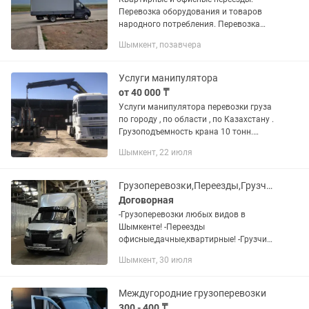
Перевозка оборудования и товаров
народного потребления. Перевозка
строительных материалов. Перевозка
Шымкент, позавчера
грузов по городу и области. Верхняя
погрузка Перевозки любых...
Услуги манипулятора
от 40 000 ₸
Услуги манипулятора перевозки груза
по городу , по области , по Казахстану .
Грузоподъемность крана 10 тонн.
Вылет стрелы 15 метров.
Шымкент, 22 июля
Грузоперевозки,Переезды,Грузчики,Мебельщики,Вывоз мусора!!!
Договорная
-Грузоперевозки любых видов в
Шымкенте! -Переезды
офисные,дачные,квартирные! -Грузчики
имеются 20 человек! -Мебельщики
Шымкент, 30 июля
разборка и сборка мебели любой
сложности! -Вывоз строительного
мусора и...
Междугородние грузоперевозки
300 - 400 ₸