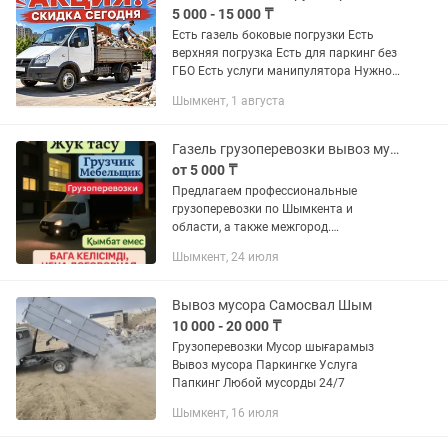
5 000 - 15 000 ₸
Есть газель боковые погрузки Есть
верхняя погрузка Есть для паркинг без
ГБО Есть услуги манипулятора Нужно
перевезти без нервов и переплат?
Шымкент, 1 августа
Решим за один звонок: Квартирные и
офисные переезды...
Газель грузоперевозки вывоз мусора
от 5 000 ₸
Предлагаем профессиональные
грузоперевозки по Шымкента и
области, а также межгород.
Оперативно, аккуратно, по доступным
Шымкент, 24 июля
ценам! Наши услуги: • Квартирные и
офисные переезды • Перевозка
мебели,...
Вывоз мусора Самосвал Шым
10 000 - 20 000 ₸
Грузоперевозки Мусор шығарамыз
Вывоз мусора Паркингке Услуга
Папкинг Любой мусорды 24/7
Шымкент, 16 июля