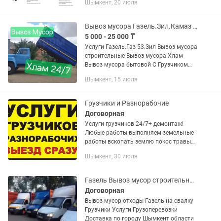
Шымкент, 20 июля
Предоставляем транспорт под любые
тендерные условия. В нашем
автопарке:...
Вывоз мусора Газель.Зил.Камаз С Грузчиками 24/7
5 000 - 25 000 ₸
Услуги Газель.Газ 53.Зил Вывоз мусора
строительные Вывоз мусора Хлам
Вывоз мусора бытовой С Грузчиком
24/7 Работаем Кокос Шыгарамыз
Шымкент, 15 июля
Грузчики и Разнорабочие
Договорная
Услуги грузчиков 24/7+ демонтаж!
Любые работы выполняем земельные
работы вскопать землю покос травы
обрезка саженцев кустарников
Шымкент, 30 июля
Переезды, квартир домов офисов,
Складов, Промышленные,
медицинские,...
Газель Вывоз мусор строительный хлам Ненужных вещей ГРУЗЧИКИ Шымкент
Договорная
Вывоз мусор отходы Газель на свалку
Грузчики Услуги Грузоперевозки
Доставка по городу Шымкент области