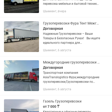
перевозка мебельи и бытовой техники
Переезды Газель Грузчики Мебельщик
Шымкент, вчера
Упаковщик
Грузоперевозки Фура Тент Межгород и по городу Длинамер
Договорная
Надежные Грузоперевозки – Ваши
Товары в Безопасных Руках! Вы ищете
идеального партнера для
грузоперевозок? Наша компания - ваш
Шымкент, 6 августа
надежный путь к успешной доставке!
ЗВОНИТЕ! Подберем автомобиль...
Междугородние грузоперевозки Фура трал газели 5-10 тонник газели контейнера
Договорная
Транспортная компания
AsiaTranslogistics Фура;междугородние
грузоперевозки,Грузоперевозки по
Казахстану и СНГ...
Шымкент, 6 августа
Газель Грузоперевозки
от 7 000 ₸
Квартирные и офисные переезды.