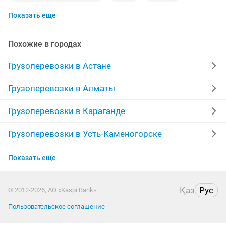
Показать еще
услуги трала
пианино
услуги погрузчика
автовышка
доставка груза
недорогой
Похожие в городах
дороги
длинномер
мебельщик
Грузоперевозки в Астане
вывоз строительного мусора
доставка
Грузоперевозки в Алматы
камаз самосвал
услуги манипулятора
Грузоперевозки в Караганде
вывоз старой мебели
грунт
грузоперевозки
Грузоперевозки в Усть-Каменогорске
Грузоперевозки в Актобе
автосборка
строительный мусор
Показать еще
Грузоперевозки в Костанае
заказ микроавтобуса
услуги крана
переезды
Қаз
Рус
© 2012-2026, АО «Kaspi Bank»
Грузоперевозки в Павлодаре
катафалк
Пользовательское соглашение
Грузоперевозки в Семее