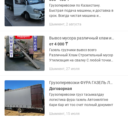
Грузоперевозки по Казахстану.
Быстрая подача машины, и доставка в
срок. Всегда чистая машина и
вежливый персонал. Грузоперевозки
Шымкент, 2 августа
"под ключ", а именно, со всеми
сопутствующими услугами .
Заключение...
Вывоз мусора различный хлам и строительный мусор. ВЫВОЗ МУСОРА ШЫМКЕНТ
от 4 000 ₸
Газель грузчики вывоз всего
Различный Хлам Строительный мусор
Утилизация на свалку С любой точки
города По цене договоримся "вывоз
Шымкент, 27 июля
мусора шымкент газель" "вывоз
строительного мусора" вывоз...
Грузоперевозки ФУРА ГАЗЕЛЬ ЛОГИСТИКА званите хабарласыныз
Договорная
Грузоперевозки груз тасымалдау
логистика фура газель Автокөлігіне
бари бар ип тоо счет полный документ
Шымкент, 15 июля