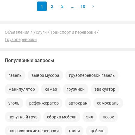
1
2
3
...
10
Объявления
Услуги
Транспорт и перевозки
Грузоперевозки
Популярные запросы
газель
вывоз мусора
грузоперевозки газель
манипулятор
камаз
грузчики
эвакуатор
уголь
рефрижератор
автокран
самосвалы
попутный груз
сборка мебели
зил
песок
пассажирские перевозки
такси
щебень