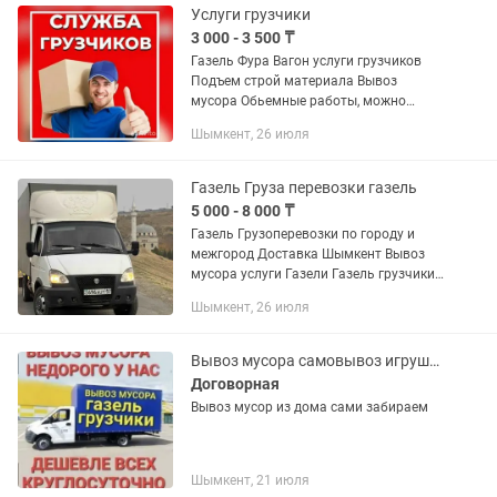
Услуги грузчики
3 000 - 3 500 ₸
Газель Фура Вагон услуги грузчиков
Подъем строй материала Вывоз
мусора Обьемные работы, можно
договориться по цене Аккуратные
Шымкент, 26 июля
грузчики
Газель Груза перевозки газель
5 000 - 8 000 ₸
Газель Грузоперевозки по городу и
межгород Доставка Шымкент Вывоз
мусора услуги Газели Газель грузчики
Услуги по перевозке грузов с
Шымкент, 26 июля
грузчиками Переезд. Жук тасымалдау
Грузоперевозки газель...
Вывоз мусора самовывоз игрушек собой
Договорная
Вывоз мусор из дома сами забираем
Шымкент, 21 июля